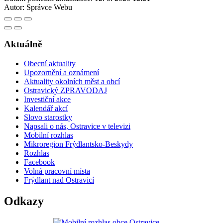
Autor:
Správce Webu
Aktuálně
Obecní aktuality
Upozornění a oznámení
Aktuality okolních měst a obcí
Ostravický ZPRAVODAJ
Investiční akce
Kalendář akcí
Slovo starostky
Napsali o nás, Ostravice v televizi
Mobilní rozhlas
Mikroregion Frýdlantsko-Beskydy
Rozhlas
Facebook
Volná pracovní místa
Frýdlant nad Ostravicí
Odkazy