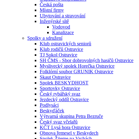
Česká pošta
Místní firmy
Ubytování a stravování
Inženýrské sítě
Vodovod
Kanalizace
Spolky a sdružení
Klub ostravických seniorů
Klub rodičů Ostravice
TJ Sokol Ostravice
SH ČMS - Sbor dobrovolných hasičů Ostravice
Myslivecký spolek Horečka Ostravice
Folklórní soubor GRUNIK Ostravice
Skaut Ostravice
Spolek BESKYDHOST
Sportovky Ostravice
Český rybářský svaz
Jezdecký oddíl Ostravice
Podlysáci
Beskyďáček
Výtvarná skupina Petra Bezruče
Český svaz včelařů
KČT Lysá hora Ostravice
Obnova řemesel v Beskydech
Spolek Žijeme na Vrchách