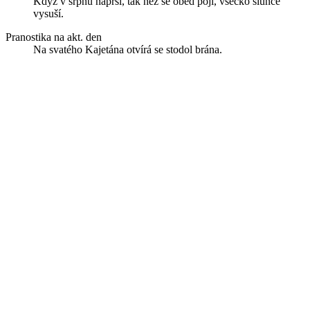
Když v srpnu naprší, tak než se oběd pojí, všecko slunce
vysuší.
Pranostika na akt. den
Na svatého Kajetána otvírá se stodol brána.