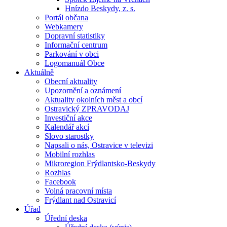
Hnízdo Beskydy, z. s.
Portál občana
Webkamery
Dopravní statistiky
Informační centrum
Parkování v obci
Logomanuál Obce
Aktuálně
Obecní aktuality
Upozornění a oznámení
Aktuality okolních měst a obcí
Ostravický ZPRAVODAJ
Investiční akce
Kalendář akcí
Slovo starostky
Napsali o nás, Ostravice v televizi
Mobilní rozhlas
Mikroregion Frýdlantsko-Beskydy
Rozhlas
Facebook
Volná pracovní místa
Frýdlant nad Ostravicí
Úřad
Úřední deska