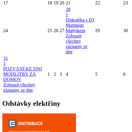
17
18
19
20
21
22
23
28
1
Diskotéka s DJ
Martinem
24
25
26
27
Matýskem
29
30
Zobrazit
všechny
záznamy ze
dne
31
1
POZVÁNÍ KE DNI
MODLITBY ZA
1
2
3
4
5
6
DOMOV
Zobrazit všechny
záznamy ze dne
Odstávky elektřiny