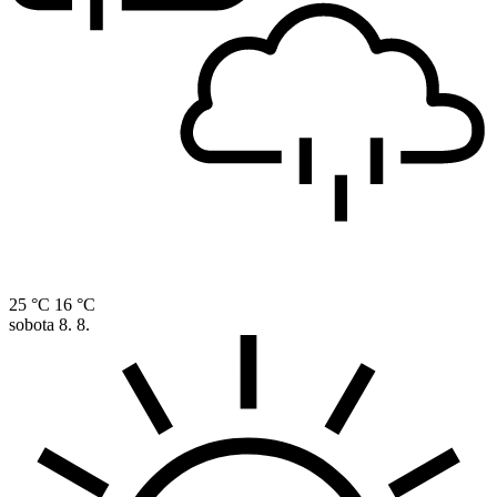
25 °C
16 °C
sobota
8. 8.