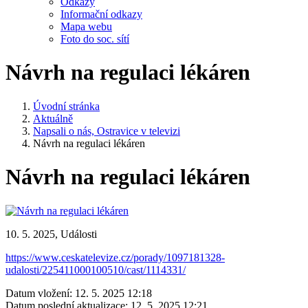
Odkazy
Informační odkazy
Mapa webu
Foto do soc. sítí
Návrh na regulaci lékáren
Úvodní stránka
Aktuálně
Napsali o nás, Ostravice v televizi
Návrh na regulaci lékáren
Návrh na regulaci lékáren
10. 5. 2025, Události
https://www.ceskatelevize.cz/porady/1097181328-
udalosti/225411000100510/cast/1114331/
Datum vložení:
12. 5. 2025 12:18
Datum poslední aktualizace:
12. 5. 2025 12:21