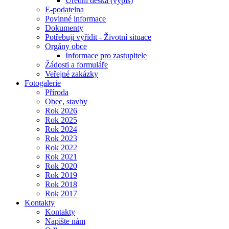
Úřední deska (výpis)
E-podatelna
Povinné informace
Dokumenty
Potřebuji vyřídit - Životní situace
Orgány obce
Informace pro zastupitele
Žádosti a formuláře
Veřejné zakázky
Fotogalerie
Příroda
Obec, stavby
Rok 2026
Rok 2025
Rok 2024
Rok 2023
Rok 2022
Rok 2021
Rok 2020
Rok 2019
Rok 2018
Rok 2017
Kontakty
Kontakty
Napište nám