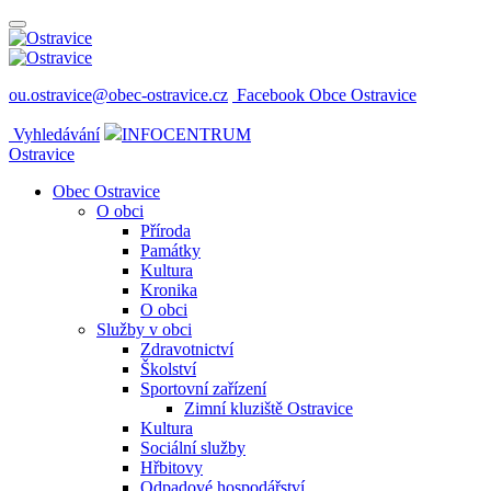
ou.ostravice@obec-ostravice.cz
Facebook Obce Ostravice
Vyhledávání
INFOCENTRUM
Ostravice
Obec Ostravice
O obci
Příroda
Památky
Kultura
Kronika
O obci
Služby v obci
Zdravotnictví
Školství
Sportovní zařízení
Zimní kluziště Ostravice
Kultura
Sociální služby
Hřbitovy
Odpadové hospodářství