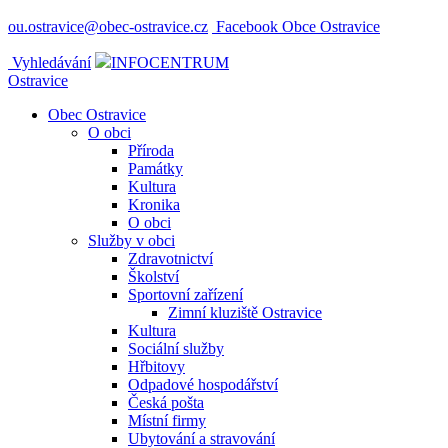
ou.ostravice@obec-ostravice.cz
Facebook Obce Ostravice
Vyhledávání
INFOCENTRUM
Ostravice
Obec Ostravice
O obci
Příroda
Památky
Kultura
Kronika
O obci
Služby v obci
Zdravotnictví
Školství
Sportovní zařízení
Zimní kluziště Ostravice
Kultura
Sociální služby
Hřbitovy
Odpadové hospodářství
Česká pošta
Místní firmy
Ubytování a stravování