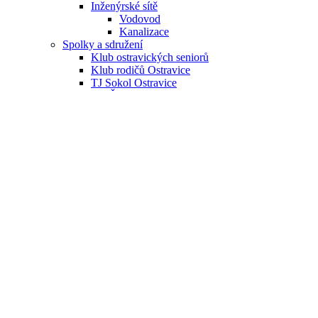
Inženýrské sítě
Vodovod
Kanalizace
Spolky a sdružení
Klub ostravických seniorů
Klub rodičů Ostravice
TJ Sokol Ostravice
SH ČMS - Sbor dobrovolných hasičů Ostravice
Myslivecký spolek Horečka Ostravice
Folklórní soubor GRUNIK Ostravice
Skaut Ostravice
Spolek BESKYDHOST
Sportovky Ostravice
Český rybářský svaz
Jezdecký oddíl Ostravice
Podlysáci
Beskyďáček
Výtvarná skupina Petra Bezruče
Český svaz včelařů
KČT Lysá hora Ostravice
Obnova řemesel v Beskydech
Spolek Žijeme na Vrchách
Hnízdo Beskydy, z. s.
Portál občana
Webkamery