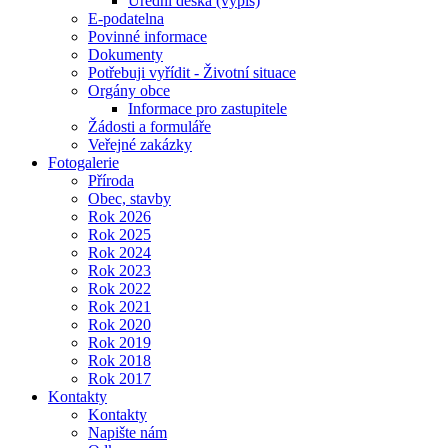
Úřední deska (výpis)
E-podatelna
Povinné informace
Dokumenty
Potřebuji vyřídit - Životní situace
Orgány obce
Informace pro zastupitele
Žádosti a formuláře
Veřejné zakázky
Fotogalerie
Příroda
Obec, stavby
Rok 2026
Rok 2025
Rok 2024
Rok 2023
Rok 2022
Rok 2021
Rok 2020
Rok 2019
Rok 2018
Rok 2017
Kontakty
Kontakty
Napište nám