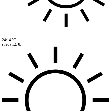
24/14 °C
středa
12. 8.