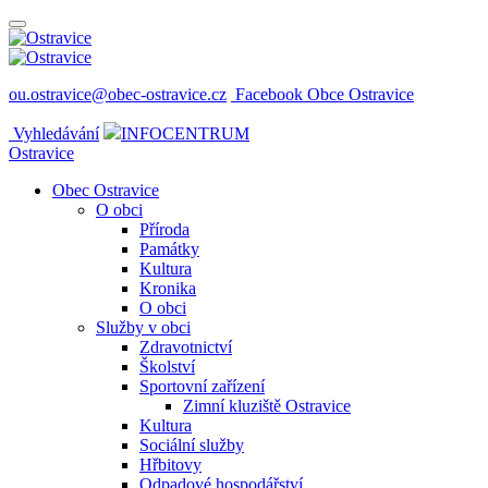
ou.ostravice@obec-ostravice.cz
Facebook Obce Ostravice
Vyhledávání
INFOCENTRUM
Ostravice
Obec Ostravice
O obci
Příroda
Památky
Kultura
Kronika
O obci
Služby v obci
Zdravotnictví
Školství
Sportovní zařízení
Zimní kluziště Ostravice
Kultura
Sociální služby
Hřbitovy
Odpadové hospodářství