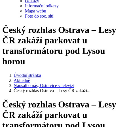
Odkazy
Informační odkazy
Mapa webu
Foto do soc. sítí
Český rozhlas Ostrava – Lesy
ČR zakáží parkovat u
transformátoru pod Lysou
horou
Úvodní stránka
Aktuálně
Napsali o nás, Ostravice v televizi
Český rozhlas Ostrava – Lesy ČR zakáží...
Český rozhlas Ostrava – Lesy
ČR zakáží parkovat u
transformátoru pod Lysou