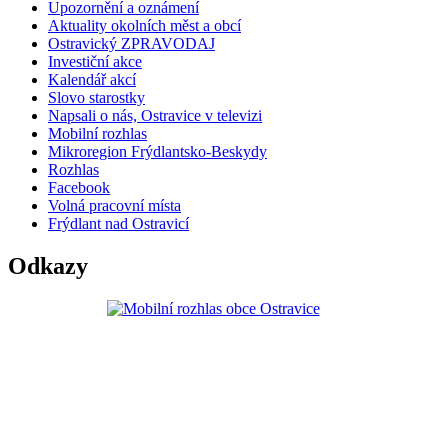
Upozornění a oznámení
Aktuality okolních měst a obcí
Ostravický ZPRAVODAJ
Investiční akce
Kalendář akcí
Slovo starostky
Napsali o nás, Ostravice v televizi
Mobilní rozhlas
Mikroregion Frýdlantsko-Beskydy
Rozhlas
Facebook
Volná pracovní místa
Frýdlant nad Ostravicí
Odkazy