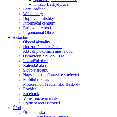
Hnízdo Beskydy, z. s.
Portál občana
Webkamery
Dopravní statistiky
Informační centrum
Parkování v obci
Logomanuál Obce
Aktuálně
Obecní aktuality
Upozornění a oznámení
Aktuality okolních měst a obcí
Ostravický ZPRAVODAJ
Investiční akce
Kalendář akcí
Slovo starostky
Napsali o nás, Ostravice v televizi
Mobilní rozhlas
Mikroregion Frýdlantsko-Beskydy
Rozhlas
Facebook
Volná pracovní místa
Frýdlant nad Ostravicí
Úřad
Úřední deska