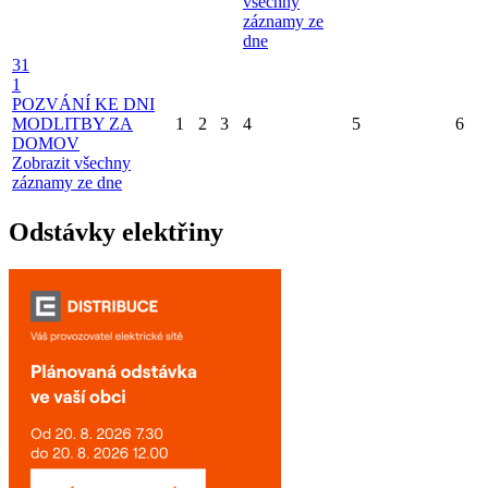
všechny
záznamy ze
dne
31
1
POZVÁNÍ KE DNI
MODLITBY ZA
1
2
3
4
5
6
DOMOV
Zobrazit všechny
záznamy ze dne
Odstávky elektřiny