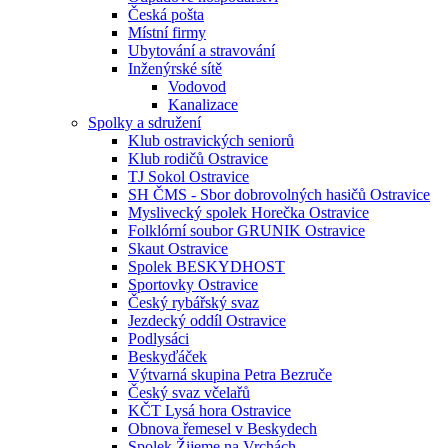
Česká pošta
Místní firmy
Ubytování a stravování
Inženýrské sítě
Vodovod
Kanalizace
Spolky a sdružení
Klub ostravických seniorů
Klub rodičů Ostravice
TJ Sokol Ostravice
SH ČMS - Sbor dobrovolných hasičů Ostravice
Myslivecký spolek Horečka Ostravice
Folklórní soubor GRUNIK Ostravice
Skaut Ostravice
Spolek BESKYDHOST
Sportovky Ostravice
Český rybářský svaz
Jezdecký oddíl Ostravice
Podlysáci
Beskyďáček
Výtvarná skupina Petra Bezruče
Český svaz včelařů
KČT Lysá hora Ostravice
Obnova řemesel v Beskydech
Spolek Žijeme na Vrchách