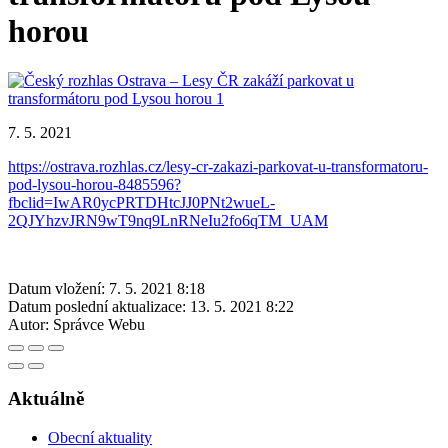
horou
7. 5. 2021
https://ostrava.rozhlas.cz/lesy-cr-zakazi-parkovat-u-transformatoru-
pod-lysou-horou-8485596?
fbclid=IwAR0ycPRTDHtcJJ0PNt2wueL-
2QJYhzvJRN9wT9nq9LnRNeIu2fo6qTM_UAM
Datum vložení:
7. 5. 2021 8:18
Datum poslední aktualizace:
13. 5. 2021 8:22
Autor:
Správce Webu
Aktuálně
Obecní aktuality