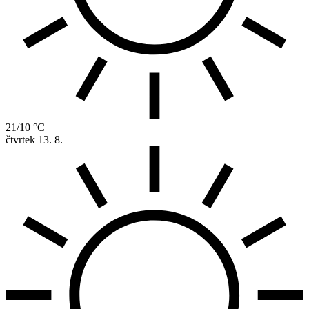
21/10 °C
čtvrtek
13. 8.