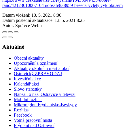
https://www.ceskatelevize.cz/ivysilani/10435049455-dobre-
rano/421236100071045/obsah/838959-beseda-vylety-cyklobusem
Datum vložení:
10. 5. 2021 8:06
Datum poslední aktualizace:
13. 5. 2021 8:25
Autor:
Správce Webu
Aktuálně
Obecní aktuality
Upozornění a oznámení
Aktuality okolních měst a obcí
Ostravický ZPRAVODAJ
Investiční akce
Kalendář akcí
Slovo starostky
Napsali o nás, Ostravice v televizi
Mobilní rozhlas
Mikroregion Frýdlantsko-Beskydy
Rozhlas
Facebook
Volná pracovní místa
Frýdlant nad Ostravicí