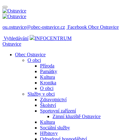
ou.ostravice@obec-ostravice.cz
Facebook Obce Ostravice
Vyhledávání
INFOCENTRUM
Ostravice
Obec Ostravice
O obci
Příroda
Památky
Kultura
Kronika
O obci
Služby v obci
Zdravotnictví
Školství
Sportovní zařízení
Zimní kluziště Ostravice
Kultura
Sociální služby
Hřbitovy
Odpadové hospodářství