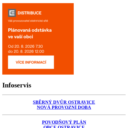
Infoservis
SBĚRNÝ DVŮR OSTRAVICE
NOVÁ PROVOZNÍ DOBA
POVODŇOVÝ PLÁN
OBCE OSTRAVICE