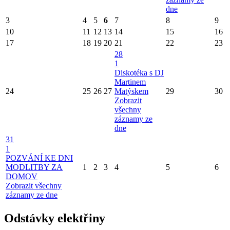
dne
3
4
5
6
7
8
9
10
11
12
13
14
15
16
17
18
19
20
21
22
23
28
1
Diskotéka s DJ
Martinem
24
25
26
27
Matýskem
29
30
Zobrazit
všechny
záznamy ze
dne
31
1
POZVÁNÍ KE DNI
MODLITBY ZA
1
2
3
4
5
6
DOMOV
Zobrazit všechny
záznamy ze dne
Odstávky elektřiny