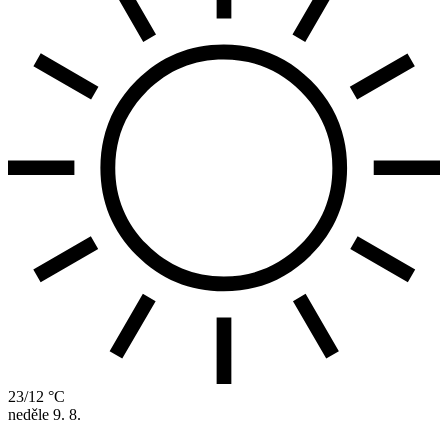
23/12 °C
neděle
9. 8.