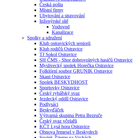
Česká pošta
Místní firmy
Ubytování a stravování
Inženýrské sítě
Vodovod
Kanalizace
Spolky a sdružení
Klub ostravických seniorů
Klub rodičů Ostravice
TJ Sokol Ostravice
SH ČMS - Sbor dobrovolných hasičů Ostravice
Myslivecký spolek Horečka Ostravice
Folklórní soubor GRUNIK Ostravice
Skaut Ostravice
Spolek BESKYDHOST
Sportovky Ostravice
Český rybářský svaz
Jezdecký oddíl Ostravice
Podlysáci
Beskyďáček
Výtvarná skupina Petra Bezruče
Český svaz včelařů
KČT Lysá hora Ostravice
Obnova řemesel v Beskydech
Spolek Žijeme na Vrchách