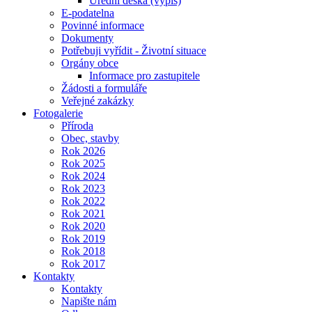
Úřední deska (výpis)
E-podatelna
Povinné informace
Dokumenty
Potřebuji vyřídit - Životní situace
Orgány obce
Informace pro zastupitele
Žádosti a formuláře
Veřejné zakázky
Fotogalerie
Příroda
Obec, stavby
Rok 2026
Rok 2025
Rok 2024
Rok 2023
Rok 2022
Rok 2021
Rok 2020
Rok 2019
Rok 2018
Rok 2017
Kontakty
Kontakty
Napište nám