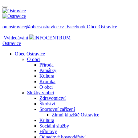
ou.ostravice@obec-ostravice.cz
Facebook Obce Ostravice
Vyhledávání
INFOCENTRUM
Ostravice
Obec Ostravice
O obci
Příroda
Památky
Kultura
Kronika
O obci
Služby v obci
Zdravotnictví
Školství
Sportovní zařízení
Zimní kluziště Ostravice
Kultura
Sociální služby
Hřbitovy
Odpadové hospodářství