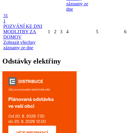
záznamy ze
dne
31
1
POZVÁNÍ KE DNI
MODLITBY ZA
1
2
3
4
5
6
DOMOV
Zobrazit všechny
záznamy ze dne
Odstávky elektřiny