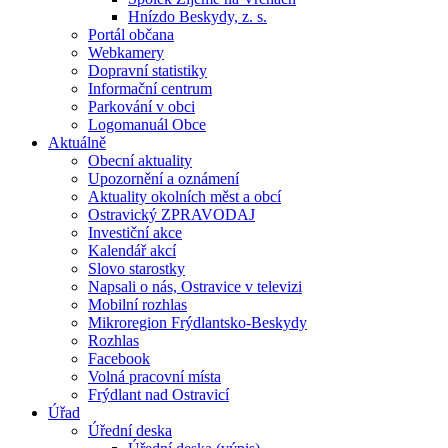
Hnízdo Beskydy, z. s.
Portál občana
Webkamery
Dopravní statistiky
Informační centrum
Parkování v obci
Logomanuál Obce
Aktuálně
Obecní aktuality
Upozornění a oznámení
Aktuality okolních měst a obcí
Ostravický ZPRAVODAJ
Investiční akce
Kalendář akcí
Slovo starostky
Napsali o nás, Ostravice v televizi
Mobilní rozhlas
Mikroregion Frýdlantsko-Beskydy
Rozhlas
Facebook
Volná pracovní místa
Frýdlant nad Ostravicí
Úřad
Úřední deska