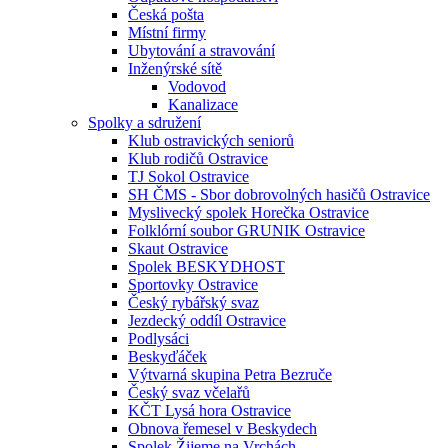
Česká pošta
Místní firmy
Ubytování a stravování
Inženýrské sítě
Vodovod
Kanalizace
Spolky a sdružení
Klub ostravických seniorů
Klub rodičů Ostravice
TJ Sokol Ostravice
SH ČMS - Sbor dobrovolných hasičů Ostravice
Myslivecký spolek Horečka Ostravice
Folklórní soubor GRUNIK Ostravice
Skaut Ostravice
Spolek BESKYDHOST
Sportovky Ostravice
Český rybářský svaz
Jezdecký oddíl Ostravice
Podlysáci
Beskyďáček
Výtvarná skupina Petra Bezruče
Český svaz včelařů
KČT Lysá hora Ostravice
Obnova řemesel v Beskydech
Spolek Žijeme na Vrchách