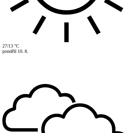
27/13 °C
pondělí
10. 8.