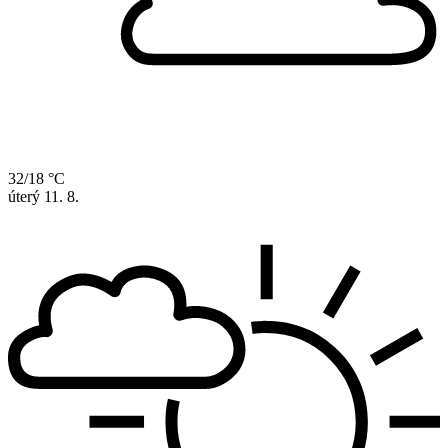
32/18 °C
úterý
11. 8.