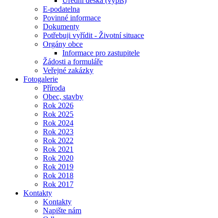
Úřední deska (výpis)
E-podatelna
Povinné informace
Dokumenty
Potřebuji vyřídit - Životní situace
Orgány obce
Informace pro zastupitele
Žádosti a formuláře
Veřejné zakázky
Fotogalerie
Příroda
Obec, stavby
Rok 2026
Rok 2025
Rok 2024
Rok 2023
Rok 2022
Rok 2021
Rok 2020
Rok 2019
Rok 2018
Rok 2017
Kontakty
Kontakty
Napište nám