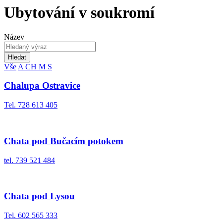
Ubytování v soukromí
Název
Hledat
Vše
A
CH
M
S
Chalupa Ostravice
Tel. 728 613 405
Chata pod Bučacím potokem
tel. 739 521 484
Chata pod Lysou
Tel. 602 565 333