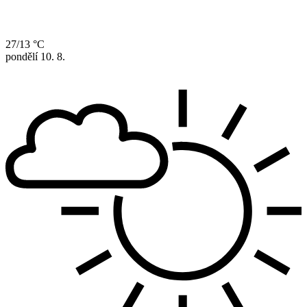
27/13 °C
pondělí
10. 8.