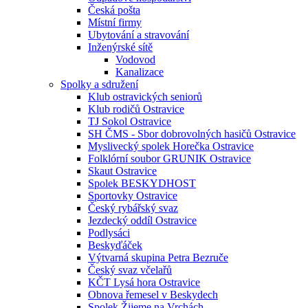
Česká pošta
Místní firmy
Ubytování a stravování
Inženýrské sítě
Vodovod
Kanalizace
Spolky a sdružení
Klub ostravických seniorů
Klub rodičů Ostravice
TJ Sokol Ostravice
SH ČMS - Sbor dobrovolných hasičů Ostravice
Myslivecký spolek Horečka Ostravice
Folklórní soubor GRUNIK Ostravice
Skaut Ostravice
Spolek BESKYDHOST
Sportovky Ostravice
Český rybářský svaz
Jezdecký oddíl Ostravice
Podlysáci
Beskyďáček
Výtvarná skupina Petra Bezruče
Český svaz včelařů
KČT Lysá hora Ostravice
Obnova řemesel v Beskydech
Spolek Žijeme na Vrchách