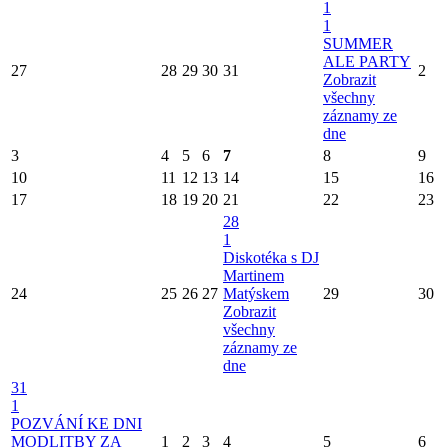
1
1
SUMMER
ALE PARTY
27
28
29
30
31
2
Zobrazit
všechny
záznamy ze
dne
3
4
5
6
7
8
9
10
11
12
13
14
15
16
17
18
19
20
21
22
23
28
1
Diskotéka s DJ
Martinem
24
25
26
27
Matýskem
29
30
Zobrazit
všechny
záznamy ze
dne
31
1
POZVÁNÍ KE DNI
MODLITBY ZA
1
2
3
4
5
6