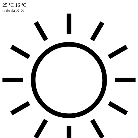
25 °C
16 °C
sobota
8. 8.