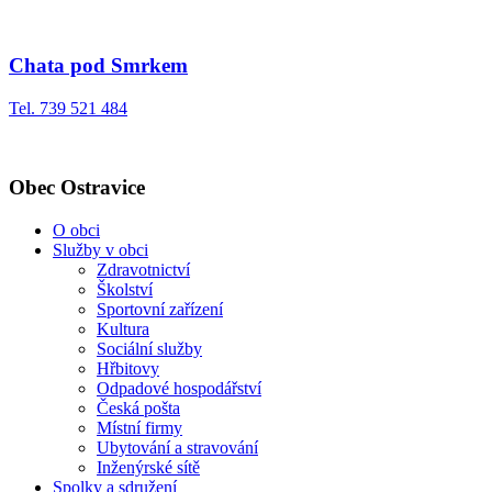
Chata pod Smrkem
Tel. 739 521 484
Obec Ostravice
O obci
Služby v obci
Zdravotnictví
Školství
Sportovní zařízení
Kultura
Sociální služby
Hřbitovy
Odpadové hospodářství
Česká pošta
Místní firmy
Ubytování a stravování
Inženýrské sítě
Spolky a sdružení