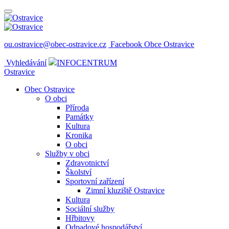
ou.ostravice@obec-ostravice.cz
Facebook Obce Ostravice
Vyhledávání
INFOCENTRUM
Ostravice
Obec Ostravice
O obci
Příroda
Památky
Kultura
Kronika
O obci
Služby v obci
Zdravotnictví
Školství
Sportovní zařízení
Zimní kluziště Ostravice
Kultura
Sociální služby
Hřbitovy
Odpadové hospodářství