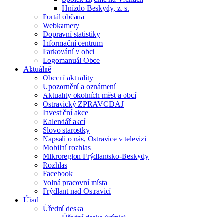
Hnízdo Beskydy, z. s.
Portál občana
Webkamery
Dopravní statistiky
Informační centrum
Parkování v obci
Logomanuál Obce
Aktuálně
Obecní aktuality
Upozornění a oznámení
Aktuality okolních měst a obcí
Ostravický ZPRAVODAJ
Investiční akce
Kalendář akcí
Slovo starostky
Napsali o nás, Ostravice v televizi
Mobilní rozhlas
Mikroregion Frýdlantsko-Beskydy
Rozhlas
Facebook
Volná pracovní místa
Frýdlant nad Ostravicí
Úřad
Úřední deska