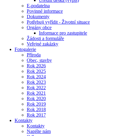
Úřední deska (výpis)
E-podatelna
Povinné informace
Dokumenty
Potřebuji vyřídit - Životní situace
Orgány obce
Informace pro zastupitele
Žádosti a formuláře
Veřejné zakázky
Fotogalerie
Příroda
Obec, stavby
Rok 2026
Rok 2025
Rok 2024
Rok 2023
Rok 2022
Rok 2021
Rok 2020
Rok 2019
Rok 2018
Rok 2017
Kontakty
Kontakty
Napište nám