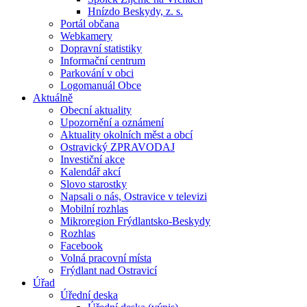
Hnízdo Beskydy, z. s.
Portál občana
Webkamery
Dopravní statistiky
Informační centrum
Parkování v obci
Logomanuál Obce
Aktuálně
Obecní aktuality
Upozornění a oznámení
Aktuality okolních měst a obcí
Ostravický ZPRAVODAJ
Investiční akce
Kalendář akcí
Slovo starostky
Napsali o nás, Ostravice v televizi
Mobilní rozhlas
Mikroregion Frýdlantsko-Beskydy
Rozhlas
Facebook
Volná pracovní místa
Frýdlant nad Ostravicí
Úřad
Úřední deska