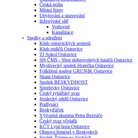
Česká pošta
Místní firmy
Ubytování a stravování
Inženýrské sítě
Vodovod
Kanalizace
Spolky a sdružení
Klub ostravických seniorů
Klub rodičů Ostravice
TJ Sokol Ostravice
SH ČMS - Sbor dobrovolných hasičů Ostravice
Myslivecký spolek Horečka Ostravice
Folklórní soubor GRUNIK Ostravice
Skaut Ostravice
Spolek BESKYDHOST
Sportovky Ostravice
Český rybářský svaz
Jezdecký oddíl Ostravice
Podlysáci
Beskyďáček
Výtvarná skupina Petra Bezruče
Český svaz včelařů
KČT Lysá hora Ostravice
Obnova řemesel v Beskydech
Spolek Žijeme na Vrchách