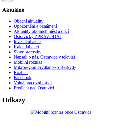
Aktuálně
Obecní aktuality
Upozornění a oznámení
Aktuality okolních měst a obcí
Ostravický ZPRAVODAJ
Investiční akce
Kalendář akcí
Slovo starostky
Napsali o nás, Ostravice v televizi
Mobilní rozhlas
Mikroregion Frýdlantsko-Beskydy
Rozhlas
Facebook
Volná pracovní místa
Frýdlant nad Ostravicí
Odkazy