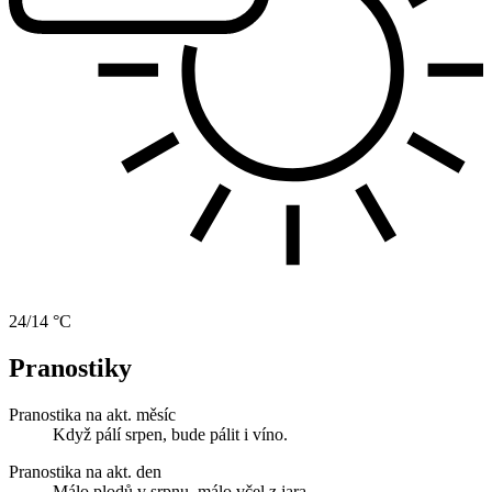
24/14 °C
Pranostiky
Pranostika na akt. měsíc
Když pálí srpen, bude pálit i víno.
Pranostika na akt. den
Málo plodů v srpnu, málo včel z jara.