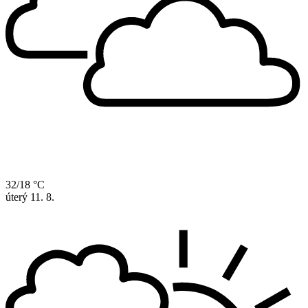
32/18 °C
úterý
11. 8.