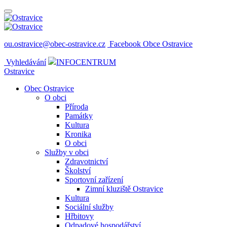
ou.ostravice@obec-ostravice.cz
Facebook Obce Ostravice
Vyhledávání
INFOCENTRUM
Ostravice
Obec Ostravice
O obci
Příroda
Památky
Kultura
Kronika
O obci
Služby v obci
Zdravotnictví
Školství
Sportovní zařízení
Zimní kluziště Ostravice
Kultura
Sociální služby
Hřbitovy
Odpadové hospodářství