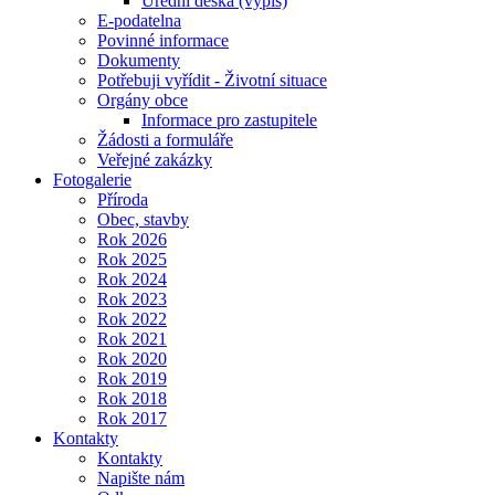
Úřední deska (výpis)
E-podatelna
Povinné informace
Dokumenty
Potřebuji vyřídit - Životní situace
Orgány obce
Informace pro zastupitele
Žádosti a formuláře
Veřejné zakázky
Fotogalerie
Příroda
Obec, stavby
Rok 2026
Rok 2025
Rok 2024
Rok 2023
Rok 2022
Rok 2021
Rok 2020
Rok 2019
Rok 2018
Rok 2017
Kontakty
Kontakty
Napište nám