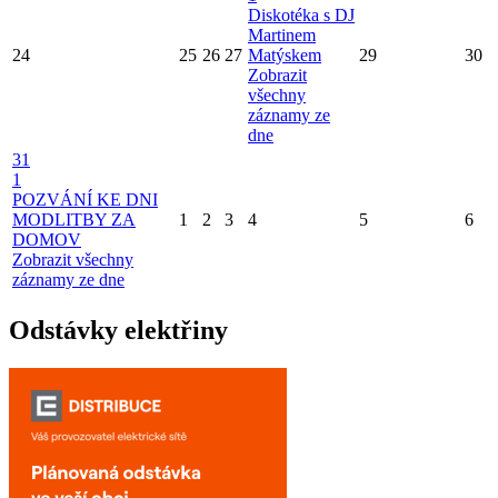
Diskotéka s DJ
Martinem
24
25
26
27
Matýskem
29
30
Zobrazit
všechny
záznamy ze
dne
31
1
POZVÁNÍ KE DNI
MODLITBY ZA
1
2
3
4
5
6
DOMOV
Zobrazit všechny
záznamy ze dne
Odstávky elektřiny