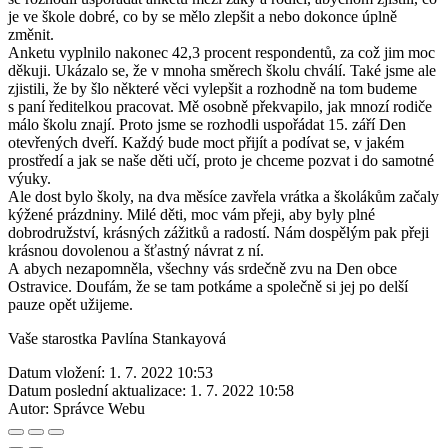
je ve škole dobré, co by se mělo zlepšit a nebo dokonce úplně
změnit.
Anketu vyplnilo nakonec 42,3 procent respondentů, za což jim moc
děkuji. Ukázalo se, že v mnoha směrech školu chválí. Také jsme ale
zjistili, že by šlo některé věci vylepšit a rozhodně na tom budeme
s paní ředitelkou pracovat. Mě osobně překvapilo, jak mnozí rodiče
málo školu znají. Proto jsme se rozhodli uspořádat 15. září Den
otevřených dveří. Každý bude moct přijít a podívat se, v jakém
prostředí a jak se naše děti učí, proto je chceme pozvat i do samotné
výuky.
Ale dost bylo školy, na dva měsíce zavřela vrátka a školákům začaly
kýžené prázdniny. Milé děti, moc vám přeji, aby byly plné
dobrodružství, krásných zážitků a radostí. Nám dospělým pak přeji
krásnou dovolenou a šťastný návrat z ní.
A abych nezapomněla, všechny vás srdečně zvu na Den obce
Ostravice. Doufám, že se tam potkáme a společně si jej po delší
pauze opět užijeme.
Vaše starostka Pavlína Stankayová
Datum vložení:
1. 7. 2022 10:53
Datum poslední aktualizace:
1. 7. 2022 10:58
Autor:
Správce Webu