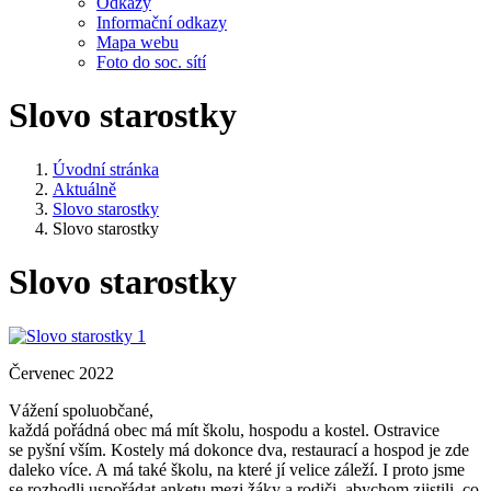
Odkazy
Informační odkazy
Mapa webu
Foto do soc. sítí
Slovo starostky
Úvodní stránka
Aktuálně
Slovo starostky
Slovo starostky
Slovo starostky
Červenec 2022
Vážení spoluobčané,
každá pořádná obec má mít školu, hospodu a kostel. Ostravice
se pyšní vším. Kostely má dokonce dva, restaurací a hospod je zde
daleko více. A má také školu, na které jí velice záleží. I proto jsme
se rozhodli uspořádat anketu mezi žáky a rodiči, abychom zjistili, co