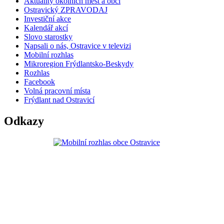
Aktuality okolních měst a obcí
Ostravický ZPRAVODAJ
Investiční akce
Kalendář akcí
Slovo starostky
Napsali o nás, Ostravice v televizi
Mobilní rozhlas
Mikroregion Frýdlantsko-Beskydy
Rozhlas
Facebook
Volná pracovní místa
Frýdlant nad Ostravicí
Odkazy