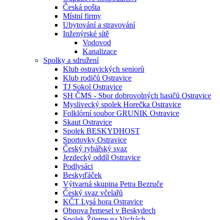
Česká pošta
Místní firmy
Ubytování a stravování
Inženýrské sítě
Vodovod
Kanalizace
Spolky a sdružení
Klub ostravických seniorů
Klub rodičů Ostravice
TJ Sokol Ostravice
SH ČMS - Sbor dobrovolných hasičů Ostravice
Myslivecký spolek Horečka Ostravice
Folklórní soubor GRUNIK Ostravice
Skaut Ostravice
Spolek BESKYDHOST
Sportovky Ostravice
Český rybářský svaz
Jezdecký oddíl Ostravice
Podlysáci
Beskyďáček
Výtvarná skupina Petra Bezruče
Český svaz včelařů
KČT Lysá hora Ostravice
Obnova řemesel v Beskydech
Spolek Žijeme na Vrchách