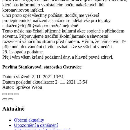
které nás informují o vzrůstajícím počtu nakažených lidí
koronavirovou infekcí.
Chci proto opět všechny požádat, dodržujme veškerá
protiepidemická nařízení a snažme se udělat vše pro to, aby
nakažených přibývalo co možná nejméně.
Tento měsíc nás čekají příjemné kulturní akce spojené s příchodem
adventu. Připravujeme tradiční školní jarmark a slavnostní
rozsvícení vánočního stromu před úřadem. Věřím, že nám covid-19
příjemné předvánoční chvíle nezhatí a že se všichni v neděli
28. listopadu potkáme.
Přeji vám všem krásné podzimní dny, a hlavně pevné zdraví.
Pavlína Stankayová, starostka Ostravice
Datum vložení:
2. 11. 2021 13:51
Datum poslední aktualizace:
2. 11. 2021 13:54
Autor:
Správce Webu
Aktuálně
Obecní aktuality
Upozornění a oznámení