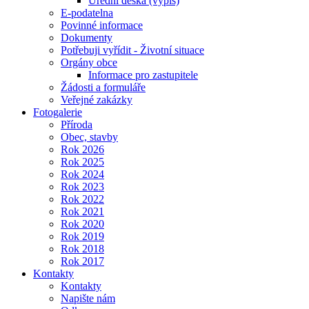
Úřední deska (výpis)
E-podatelna
Povinné informace
Dokumenty
Potřebuji vyřídit - Životní situace
Orgány obce
Informace pro zastupitele
Žádosti a formuláře
Veřejné zakázky
Fotogalerie
Příroda
Obec, stavby
Rok 2026
Rok 2025
Rok 2024
Rok 2023
Rok 2022
Rok 2021
Rok 2020
Rok 2019
Rok 2018
Rok 2017
Kontakty
Kontakty
Napište nám