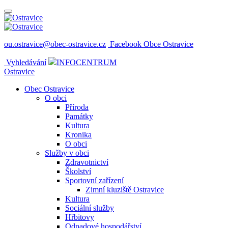
ou.ostravice@obec-ostravice.cz
Facebook Obce Ostravice
Vyhledávání
INFOCENTRUM
Ostravice
Obec Ostravice
O obci
Příroda
Památky
Kultura
Kronika
O obci
Služby v obci
Zdravotnictví
Školství
Sportovní zařízení
Zimní kluziště Ostravice
Kultura
Sociální služby
Hřbitovy
Odpadové hospodářství