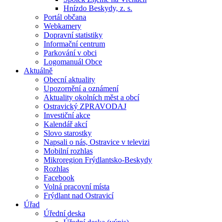
Hnízdo Beskydy, z. s.
Portál občana
Webkamery
Dopravní statistiky
Informační centrum
Parkování v obci
Logomanuál Obce
Aktuálně
Obecní aktuality
Upozornění a oznámení
Aktuality okolních měst a obcí
Ostravický ZPRAVODAJ
Investiční akce
Kalendář akcí
Slovo starostky
Napsali o nás, Ostravice v televizi
Mobilní rozhlas
Mikroregion Frýdlantsko-Beskydy
Rozhlas
Facebook
Volná pracovní místa
Frýdlant nad Ostravicí
Úřad
Úřední deska