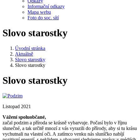
Odkazy
Informační odkazy
Mapa webu
Foto do soc. sítí
Slovo starostky
Úvodní stránka
Aktuálně
Slovo starostky
Slovo starostky
Slovo starostky
Listopad 2021
Vážení spoluobčané,
začal podzim a příroda se krásně vybarvuje. Počasí bylo v říjnu
slunečné, a tak určitě mnozí z vás vyrazili do přírody, aby si tu krásu
vychutnali na vlastní oči. A zatímco venku nás sluníčko nabíjí
pozitivní energií, s neklidem a obavami sledujeme zprávy v médiích,