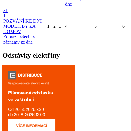
dne
31
1
POZVÁNÍ KE DNI
MODLITBY ZA
1
2
3
4
5
6
DOMOV
Zobrazit všechny
záznamy ze dne
Odstávky elektřiny