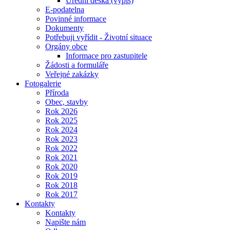
Úřední deska (výpis)
E-podatelna
Povinné informace
Dokumenty
Potřebuji vyřídit - Životní situace
Orgány obce
Informace pro zastupitele
Žádosti a formuláře
Veřejné zakázky
Fotogalerie
Příroda
Obec, stavby
Rok 2026
Rok 2025
Rok 2024
Rok 2023
Rok 2022
Rok 2021
Rok 2020
Rok 2019
Rok 2018
Rok 2017
Kontakty
Kontakty
Napište nám