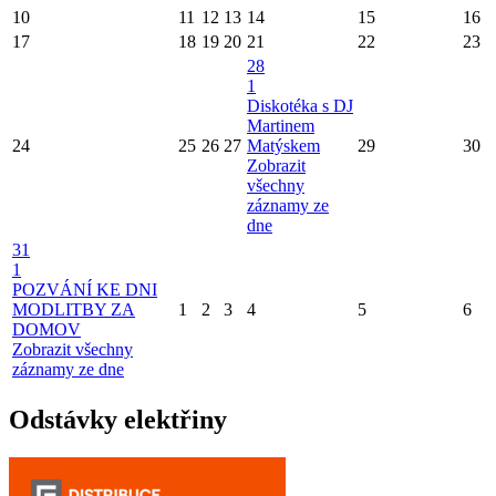
10
11
12
13
14
15
16
17
18
19
20
21
22
23
28
1
Diskotéka s DJ
Martinem
24
25
26
27
Matýskem
29
30
Zobrazit
všechny
záznamy ze
dne
31
1
POZVÁNÍ KE DNI
MODLITBY ZA
1
2
3
4
5
6
DOMOV
Zobrazit všechny
záznamy ze dne
Odstávky elektřiny