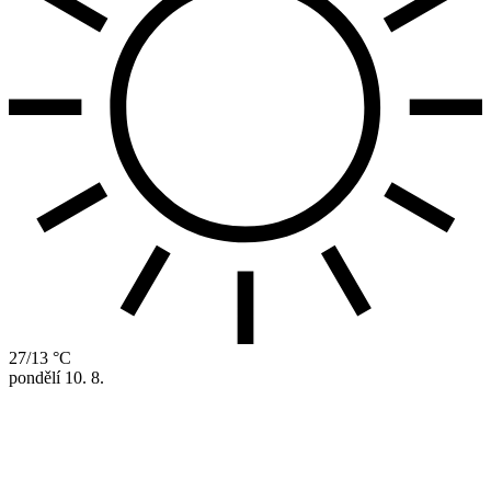
27/13 °C
pondělí
10. 8.