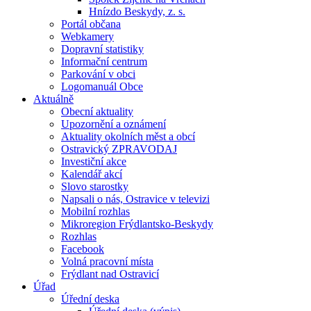
Hnízdo Beskydy, z. s.
Portál občana
Webkamery
Dopravní statistiky
Informační centrum
Parkování v obci
Logomanuál Obce
Aktuálně
Obecní aktuality
Upozornění a oznámení
Aktuality okolních měst a obcí
Ostravický ZPRAVODAJ
Investiční akce
Kalendář akcí
Slovo starostky
Napsali o nás, Ostravice v televizi
Mobilní rozhlas
Mikroregion Frýdlantsko-Beskydy
Rozhlas
Facebook
Volná pracovní místa
Frýdlant nad Ostravicí
Úřad
Úřední deska