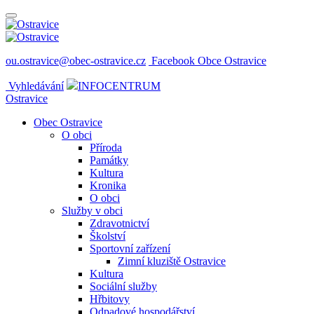
ou.ostravice@obec-ostravice.cz
Facebook Obce Ostravice
Vyhledávání
INFOCENTRUM
Ostravice
Obec Ostravice
O obci
Příroda
Památky
Kultura
Kronika
O obci
Služby v obci
Zdravotnictví
Školství
Sportovní zařízení
Zimní kluziště Ostravice
Kultura
Sociální služby
Hřbitovy
Odpadové hospodářství