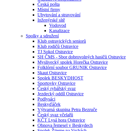
Česká pošta
Místní firmy
Ubytování a stravování
Inženýrské sítě
Vodovod
Kanalizace
Spolky a sdružení
Klub ostravických seniorů
Klub rodičů Ostravice
TJ Sokol Ostravice
SH ČMS - Sbor dobrovolných hasičů Ostravice
Myslivecký spolek Horečka Ostravice
Folklórní soubor GRUNIK Ostravice
Skaut Ostravice
Spolek BESKYDHOST
Sportovky Ostravice
Český rybářský svaz
Jezdecký oddíl Ostravice
Podlysáci
Beskyďáček
Výtvarná skupina Petra Bezruče
Český svaz včelařů
KČT Lysá hora Ostravice
Obnova řemesel v Beskydech
Spolek Žijeme na Vrchách