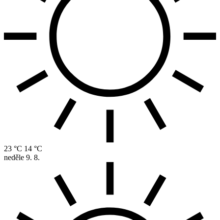
23 °C
14 °C
neděle
9. 8.