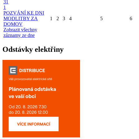
31
1
POZVÁNÍ KE DNI
MODLITBY ZA
1
2
3
4
5
6
DOMOV
Zobrazit všechny
záznamy ze dne
Odstávky elektřiny