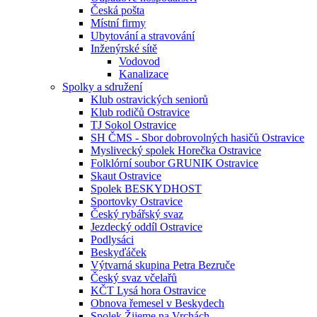
Česká pošta
Místní firmy
Ubytování a stravování
Inženýrské sítě
Vodovod
Kanalizace
Spolky a sdružení
Klub ostravických seniorů
Klub rodičů Ostravice
TJ Sokol Ostravice
SH ČMS - Sbor dobrovolných hasičů Ostravice
Myslivecký spolek Horečka Ostravice
Folklórní soubor GRUNIK Ostravice
Skaut Ostravice
Spolek BESKYDHOST
Sportovky Ostravice
Český rybářský svaz
Jezdecký oddíl Ostravice
Podlysáci
Beskyďáček
Výtvarná skupina Petra Bezruče
Český svaz včelařů
KČT Lysá hora Ostravice
Obnova řemesel v Beskydech
Spolek Žijeme na Vrchách