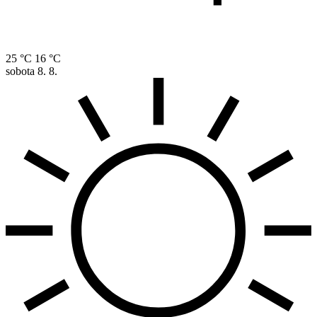
25 °C
16 °C
sobota
8. 8.