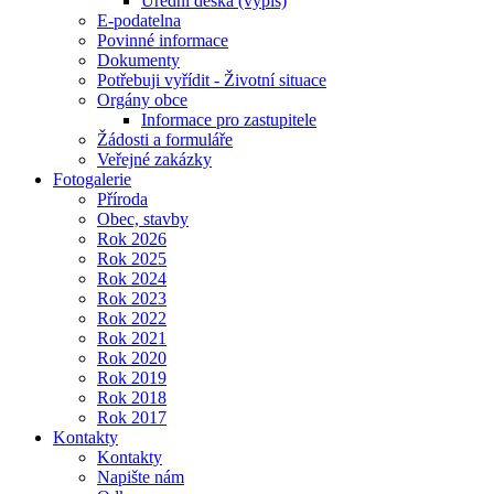
Úřední deska (výpis)
E-podatelna
Povinné informace
Dokumenty
Potřebuji vyřídit - Životní situace
Orgány obce
Informace pro zastupitele
Žádosti a formuláře
Veřejné zakázky
Fotogalerie
Příroda
Obec, stavby
Rok 2026
Rok 2025
Rok 2024
Rok 2023
Rok 2022
Rok 2021
Rok 2020
Rok 2019
Rok 2018
Rok 2017
Kontakty
Kontakty
Napište nám