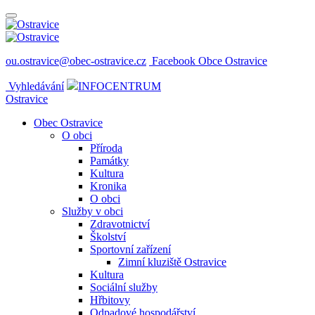
ou.ostravice@obec-ostravice.cz
Facebook Obce Ostravice
Vyhledávání
INFOCENTRUM
Ostravice
Obec Ostravice
O obci
Příroda
Památky
Kultura
Kronika
O obci
Služby v obci
Zdravotnictví
Školství
Sportovní zařízení
Zimní kluziště Ostravice
Kultura
Sociální služby
Hřbitovy
Odpadové hospodářství