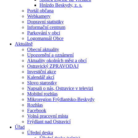
Hnízdo Beskydy, z. s.
Portál občana
Webkamery
Dopravní statistiky
Informační centrum
Parkování v obci
Logomanuál Obce
Aktuálně
Obecní aktuality
Upozornění a oznámení
Aktuality okolních měst a obcí
Ostravický ZPRAVODAJ
Investiční akce
Kalendář akcí
Slovo starostky
Napsali o nás, Ostravice v televizi
Mobilní rozhlas
Mikroregion Frýdlantsko-Beskydy
Rozhlas
Facebook
Volná pracovní místa
Frýdlant nad Ostravicí
Úřad
Úřední deska