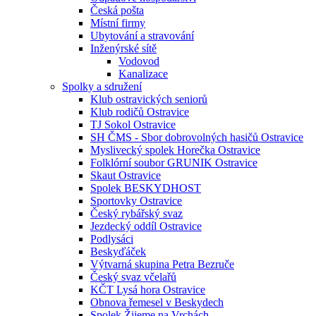
Česká pošta
Místní firmy
Ubytování a stravování
Inženýrské sítě
Vodovod
Kanalizace
Spolky a sdružení
Klub ostravických seniorů
Klub rodičů Ostravice
TJ Sokol Ostravice
SH ČMS - Sbor dobrovolných hasičů Ostravice
Myslivecký spolek Horečka Ostravice
Folklórní soubor GRUNIK Ostravice
Skaut Ostravice
Spolek BESKYDHOST
Sportovky Ostravice
Český rybářský svaz
Jezdecký oddíl Ostravice
Podlysáci
Beskyďáček
Výtvarná skupina Petra Bezruče
Český svaz včelařů
KČT Lysá hora Ostravice
Obnova řemesel v Beskydech
Spolek Žijeme na Vrchách