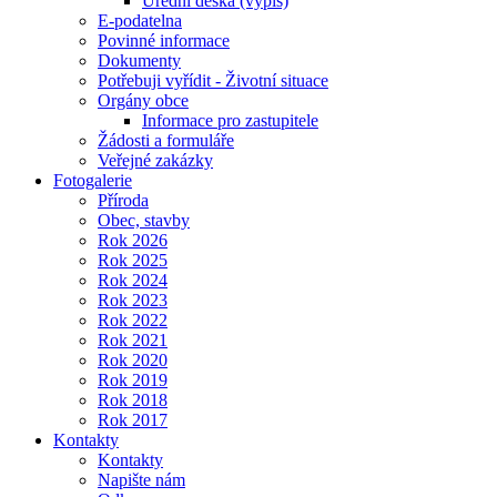
Úřední deska (výpis)
E-podatelna
Povinné informace
Dokumenty
Potřebuji vyřídit - Životní situace
Orgány obce
Informace pro zastupitele
Žádosti a formuláře
Veřejné zakázky
Fotogalerie
Příroda
Obec, stavby
Rok 2026
Rok 2025
Rok 2024
Rok 2023
Rok 2022
Rok 2021
Rok 2020
Rok 2019
Rok 2018
Rok 2017
Kontakty
Kontakty
Napište nám