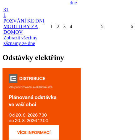
dne
31
1
POZVÁNÍ KE DNI
MODLITBY ZA
1
2
3
4
5
6
DOMOV
Zobrazit všechny
záznamy ze dne
Odstávky elektřiny