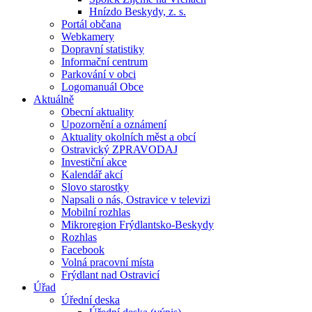
Hnízdo Beskydy, z. s.
Portál občana
Webkamery
Dopravní statistiky
Informační centrum
Parkování v obci
Logomanuál Obce
Aktuálně
Obecní aktuality
Upozornění a oznámení
Aktuality okolních měst a obcí
Ostravický ZPRAVODAJ
Investiční akce
Kalendář akcí
Slovo starostky
Napsali o nás, Ostravice v televizi
Mobilní rozhlas
Mikroregion Frýdlantsko-Beskydy
Rozhlas
Facebook
Volná pracovní místa
Frýdlant nad Ostravicí
Úřad
Úřední deska