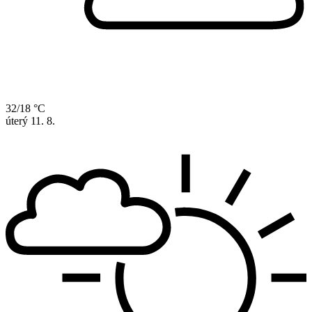
32/18 °C
úterý
11. 8.