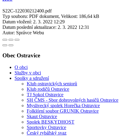
S22C-122030212400.pdf
Typ souboru: PDF dokument, Velikost: 186,64 kB
Datum vložení:
2. 3. 2022 12:29
Datum poslední aktualizace:
2. 3. 2022 12:31
Autor:
Správce Webu
Obec Ostravice
O obci
Služby v obci
Spolky a sdružení
Klub ostravických seniorů
Klub rodičů Ostravice
TJ Sokol Ostravice
SH ČMS - Sbor dobrovolných hasičů Ostravice
Myslivecký spolek Horečka Ostravice
Folklórní soubor GRUNIK Ostravice
Skaut Ostravice
Spolek BESKYDHOST
Sportovky Ostravice
Český rybářský svaz