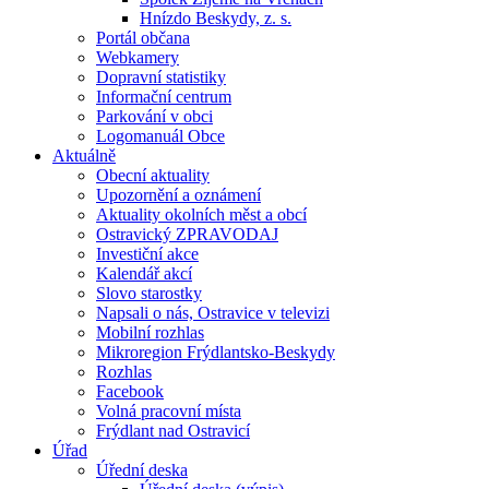
Hnízdo Beskydy, z. s.
Portál občana
Webkamery
Dopravní statistiky
Informační centrum
Parkování v obci
Logomanuál Obce
Aktuálně
Obecní aktuality
Upozornění a oznámení
Aktuality okolních měst a obcí
Ostravický ZPRAVODAJ
Investiční akce
Kalendář akcí
Slovo starostky
Napsali o nás, Ostravice v televizi
Mobilní rozhlas
Mikroregion Frýdlantsko-Beskydy
Rozhlas
Facebook
Volná pracovní místa
Frýdlant nad Ostravicí
Úřad
Úřední deska