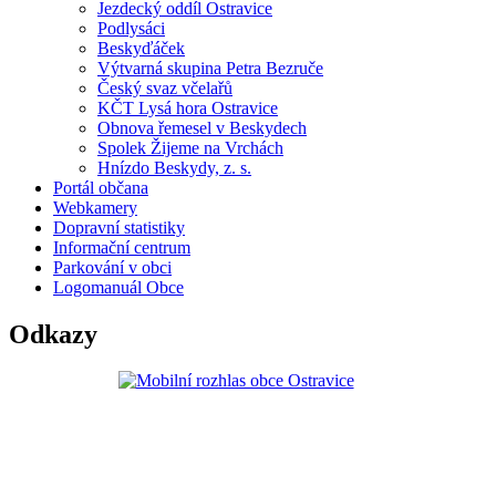
Jezdecký oddíl Ostravice
Podlysáci
Beskyďáček
Výtvarná skupina Petra Bezruče
Český svaz včelařů
KČT Lysá hora Ostravice
Obnova řemesel v Beskydech
Spolek Žijeme na Vrchách
Hnízdo Beskydy, z. s.
Portál občana
Webkamery
Dopravní statistiky
Informační centrum
Parkování v obci
Logomanuál Obce
Odkazy