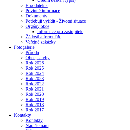
Úřední deska (výpis)
E-podatelna
Povinné informace
Dokumenty
Potřebuji vyřídit - Životní situace
Orgány obce
Informace pro zastupitele
Žádosti a formuláře
Veřejné zakázky
Fotogalerie
Příroda
Obec, stavby
Rok 2026
Rok 2025
Rok 2024
Rok 2023
Rok 2022
Rok 2021
Rok 2020
Rok 2019
Rok 2018
Rok 2017
Kontakty
Kontakty
Napište nám