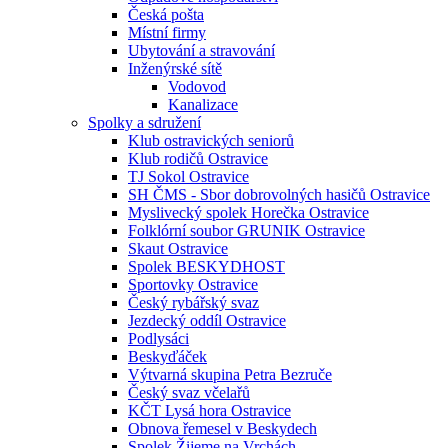
Česká pošta
Místní firmy
Ubytování a stravování
Inženýrské sítě
Vodovod
Kanalizace
Spolky a sdružení
Klub ostravických seniorů
Klub rodičů Ostravice
TJ Sokol Ostravice
SH ČMS - Sbor dobrovolných hasičů Ostravice
Myslivecký spolek Horečka Ostravice
Folklórní soubor GRUNIK Ostravice
Skaut Ostravice
Spolek BESKYDHOST
Sportovky Ostravice
Český rybářský svaz
Jezdecký oddíl Ostravice
Podlysáci
Beskyďáček
Výtvarná skupina Petra Bezruče
Český svaz včelařů
KČT Lysá hora Ostravice
Obnova řemesel v Beskydech
Spolek Žijeme na Vrchách