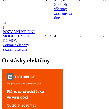
24
25
26
27
Matýskem
29
30
Zobrazit
všechny
záznamy ze
dne
31
1
POZVÁNÍ KE DNI
MODLITBY ZA
1
2
3
4
5
6
DOMOV
Zobrazit všechny
záznamy ze dne
Odstávky elektřiny