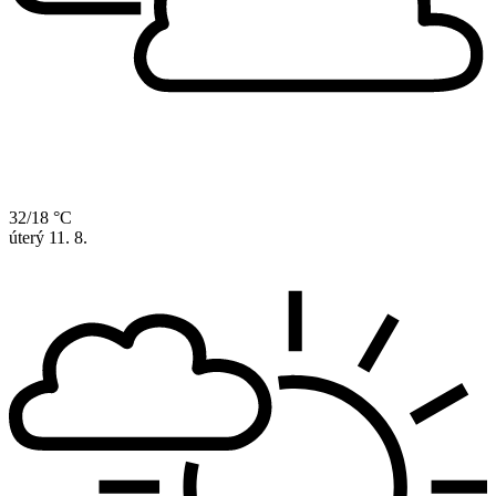
32/18 °C
úterý
11. 8.