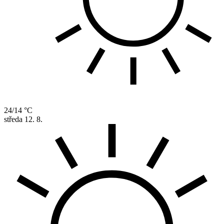
24/14 °C
středa
12. 8.