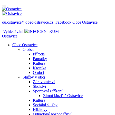
ou.ostravice@obec-ostravice.cz
Facebook Obce Ostravice
Vyhledávání
INFOCENTRUM
Ostravice
Obec Ostravice
O obci
Příroda
Památky
Kultura
Kronika
O obci
Služby v obci
Zdravotnictví
Školství
Sportovní zařízení
Zimní kluziště Ostravice
Kultura
Sociální služby
Hřbitovy
Odpadové hospodářství