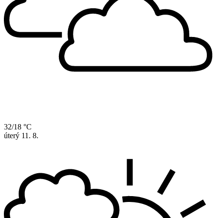
32/18 °C
úterý
11. 8.