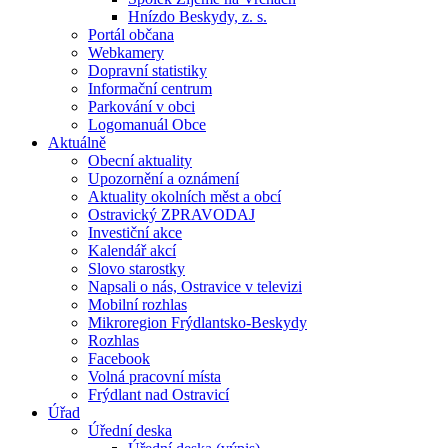
Hnízdo Beskydy, z. s.
Portál občana
Webkamery
Dopravní statistiky
Informační centrum
Parkování v obci
Logomanuál Obce
Aktuálně
Obecní aktuality
Upozornění a oznámení
Aktuality okolních měst a obcí
Ostravický ZPRAVODAJ
Investiční akce
Kalendář akcí
Slovo starostky
Napsali o nás, Ostravice v televizi
Mobilní rozhlas
Mikroregion Frýdlantsko-Beskydy
Rozhlas
Facebook
Volná pracovní místa
Frýdlant nad Ostravicí
Úřad
Úřední deska