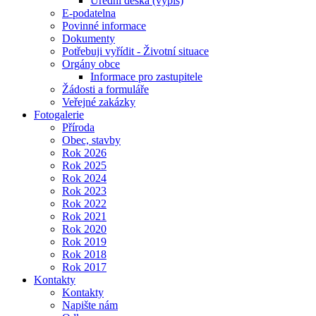
Úřední deska (výpis)
E-podatelna
Povinné informace
Dokumenty
Potřebuji vyřídit - Životní situace
Orgány obce
Informace pro zastupitele
Žádosti a formuláře
Veřejné zakázky
Fotogalerie
Příroda
Obec, stavby
Rok 2026
Rok 2025
Rok 2024
Rok 2023
Rok 2022
Rok 2021
Rok 2020
Rok 2019
Rok 2018
Rok 2017
Kontakty
Kontakty
Napište nám