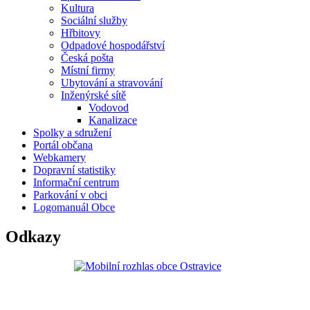
Kultura
Sociální služby
Hřbitovy
Odpadové hospodářství
Česká pošta
Místní firmy
Ubytování a stravování
Inženýrské sítě
Vodovod
Kanalizace
Spolky a sdružení
Portál občana
Webkamery
Dopravní statistiky
Informační centrum
Parkování v obci
Logomanuál Obce
Odkazy