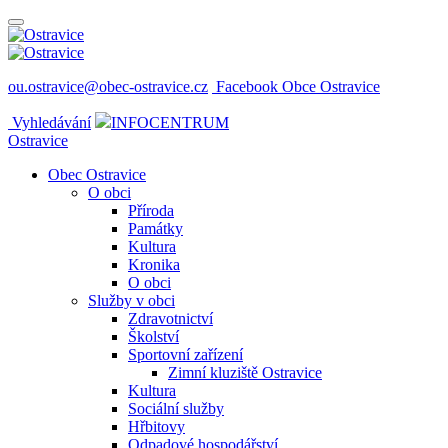
ou.ostravice@obec-ostravice.cz
Facebook Obce Ostravice
Vyhledávání
INFOCENTRUM
Ostravice
Obec Ostravice
O obci
Příroda
Památky
Kultura
Kronika
O obci
Služby v obci
Zdravotnictví
Školství
Sportovní zařízení
Zimní kluziště Ostravice
Kultura
Sociální služby
Hřbitovy
Odpadové hospodářství