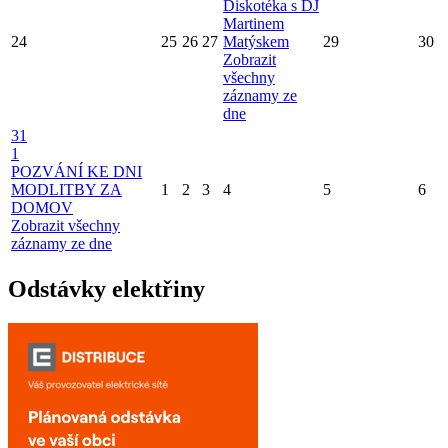
Diskotéka s DJ
Martinem
24
25
26
27
Matýskem
29
30
Zobrazit
všechny
záznamy ze
dne
31
1
POZVÁNÍ KE DNI
MODLITBY ZA
1
2
3
4
5
6
DOMOV
Zobrazit všechny
záznamy ze dne
Odstávky elektřiny