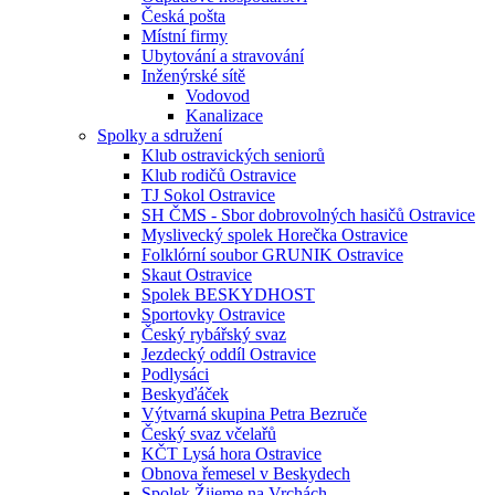
Česká pošta
Místní firmy
Ubytování a stravování
Inženýrské sítě
Vodovod
Kanalizace
Spolky a sdružení
Klub ostravických seniorů
Klub rodičů Ostravice
TJ Sokol Ostravice
SH ČMS - Sbor dobrovolných hasičů Ostravice
Myslivecký spolek Horečka Ostravice
Folklórní soubor GRUNIK Ostravice
Skaut Ostravice
Spolek BESKYDHOST
Sportovky Ostravice
Český rybářský svaz
Jezdecký oddíl Ostravice
Podlysáci
Beskyďáček
Výtvarná skupina Petra Bezruče
Český svaz včelařů
KČT Lysá hora Ostravice
Obnova řemesel v Beskydech
Spolek Žijeme na Vrchách