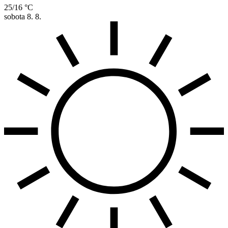
25/16 °C
sobota
8. 8.