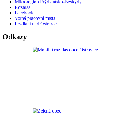
Mikroregion Frýdlantsko-Beskydy
Rozhlas
Facebook
Volná pracovní místa
Frýdlant nad Ostravicí
Odkazy