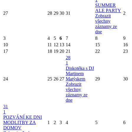
SUMMER
ALE PARTY
27
28
29
30
31
2
Zobrazit
všechny
záznamy ze
dne
3
4
5
6
7
8
9
10
11
12
13
14
15
16
17
18
19
20
21
22
23
28
1
Diskotéka s DJ
Martinem
24
25
26
27
Matýskem
29
30
Zobrazit
všechny
záznamy ze
dne
31
1
POZVÁNÍ KE DNI
MODLITBY ZA
1
2
3
4
5
6
DOMOV