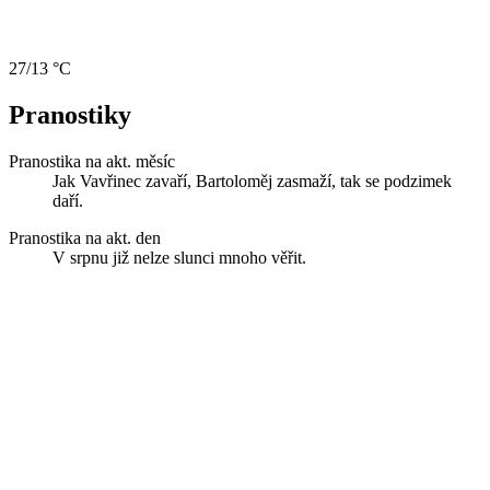
27/13 °C
Pranostiky
Pranostika na akt. měsíc
Jak Vavřinec zavaří, Bartoloměj zasmaží, tak se podzimek
daří.
Pranostika na akt. den
V srpnu již nelze slunci mnoho věřit.