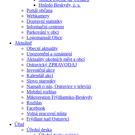
Hnízdo Beskydy, z. s.
Portál občana
Webkamery
Dopravní statistiky
Informační centrum
Parkování v obci
Logomanuál Obce
Aktuálně
Obecní aktuality
Upozornění a oznámení
Aktuality okolních měst a obcí
Ostravický ZPRAVODAJ
Investiční akce
Kalendář akcí
Slovo starostky
Napsali o nás, Ostravice v televizi
Mobilní rozhlas
Mikroregion Frýdlantsko-Beskydy
Rozhlas
Facebook
Volná pracovní místa
Frýdlant nad Ostravicí
Úřad
Úřední deska