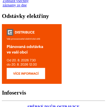
Zobrazit všechny
záznamy ze dne
Odstávky elektřiny
Infoservis
SBĚRNÝ DVŮR OSTRAVICE