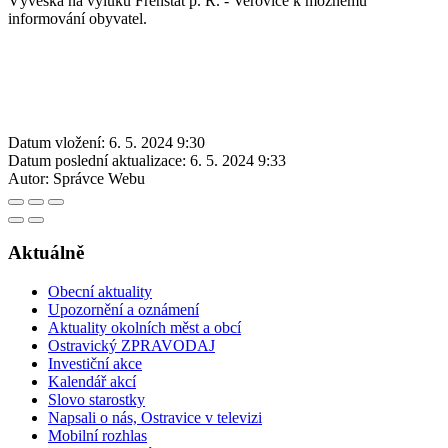
Vývěska na výluku Frenštát p. R. - Veřovice k možnému
informování obyvatel.
Datum vložení:
6. 5. 2024 9:30
Datum poslední aktualizace:
6. 5. 2024 9:33
Autor:
Správce Webu
Aktuálně
Obecní aktuality
Upozornění a oznámení
Aktuality okolních měst a obcí
Ostravický ZPRAVODAJ
Investiční akce
Kalendář akcí
Slovo starostky
Napsali o nás, Ostravice v televizi
Mobilní rozhlas