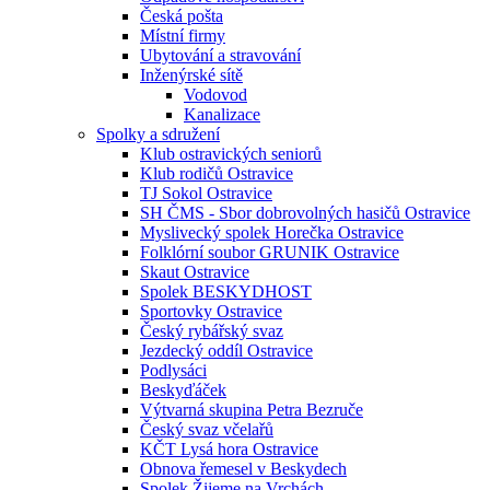
Česká pošta
Místní firmy
Ubytování a stravování
Inženýrské sítě
Vodovod
Kanalizace
Spolky a sdružení
Klub ostravických seniorů
Klub rodičů Ostravice
TJ Sokol Ostravice
SH ČMS - Sbor dobrovolných hasičů Ostravice
Myslivecký spolek Horečka Ostravice
Folklórní soubor GRUNIK Ostravice
Skaut Ostravice
Spolek BESKYDHOST
Sportovky Ostravice
Český rybářský svaz
Jezdecký oddíl Ostravice
Podlysáci
Beskyďáček
Výtvarná skupina Petra Bezruče
Český svaz včelařů
KČT Lysá hora Ostravice
Obnova řemesel v Beskydech
Spolek Žijeme na Vrchách