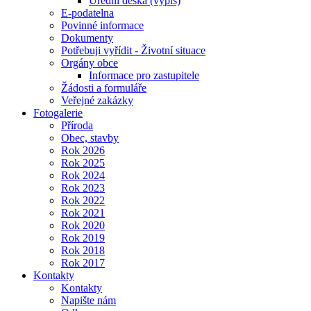
Úřední deska (výpis)
E-podatelna
Povinné informace
Dokumenty
Potřebuji vyřídit - Životní situace
Orgány obce
Informace pro zastupitele
Žádosti a formuláře
Veřejné zakázky
Fotogalerie
Příroda
Obec, stavby
Rok 2026
Rok 2025
Rok 2024
Rok 2023
Rok 2022
Rok 2021
Rok 2020
Rok 2019
Rok 2018
Rok 2017
Kontakty
Kontakty
Napište nám