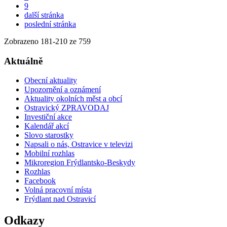
9
další stránka
poslední stránka
Zobrazeno
181
-
210
ze 759
Aktuálně
Obecní aktuality
Upozornění a oznámení
Aktuality okolních měst a obcí
Ostravický ZPRAVODAJ
Investiční akce
Kalendář akcí
Slovo starostky
Napsali o nás, Ostravice v televizi
Mobilní rozhlas
Mikroregion Frýdlantsko-Beskydy
Rozhlas
Facebook
Volná pracovní místa
Frýdlant nad Ostravicí
Odkazy