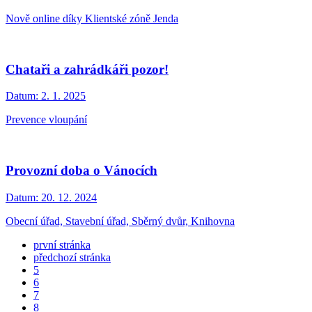
Nově online díky Klientské zóně Jenda
Chataři a zahrádkáři pozor!
Datum:
2. 1. 2025
Prevence vloupání
Provozní doba o Vánocích
Datum:
20. 12. 2024
Obecní úřad, Stavební úřad, Sběrný dvůr, Knihovna
první stránka
předchozí stránka
5
6
7
8