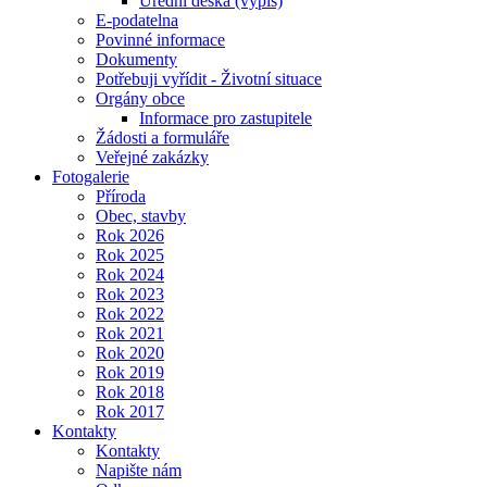
Úřední deska (výpis)
E-podatelna
Povinné informace
Dokumenty
Potřebuji vyřídit - Životní situace
Orgány obce
Informace pro zastupitele
Žádosti a formuláře
Veřejné zakázky
Fotogalerie
Příroda
Obec, stavby
Rok 2026
Rok 2025
Rok 2024
Rok 2023
Rok 2022
Rok 2021
Rok 2020
Rok 2019
Rok 2018
Rok 2017
Kontakty
Kontakty
Napište nám