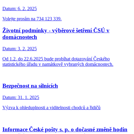
Datum:
6. 2. 2025
Volejte prosím na 734 123 339.
Životní podmínky - výběrové šetření ČSÚ v
domácnostech
Datum:
3. 2. 2025
Od 1.2. do 22.6.2025 bude probíhat dotazování Českého
statistického úřadu v namátkově vybraných domácnostech.
Bezpečnost na silnicích
Datum:
31. 1. 2025
Výzva k ohleduplnosti a viditelnosti chodců a řidičů
Informace České pošty s. p. o dočasné změně hodin