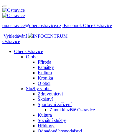
ou.ostravice@obec-ostravice.cz
Facebook Obce Ostravice
Vyhledávání
INFOCENTRUM
Ostravice
Obec Ostravice
O obci
Příroda
Památky
Kultura
Kronika
O obci
Služby v obci
Zdravotnictví
Školství
Sportovní zařízení
Zimní kluziště Ostravice
Kultura
Sociální služby
Hřbitovy
Odpadové hospodářství