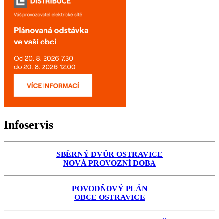
Infoservis
SBĚRNÝ DVŮR OSTRAVICE
NOVÁ PROVOZNÍ DOBA
POVODŇOVÝ PLÁN
OBCE OSTRAVICE