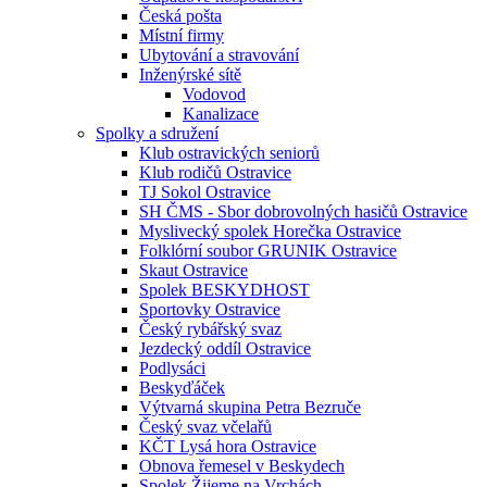
Česká pošta
Místní firmy
Ubytování a stravování
Inženýrské sítě
Vodovod
Kanalizace
Spolky a sdružení
Klub ostravických seniorů
Klub rodičů Ostravice
TJ Sokol Ostravice
SH ČMS - Sbor dobrovolných hasičů Ostravice
Myslivecký spolek Horečka Ostravice
Folklórní soubor GRUNIK Ostravice
Skaut Ostravice
Spolek BESKYDHOST
Sportovky Ostravice
Český rybářský svaz
Jezdecký oddíl Ostravice
Podlysáci
Beskyďáček
Výtvarná skupina Petra Bezruče
Český svaz včelařů
KČT Lysá hora Ostravice
Obnova řemesel v Beskydech
Spolek Žijeme na Vrchách