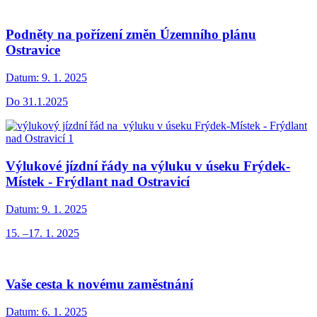
Podněty na pořízení změn Územního plánu
Ostravice
Datum:
9. 1. 2025
Do 31.1.2025
Výlukové jízdní řády na výluku v úseku Frýdek-
Místek - Frýdlant nad Ostravicí
Datum:
9. 1. 2025
15. –17. 1. 2025
Vaše cesta k novému zaměstnání
Datum:
6. 1. 2025