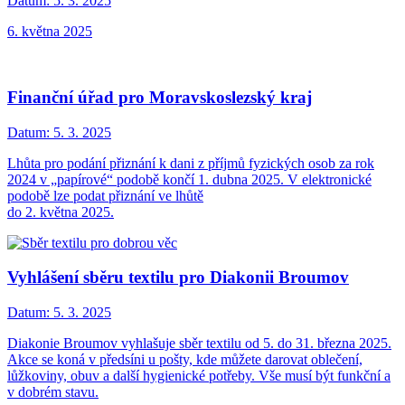
Datum:
5. 3. 2025
6. května 2025
Finanční úřad pro Moravskoslezský kraj
Datum:
5. 3. 2025
Lhůta pro podání přiznání k dani z příjmů fyzických osob za rok
2024 v „papírové“ podobě končí 1. dubna 2025. V elektronické
podobě lze podat přiznání ve lhůtě
do 2. května 2025.
Vyhlášení sběru textilu pro Diakonii Broumov
Datum:
5. 3. 2025
Diakonie Broumov vyhlašuje sběr textilu od 5. do 31. března 2025.
Akce se koná v předsíni u pošty, kde můžete darovat oblečení,
lůžkoviny, obuv a další hygienické potřeby. Vše musí být funkční a
v dobrém stavu.