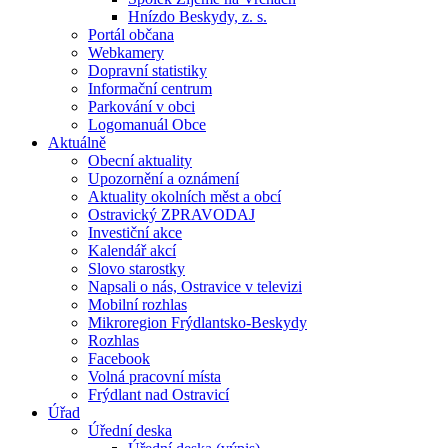
Hnízdo Beskydy, z. s.
Portál občana
Webkamery
Dopravní statistiky
Informační centrum
Parkování v obci
Logomanuál Obce
Aktuálně
Obecní aktuality
Upozornění a oznámení
Aktuality okolních měst a obcí
Ostravický ZPRAVODAJ
Investiční akce
Kalendář akcí
Slovo starostky
Napsali o nás, Ostravice v televizi
Mobilní rozhlas
Mikroregion Frýdlantsko-Beskydy
Rozhlas
Facebook
Volná pracovní místa
Frýdlant nad Ostravicí
Úřad
Úřední deska