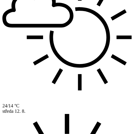
24/14 °C
středa
12. 8.