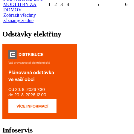
MODLITBY ZA
1
2
3
4
5
6
DOMOV
Zobrazit všechny
záznamy ze dne
Odstávky elektřiny
Infoservis