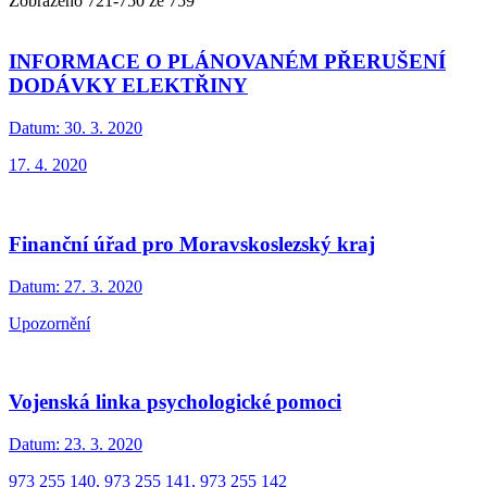
Zobrazeno
721
-
750
ze 759
INFORMACE O PLÁNOVANÉM PŘERUŠENÍ
DODÁVKY ELEKTŘINY
Datum:
30. 3. 2020
17. 4. 2020
Finanční úřad pro Moravskoslezský kraj
Datum:
27. 3. 2020
Upozornění
Vojenská linka psychologické pomoci
Datum:
23. 3. 2020
973 255 140, 973 255 141, 973 255 142