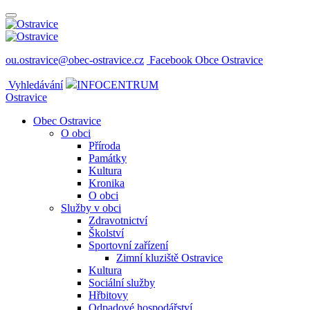
ou.ostravice@obec-ostravice.cz
Facebook Obce Ostravice
Vyhledávání
INFOCENTRUM
Ostravice
Obec Ostravice
O obci
Příroda
Památky
Kultura
Kronika
O obci
Služby v obci
Zdravotnictví
Školství
Sportovní zařízení
Zimní kluziště Ostravice
Kultura
Sociální služby
Hřbitovy
Odpadové hospodářství