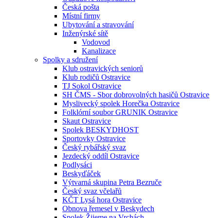
Česká pošta
Místní firmy
Ubytování a stravování
Inženýrské sítě
Vodovod
Kanalizace
Spolky a sdružení
Klub ostravických seniorů
Klub rodičů Ostravice
TJ Sokol Ostravice
SH ČMS - Sbor dobrovolných hasičů Ostravice
Myslivecký spolek Horečka Ostravice
Folklórní soubor GRUNIK Ostravice
Skaut Ostravice
Spolek BESKYDHOST
Sportovky Ostravice
Český rybářský svaz
Jezdecký oddíl Ostravice
Podlysáci
Beskyďáček
Výtvarná skupina Petra Bezruče
Český svaz včelařů
KČT Lysá hora Ostravice
Obnova řemesel v Beskydech
Spolek Žijeme na Vrchách