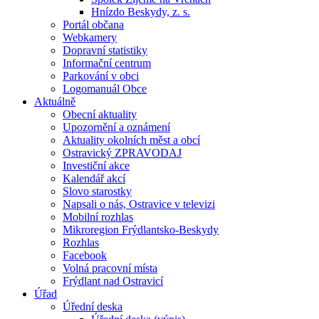
Hnízdo Beskydy, z. s.
Portál občana
Webkamery
Dopravní statistiky
Informační centrum
Parkování v obci
Logomanuál Obce
Aktuálně
Obecní aktuality
Upozornění a oznámení
Aktuality okolních měst a obcí
Ostravický ZPRAVODAJ
Investiční akce
Kalendář akcí
Slovo starostky
Napsali o nás, Ostravice v televizi
Mobilní rozhlas
Mikroregion Frýdlantsko-Beskydy
Rozhlas
Facebook
Volná pracovní místa
Frýdlant nad Ostravicí
Úřad
Úřední deska