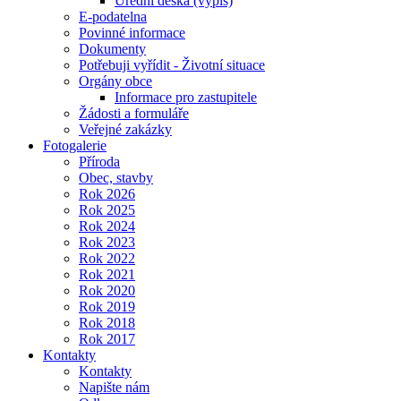
Úřední deska (výpis)
E-podatelna
Povinné informace
Dokumenty
Potřebuji vyřídit - Životní situace
Orgány obce
Informace pro zastupitele
Žádosti a formuláře
Veřejné zakázky
Fotogalerie
Příroda
Obec, stavby
Rok 2026
Rok 2025
Rok 2024
Rok 2023
Rok 2022
Rok 2021
Rok 2020
Rok 2019
Rok 2018
Rok 2017
Kontakty
Kontakty
Napište nám