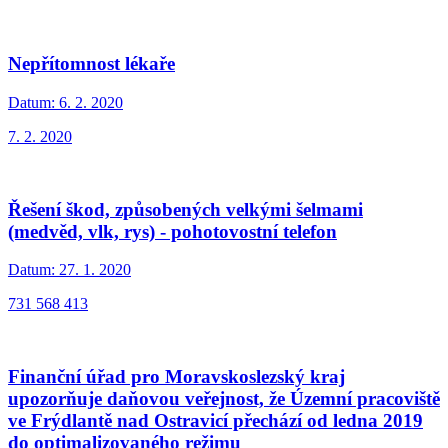
Nepřítomnost lékaře
Datum:
6. 2. 2020
7. 2. 2020
Řešení škod, způsobených velkými šelmami
(medvěd, vlk, rys) - pohotovostní telefon
Datum:
27. 1. 2020
731 568 413
Finanční úřad pro Moravskoslezský kraj
upozorňuje daňovou veřejnost, že Územní pracoviště
ve Frýdlantě nad Ostravicí přechází od ledna 2019
do optimalizovaného režimu