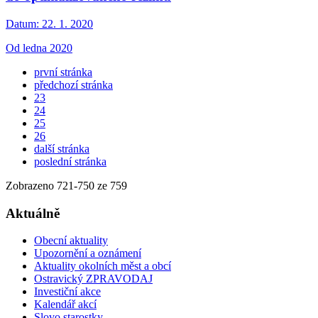
Datum:
22. 1. 2020
Od ledna 2020
první stránka
předchozí stránka
23
24
25
26
další stránka
poslední stránka
Zobrazeno
721
-
750
ze 759
Aktuálně
Obecní aktuality
Upozornění a oznámení
Aktuality okolních měst a obcí
Ostravický ZPRAVODAJ
Investiční akce
Kalendář akcí
Slovo starostky