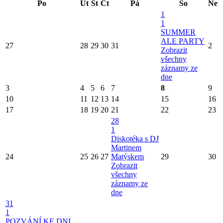
Po
Út
St
Čt
Pá
So
Ne
1
1
SUMMER
ALE PARTY
27
28
29
30
31
2
Zobrazit
všechny
záznamy ze
dne
3
4
5
6
7
8
9
10
11
12
13
14
15
16
17
18
19
20
21
22
23
28
1
Diskotéka s DJ
Martinem
24
25
26
27
Matýskem
29
30
Zobrazit
všechny
záznamy ze
dne
31
1
POZVÁNÍ KE DNI