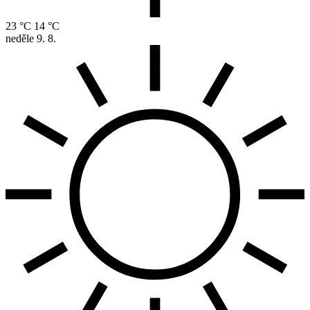
23 °C
14 °C
neděle
9. 8.