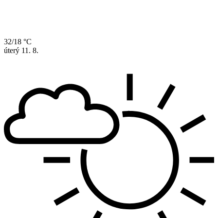
32/18 °C
úterý
11. 8.