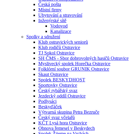
Česká pošta
Místní firmy
Ubytování a stravování
Inženýrské sítě
Vodovod
Kanalizace
Spolky a sdružení
Klub ostravických seniorů
Klub rodičů Ostravice
TJ Sokol Ostravice
SH ČMS - Sbor dobrovolných hasičů Ostravice
Myslivecký spolek Horečka Ostravice
Folklórní soubor GRUNIK Ostravice
Skaut Ostravice
Spolek BESKYDHOST
Sportovky Ostravice
Český rybářský svaz
Jezdecký oddíl Ostravice
Podlysáci
Beskyďáček
Výtvarná skupina Petra Bezruče
Český svaz včelařů
KČT Lysá hora Ostravice
Obnova řemesel v Beskydech
Spolek Žijeme na Vrchách