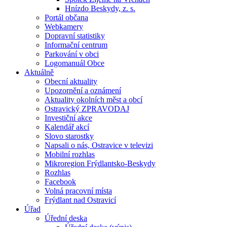
Hnízdo Beskydy, z. s.
Portál občana
Webkamery
Dopravní statistiky
Informační centrum
Parkování v obci
Logomanuál Obce
Aktuálně
Obecní aktuality
Upozornění a oznámení
Aktuality okolních měst a obcí
Ostravický ZPRAVODAJ
Investiční akce
Kalendář akcí
Slovo starostky
Napsali o nás, Ostravice v televizi
Mobilní rozhlas
Mikroregion Frýdlantsko-Beskydy
Rozhlas
Facebook
Volná pracovní místa
Frýdlant nad Ostravicí
Úřad
Úřední deska