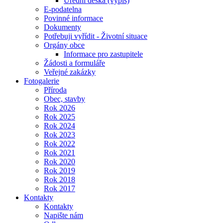
Úřední deska (výpis)
E-podatelna
Povinné informace
Dokumenty
Potřebuji vyřídit - Životní situace
Orgány obce
Informace pro zastupitele
Žádosti a formuláře
Veřejné zakázky
Fotogalerie
Příroda
Obec, stavby
Rok 2026
Rok 2025
Rok 2024
Rok 2023
Rok 2022
Rok 2021
Rok 2020
Rok 2019
Rok 2018
Rok 2017
Kontakty
Kontakty
Napište nám