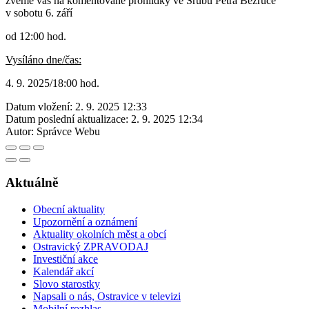
zveme vás na komentované prohlídky ve Srubu Petra Bezruče
v sobotu 6. září
od 12:00 hod.
Vysíláno dne/čas:
4. 9. 2025/18:00 hod.
Datum vložení:
2. 9. 2025 12:33
Datum poslední aktualizace:
2. 9. 2025 12:34
Autor:
Správce Webu
Aktuálně
Obecní aktuality
Upozornění a oznámení
Aktuality okolních měst a obcí
Ostravický ZPRAVODAJ
Investiční akce
Kalendář akcí
Slovo starostky
Napsali o nás, Ostravice v televizi
Mobilní rozhlas