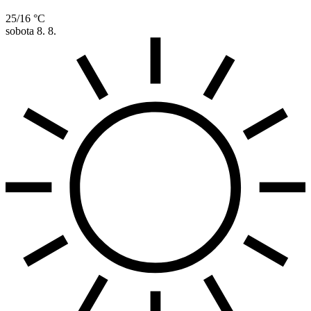
25/16 °C
sobota
8. 8.