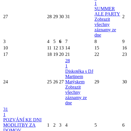
1
SUMMER
ALE PARTY
27
28
29
30
31
2
Zobrazit
všechny
záznamy ze
dne
3
4
5
6
7
8
9
10
11
12
13
14
15
16
17
18
19
20
21
22
23
28
1
Diskotéka s DJ
Martinem
24
25
26
27
Matýskem
29
30
Zobrazit
všechny
záznamy ze
dne
31
1
POZVÁNÍ KE DNI
MODLITBY ZA
1
2
3
4
5
6
DOMOV