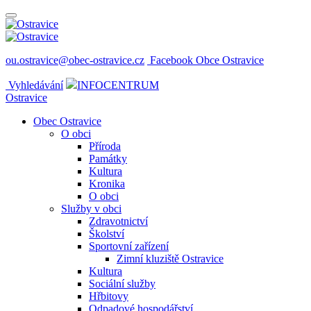
ou.ostravice@obec-ostravice.cz
Facebook Obce Ostravice
Vyhledávání
INFOCENTRUM
Ostravice
Obec Ostravice
O obci
Příroda
Památky
Kultura
Kronika
O obci
Služby v obci
Zdravotnictví
Školství
Sportovní zařízení
Zimní kluziště Ostravice
Kultura
Sociální služby
Hřbitovy
Odpadové hospodářství