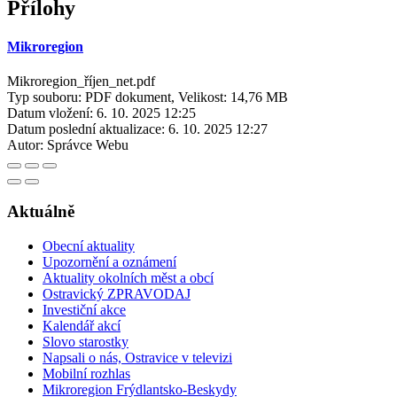
Přílohy
Mikroregion
Mikroregion_říjen_net.pdf
Typ souboru: PDF dokument, Velikost: 14,76 MB
Datum vložení:
6. 10. 2025 12:25
Datum poslední aktualizace:
6. 10. 2025 12:27
Autor:
Správce Webu
Aktuálně
Obecní aktuality
Upozornění a oznámení
Aktuality okolních měst a obcí
Ostravický ZPRAVODAJ
Investiční akce
Kalendář akcí
Slovo starostky
Napsali o nás, Ostravice v televizi
Mobilní rozhlas
Mikroregion Frýdlantsko-Beskydy