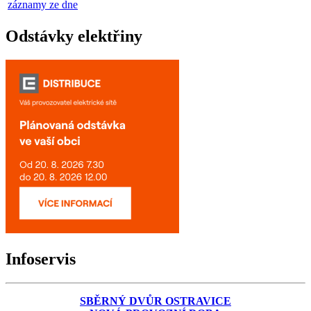
záznamy ze dne
Odstávky elektřiny
Infoservis
SBĚRNÝ DVŮR OSTRAVICE