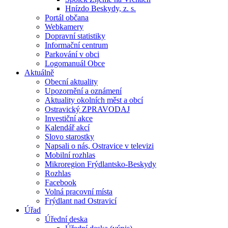
Hnízdo Beskydy, z. s.
Portál občana
Webkamery
Dopravní statistiky
Informační centrum
Parkování v obci
Logomanuál Obce
Aktuálně
Obecní aktuality
Upozornění a oznámení
Aktuality okolních měst a obcí
Ostravický ZPRAVODAJ
Investiční akce
Kalendář akcí
Slovo starostky
Napsali o nás, Ostravice v televizi
Mobilní rozhlas
Mikroregion Frýdlantsko-Beskydy
Rozhlas
Facebook
Volná pracovní místa
Frýdlant nad Ostravicí
Úřad
Úřední deska