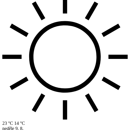
23 °C
14 °C
neděle
9. 8.