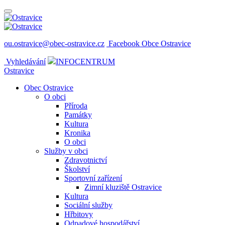
ou.ostravice@obec-ostravice.cz
Facebook Obce Ostravice
Vyhledávání
INFOCENTRUM
Ostravice
Obec Ostravice
O obci
Příroda
Památky
Kultura
Kronika
O obci
Služby v obci
Zdravotnictví
Školství
Sportovní zařízení
Zimní kluziště Ostravice
Kultura
Sociální služby
Hřbitovy
Odpadové hospodářství