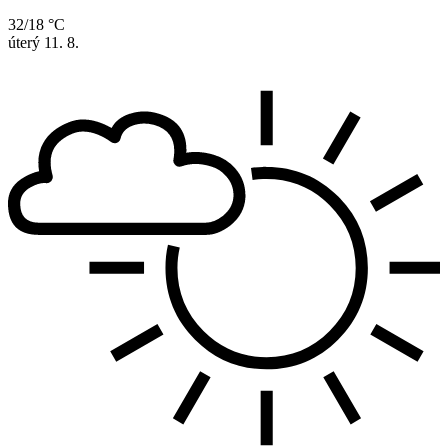
32/18 °C
úterý
11. 8.