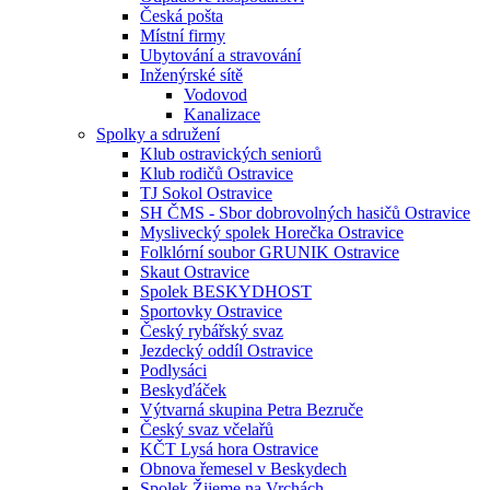
Česká pošta
Místní firmy
Ubytování a stravování
Inženýrské sítě
Vodovod
Kanalizace
Spolky a sdružení
Klub ostravických seniorů
Klub rodičů Ostravice
TJ Sokol Ostravice
SH ČMS - Sbor dobrovolných hasičů Ostravice
Myslivecký spolek Horečka Ostravice
Folklórní soubor GRUNIK Ostravice
Skaut Ostravice
Spolek BESKYDHOST
Sportovky Ostravice
Český rybářský svaz
Jezdecký oddíl Ostravice
Podlysáci
Beskyďáček
Výtvarná skupina Petra Bezruče
Český svaz včelařů
KČT Lysá hora Ostravice
Obnova řemesel v Beskydech
Spolek Žijeme na Vrchách