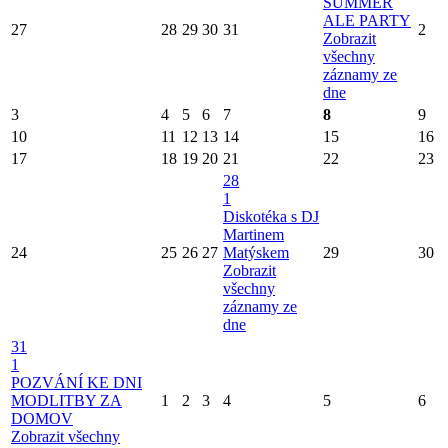
SUMMER
ALE PARTY
27
28
29
30
31
2
Zobrazit
všechny
záznamy ze
dne
3
4
5
6
7
8
9
10
11
12
13
14
15
16
17
18
19
20
21
22
23
28
1
Diskotéka s DJ
Martinem
24
25
26
27
Matýskem
29
30
Zobrazit
všechny
záznamy ze
dne
31
1
POZVÁNÍ KE DNI
MODLITBY ZA
1
2
3
4
5
6
DOMOV
Zobrazit všechny