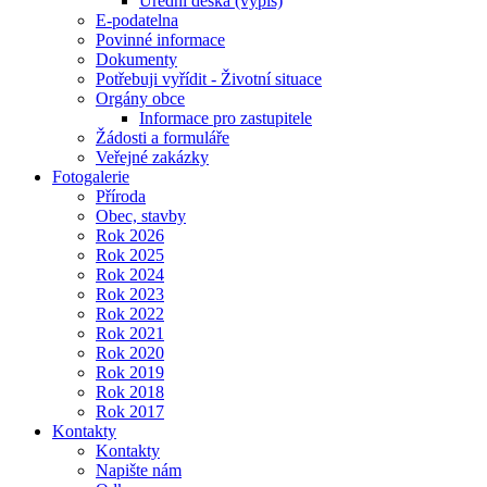
Úřední deska (výpis)
E-podatelna
Povinné informace
Dokumenty
Potřebuji vyřídit - Životní situace
Orgány obce
Informace pro zastupitele
Žádosti a formuláře
Veřejné zakázky
Fotogalerie
Příroda
Obec, stavby
Rok 2026
Rok 2025
Rok 2024
Rok 2023
Rok 2022
Rok 2021
Rok 2020
Rok 2019
Rok 2018
Rok 2017
Kontakty
Kontakty
Napište nám