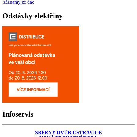
záznamy ze dne
Odstávky elektřiny
Infoservis
SBĚRNÝ DVŮR OSTRAVICE