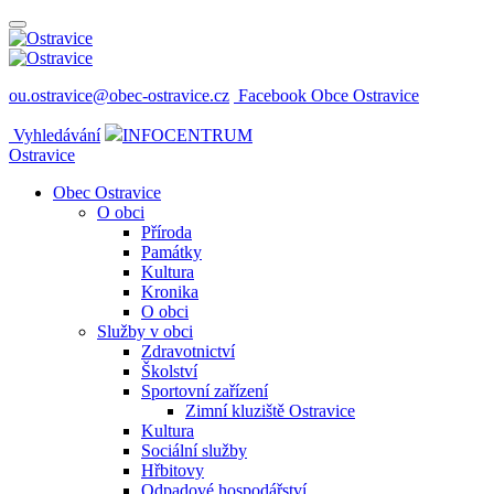
ou.ostravice@obec-ostravice.cz
Facebook Obce Ostravice
Vyhledávání
INFOCENTRUM
Ostravice
Obec Ostravice
O obci
Příroda
Památky
Kultura
Kronika
O obci
Služby v obci
Zdravotnictví
Školství
Sportovní zařízení
Zimní kluziště Ostravice
Kultura
Sociální služby
Hřbitovy
Odpadové hospodářství