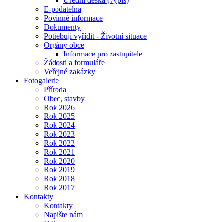
Úřední deska (výpis)
E-podatelna
Povinné informace
Dokumenty
Potřebuji vyřídit - Životní situace
Orgány obce
Informace pro zastupitele
Žádosti a formuláře
Veřejné zakázky
Fotogalerie
Příroda
Obec, stavby
Rok 2026
Rok 2025
Rok 2024
Rok 2023
Rok 2022
Rok 2021
Rok 2020
Rok 2019
Rok 2018
Rok 2017
Kontakty
Kontakty
Napište nám