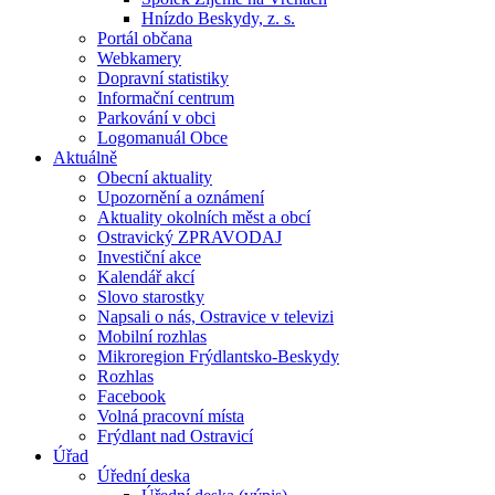
Hnízdo Beskydy, z. s.
Portál občana
Webkamery
Dopravní statistiky
Informační centrum
Parkování v obci
Logomanuál Obce
Aktuálně
Obecní aktuality
Upozornění a oznámení
Aktuality okolních měst a obcí
Ostravický ZPRAVODAJ
Investiční akce
Kalendář akcí
Slovo starostky
Napsali o nás, Ostravice v televizi
Mobilní rozhlas
Mikroregion Frýdlantsko-Beskydy
Rozhlas
Facebook
Volná pracovní místa
Frýdlant nad Ostravicí
Úřad
Úřední deska