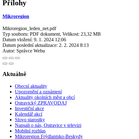
Přílohy
Mikroregion
Mikroregion_leden_net.pdf
Typ souboru: PDF dokument, Velikost: 23,32 MB
Datum vložení:
9. 1. 2024 12:06
Datum poslední aktualizace:
2. 2. 2024 8:13
Autor:
Správce Webu
Aktuálně
Obecní aktuality
Upozornění a oznámení
Aktuality okolních měst a obcí
Ostravický ZPRAVODAJ
Investiční akce
Kalendář akcí
Slovo starostky
Napsali o nás, Ostravice v televizi
Mobilní rozhlas
Mikroregion Frýdlantsko-Beskydy