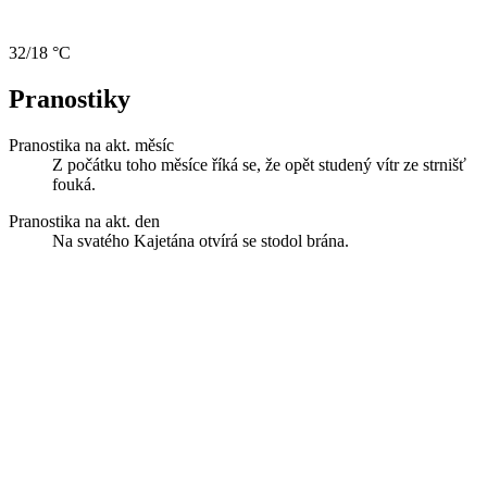
32/18 °C
Pranostiky
Pranostika na akt. měsíc
Z počátku toho měsíce říká se, že opět studený vítr ze strnišť
fouká.
Pranostika na akt. den
Na svatého Kajetána otvírá se stodol brána.