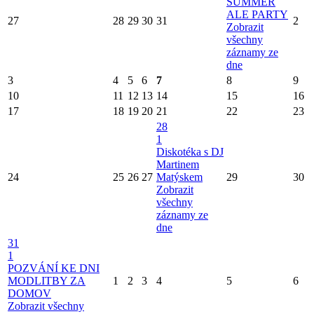
SUMMER
ALE PARTY
27
28
29
30
31
2
Zobrazit
všechny
záznamy ze
dne
3
4
5
6
7
8
9
10
11
12
13
14
15
16
17
18
19
20
21
22
23
28
1
Diskotéka s DJ
Martinem
24
25
26
27
Matýskem
29
30
Zobrazit
všechny
záznamy ze
dne
31
1
POZVÁNÍ KE DNI
MODLITBY ZA
1
2
3
4
5
6
DOMOV
Zobrazit všechny