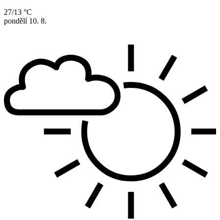
27/13 °C
pondělí
10. 8.