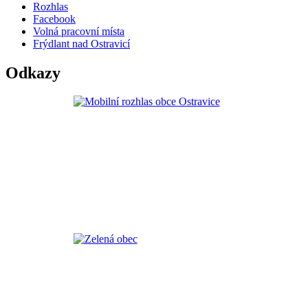
Rozhlas
Facebook
Volná pracovní místa
Frýdlant nad Ostravicí
Odkazy