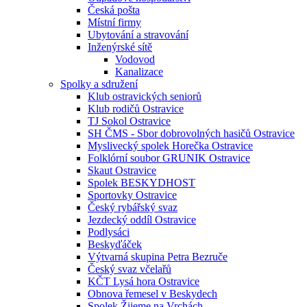
Česká pošta
Místní firmy
Ubytování a stravování
Inženýrské sítě
Vodovod
Kanalizace
Spolky a sdružení
Klub ostravických seniorů
Klub rodičů Ostravice
TJ Sokol Ostravice
SH ČMS - Sbor dobrovolných hasičů Ostravice
Myslivecký spolek Horečka Ostravice
Folklórní soubor GRUNIK Ostravice
Skaut Ostravice
Spolek BESKYDHOST
Sportovky Ostravice
Český rybářský svaz
Jezdecký oddíl Ostravice
Podlysáci
Beskyďáček
Výtvarná skupina Petra Bezruče
Český svaz včelařů
KČT Lysá hora Ostravice
Obnova řemesel v Beskydech
Spolek Žijeme na Vrchách