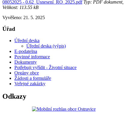
08052025 - 0.62_Usnesení_RO_2025.pdf
Typ: PDF dokument,
Velikost: 113.55 kB
Vyvěšeno: 21. 5. 2025
Úřad
Úřední deska
Úřední deska (výpis)
E-podatelna
Povinné informace
Dokumenty
Potřebuji vyřídit - Životní situace
Orgány obce
Žádosti a formuláře
Veřejné zakázky
Odkazy