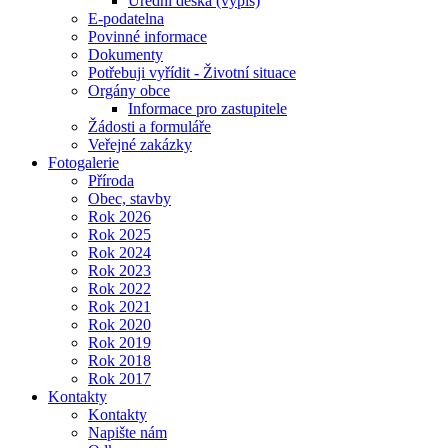
Úřední deska (výpis)
E-podatelna
Povinné informace
Dokumenty
Potřebuji vyřídit - Životní situace
Orgány obce
Informace pro zastupitele
Žádosti a formuláře
Veřejné zakázky
Fotogalerie
Příroda
Obec, stavby
Rok 2026
Rok 2025
Rok 2024
Rok 2023
Rok 2022
Rok 2021
Rok 2020
Rok 2019
Rok 2018
Rok 2017
Kontakty
Kontakty
Napište nám