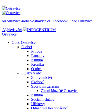
ou.ostravice@obec-ostravice.cz
Facebook Obce Ostravice
Vyhledávání
INFOCENTRUM
Ostravice
Obec Ostravice
O obci
Příroda
Památky
Kultura
Kronika
O obci
Služby v obci
Zdravotnictví
Školství
Sportovní zařízení
Zimní kluziště Ostravice
Kultura
Sociální služby
Hřbitovy
Odpadové hospodářství