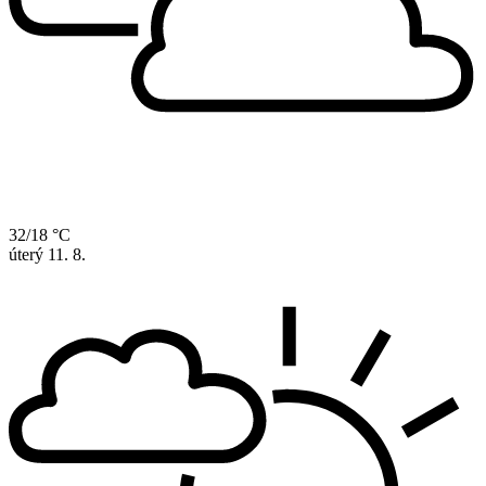
32/18 °C
úterý
11. 8.