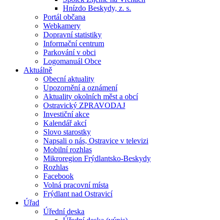
Hnízdo Beskydy, z. s.
Portál občana
Webkamery
Dopravní statistiky
Informační centrum
Parkování v obci
Logomanuál Obce
Aktuálně
Obecní aktuality
Upozornění a oznámení
Aktuality okolních měst a obcí
Ostravický ZPRAVODAJ
Investiční akce
Kalendář akcí
Slovo starostky
Napsali o nás, Ostravice v televizi
Mobilní rozhlas
Mikroregion Frýdlantsko-Beskydy
Rozhlas
Facebook
Volná pracovní místa
Frýdlant nad Ostravicí
Úřad
Úřední deska