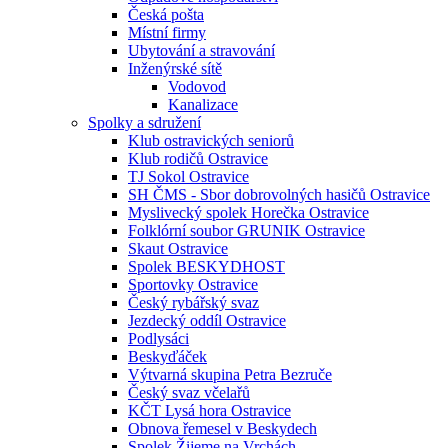
Česká pošta
Místní firmy
Ubytování a stravování
Inženýrské sítě
Vodovod
Kanalizace
Spolky a sdružení
Klub ostravických seniorů
Klub rodičů Ostravice
TJ Sokol Ostravice
SH ČMS - Sbor dobrovolných hasičů Ostravice
Myslivecký spolek Horečka Ostravice
Folklórní soubor GRUNIK Ostravice
Skaut Ostravice
Spolek BESKYDHOST
Sportovky Ostravice
Český rybářský svaz
Jezdecký oddíl Ostravice
Podlysáci
Beskyďáček
Výtvarná skupina Petra Bezruče
Český svaz včelařů
KČT Lysá hora Ostravice
Obnova řemesel v Beskydech
Spolek Žijeme na Vrchách