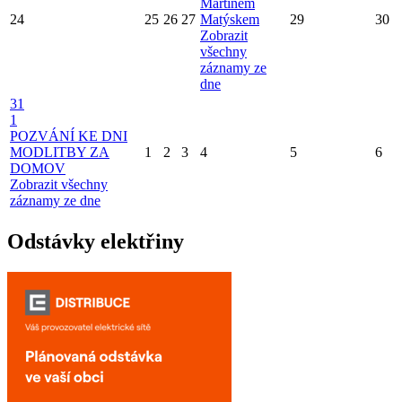
Martinem
24
25
26
27
Matýskem
29
30
Zobrazit
všechny
záznamy ze
dne
31
1
POZVÁNÍ KE DNI
MODLITBY ZA
1
2
3
4
5
6
DOMOV
Zobrazit všechny
záznamy ze dne
Odstávky elektřiny