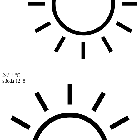
24/14 °C
středa
12. 8.