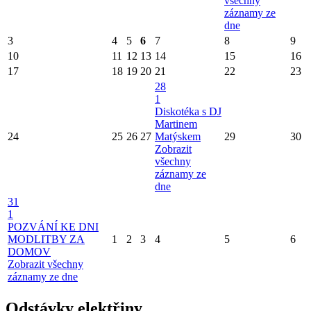
všechny
záznamy ze
dne
3
4
5
6
7
8
9
10
11
12
13
14
15
16
17
18
19
20
21
22
23
28
1
Diskotéka s DJ
Martinem
24
25
26
27
Matýskem
29
30
Zobrazit
všechny
záznamy ze
dne
31
1
POZVÁNÍ KE DNI
MODLITBY ZA
1
2
3
4
5
6
DOMOV
Zobrazit všechny
záznamy ze dne
Odstávky elektřiny