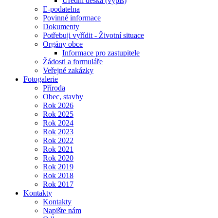
Úřední deska (výpis)
E-podatelna
Povinné informace
Dokumenty
Potřebuji vyřídit - Životní situace
Orgány obce
Informace pro zastupitele
Žádosti a formuláře
Veřejné zakázky
Fotogalerie
Příroda
Obec, stavby
Rok 2026
Rok 2025
Rok 2024
Rok 2023
Rok 2022
Rok 2021
Rok 2020
Rok 2019
Rok 2018
Rok 2017
Kontakty
Kontakty
Napište nám