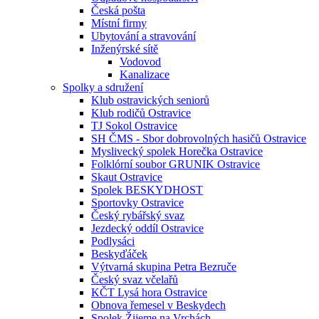
Česká pošta
Místní firmy
Ubytování a stravování
Inženýrské sítě
Vodovod
Kanalizace
Spolky a sdružení
Klub ostravických seniorů
Klub rodičů Ostravice
TJ Sokol Ostravice
SH ČMS - Sbor dobrovolných hasičů Ostravice
Myslivecký spolek Horečka Ostravice
Folklórní soubor GRUNIK Ostravice
Skaut Ostravice
Spolek BESKYDHOST
Sportovky Ostravice
Český rybářský svaz
Jezdecký oddíl Ostravice
Podlysáci
Beskyďáček
Výtvarná skupina Petra Bezruče
Český svaz včelařů
KČT Lysá hora Ostravice
Obnova řemesel v Beskydech
Spolek Žijeme na Vrchách