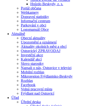
Hnízdo Beskydy, z. s.
Portál občana
Webkamery
Dopravní statistiky
Informační centrum
Parkování v obci
Logomanuál Obce
Aktuálně
Obecní aktuality
Upozornění a oznámení
Aktuality okolních měst a obcí
Ostravický ZPRAVODAJ
Investiční akce
Kalendář akcí
Slovo starostky
Napsali o nás, Ostravice v televizi
Mobilní rozhlas
Mikroregion Frýdlantsko-Beskydy
Rozhlas
Facebook
Volná pracovní místa
Frýdlant nad Ostravicí
Úřad
Úřední deska