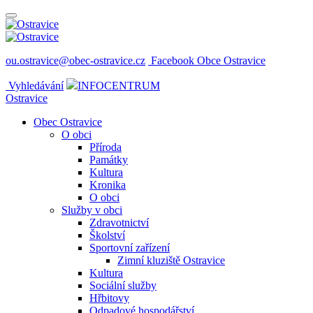
ou.ostravice@obec-ostravice.cz
Facebook Obce Ostravice
Vyhledávání
INFOCENTRUM
Ostravice
Obec Ostravice
O obci
Příroda
Památky
Kultura
Kronika
O obci
Služby v obci
Zdravotnictví
Školství
Sportovní zařízení
Zimní kluziště Ostravice
Kultura
Sociální služby
Hřbitovy
Odpadové hospodářství