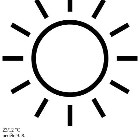
23/12 °C
neděle
9. 8.