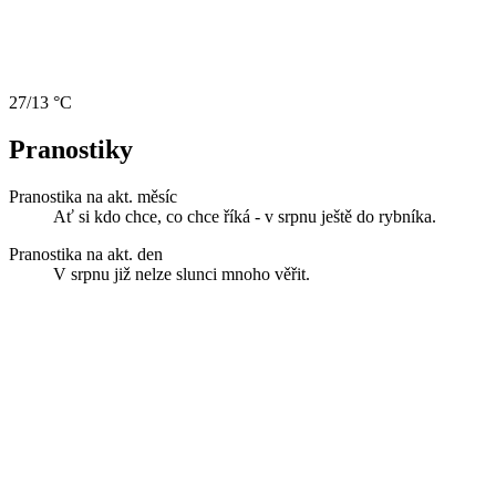
27/13 °C
Pranostiky
Pranostika na akt. měsíc
Ať si kdo chce, co chce říká - v srpnu ještě do rybníka.
Pranostika na akt. den
V srpnu již nelze slunci mnoho věřit.