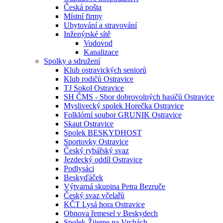
Česká pošta
Místní firmy
Ubytování a stravování
Inženýrské sítě
Vodovod
Kanalizace
Spolky a sdružení
Klub ostravických seniorů
Klub rodičů Ostravice
TJ Sokol Ostravice
SH ČMS - Sbor dobrovolných hasičů Ostravice
Myslivecký spolek Horečka Ostravice
Folklórní soubor GRUNIK Ostravice
Skaut Ostravice
Spolek BESKYDHOST
Sportovky Ostravice
Český rybářský svaz
Jezdecký oddíl Ostravice
Podlysáci
Beskyďáček
Výtvarná skupina Petra Bezruče
Český svaz včelařů
KČT Lysá hora Ostravice
Obnova řemesel v Beskydech
Spolek Žijeme na Vrchách