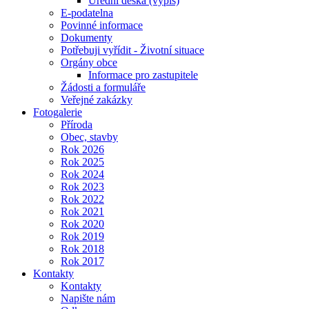
Úřední deska (výpis)
E-podatelna
Povinné informace
Dokumenty
Potřebuji vyřídit - Životní situace
Orgány obce
Informace pro zastupitele
Žádosti a formuláře
Veřejné zakázky
Fotogalerie
Příroda
Obec, stavby
Rok 2026
Rok 2025
Rok 2024
Rok 2023
Rok 2022
Rok 2021
Rok 2020
Rok 2019
Rok 2018
Rok 2017
Kontakty
Kontakty
Napište nám