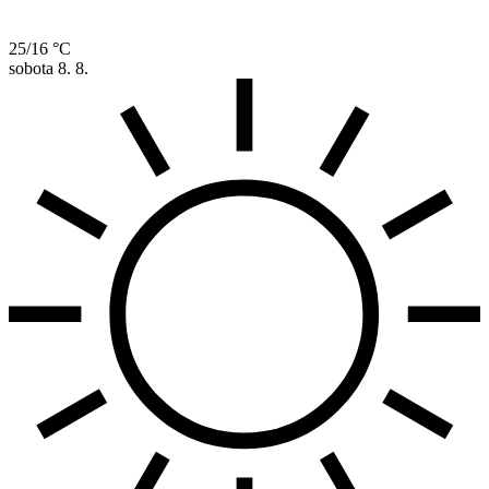
25/16 °C
sobota
8. 8.