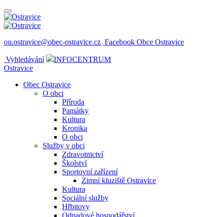
ou.ostravice@obec-ostravice.cz
Facebook Obce Ostravice
Vyhledávání
INFOCENTRUM
Ostravice
Obec Ostravice
O obci
Příroda
Památky
Kultura
Kronika
O obci
Služby v obci
Zdravotnictví
Školství
Sportovní zařízení
Zimní kluziště Ostravice
Kultura
Sociální služby
Hřbitovy
Odpadové hospodářství