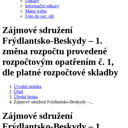
Odkazy
Informační odkazy
Mapa webu
Foto do soc. sítí
Zájmové sdružení
Frýdlantsko-Beskydy – 1.
změna rozpočtu provedené
rozpočtovým opatřením č. 1,
dle platné rozpočtové skladby
Úvodní stránka
Úřad
Úřední deska
Zájmové sdružení Frýdlantsko-Beskydy –...
Zájmové sdružení
Frýdlantsko-Beskydy – 1.