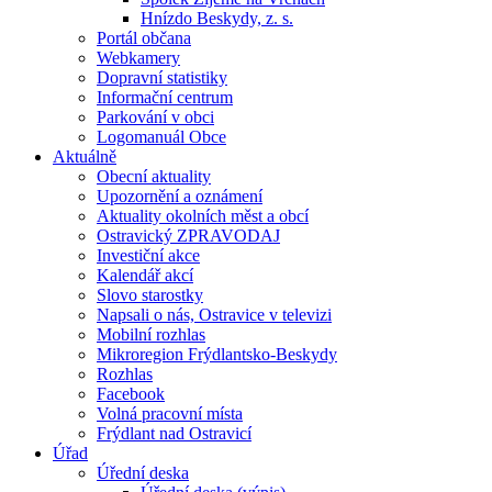
Hnízdo Beskydy, z. s.
Portál občana
Webkamery
Dopravní statistiky
Informační centrum
Parkování v obci
Logomanuál Obce
Aktuálně
Obecní aktuality
Upozornění a oznámení
Aktuality okolních měst a obcí
Ostravický ZPRAVODAJ
Investiční akce
Kalendář akcí
Slovo starostky
Napsali o nás, Ostravice v televizi
Mobilní rozhlas
Mikroregion Frýdlantsko-Beskydy
Rozhlas
Facebook
Volná pracovní místa
Frýdlant nad Ostravicí
Úřad
Úřední deska