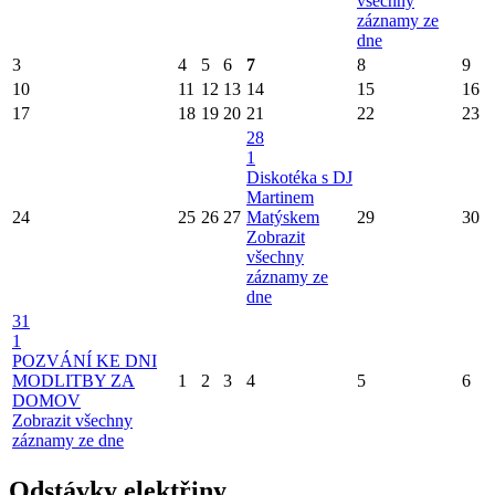
všechny
záznamy ze
dne
3
4
5
6
7
8
9
10
11
12
13
14
15
16
17
18
19
20
21
22
23
28
1
Diskotéka s DJ
Martinem
24
25
26
27
Matýskem
29
30
Zobrazit
všechny
záznamy ze
dne
31
1
POZVÁNÍ KE DNI
MODLITBY ZA
1
2
3
4
5
6
DOMOV
Zobrazit všechny
záznamy ze dne
Odstávky elektřiny