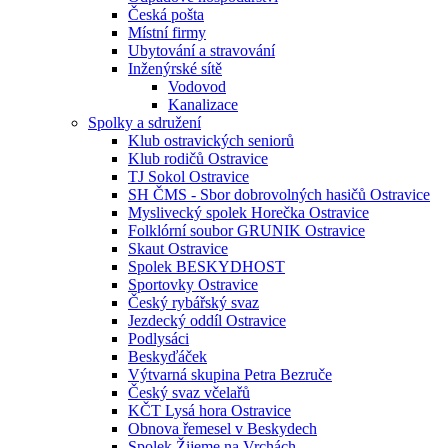
Česká pošta
Místní firmy
Ubytování a stravování
Inženýrské sítě
Vodovod
Kanalizace
Spolky a sdružení
Klub ostravických seniorů
Klub rodičů Ostravice
TJ Sokol Ostravice
SH ČMS - Sbor dobrovolných hasičů Ostravice
Myslivecký spolek Horečka Ostravice
Folklórní soubor GRUNIK Ostravice
Skaut Ostravice
Spolek BESKYDHOST
Sportovky Ostravice
Český rybářský svaz
Jezdecký oddíl Ostravice
Podlysáci
Beskyďáček
Výtvarná skupina Petra Bezruče
Český svaz včelařů
KČT Lysá hora Ostravice
Obnova řemesel v Beskydech
Spolek Žijeme na Vrchách