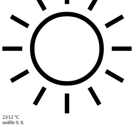
23/12 °C
neděle
9. 8.