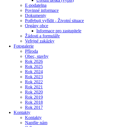
Úřední deska (výpis)
E-podatelna
Povinné informace
Dokumenty
Potřebuji vyřídit - Životní situace
Orgány obce
Informace pro zastupitele
Žádosti a formuláře
Veřejné zakázky
Fotogalerie
Příroda
Obec, stavby
Rok 2026
Rok 2025
Rok 2024
Rok 2023
Rok 2022
Rok 2021
Rok 2020
Rok 2019
Rok 2018
Rok 2017
Kontakty
Kontakty
Napište nám