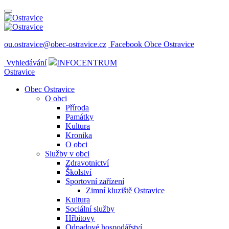
ou.ostravice@obec-ostravice.cz
Facebook Obce Ostravice
Vyhledávání
INFOCENTRUM
Ostravice
Obec Ostravice
O obci
Příroda
Památky
Kultura
Kronika
O obci
Služby v obci
Zdravotnictví
Školství
Sportovní zařízení
Zimní kluziště Ostravice
Kultura
Sociální služby
Hřbitovy
Odpadové hospodářství