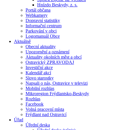
Hnízdo Beskydy, z. s.
Portál občana
Webkamery
Dopravní statistiky
Informační centrum
Parkování v obci
Logomanuál Obce
Aktuálně
Obecní aktuality
Upozornění a oznámení
Aktuality okolních měst a obcí
Ostravický ZPRAVODAJ
Investiční akce
Kalendář akcí
Slovo starostky
Napsali o nás, Ostravice v televizi
Mobilní rozhlas
Mikroregion Frýdlantsko-Beskydy
Rozhlas
Facebook
Volná pracovní místa
Frýdlant nad Ostravicí
Úřad
Úřední deska