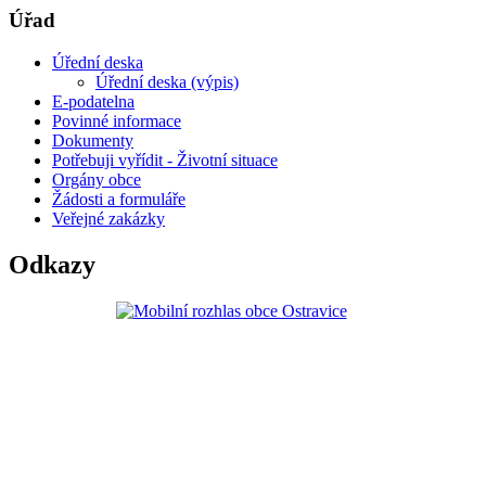
Úřad
Úřední deska
Úřední deska (výpis)
E-podatelna
Povinné informace
Dokumenty
Potřebuji vyřídit - Životní situace
Orgány obce
Žádosti a formuláře
Veřejné zakázky
Odkazy