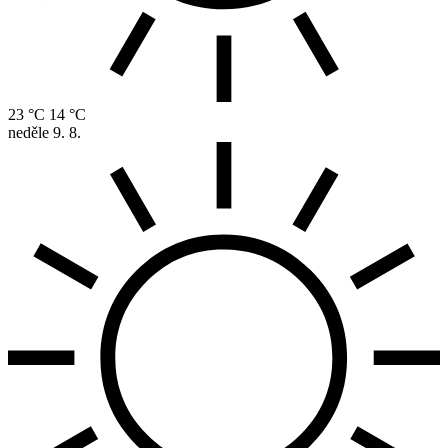
23 °C
14 °C
neděle
9. 8.