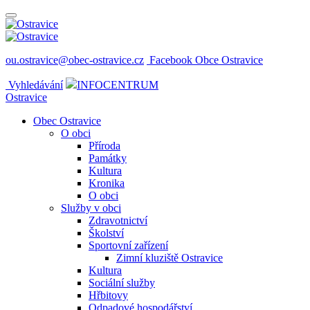
ou.ostravice@obec-ostravice.cz
Facebook Obce Ostravice
Vyhledávání
INFOCENTRUM
Ostravice
Obec Ostravice
O obci
Příroda
Památky
Kultura
Kronika
O obci
Služby v obci
Zdravotnictví
Školství
Sportovní zařízení
Zimní kluziště Ostravice
Kultura
Sociální služby
Hřbitovy
Odpadové hospodářství