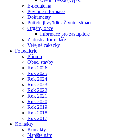
Úřední deska (výpis)
E-podatelna
Povinné informace
Dokumenty
Potřebuji vyřídit - Životní situace
Orgány obce
Informace pro zastupitele
Žádosti a formuláře
Veřejné zakázky
Fotogalerie
Příroda
Obec, stavby
Rok 2026
Rok 2025
Rok 2024
Rok 2023
Rok 2022
Rok 2021
Rok 2020
Rok 2019
Rok 2018
Rok 2017
Kontakty
Kontakty
Napište nám