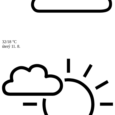
32/18 °C
úterý
11. 8.