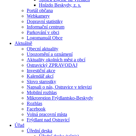
Hnízdo Beskydy, z. s.
Portál občana
Webkamery
Dopravní statistiky
Informační centrum
Parkování v obci
Logomanuál Obce
Aktuálně
Obecní aktuality
Upozornění a oznámení
Aktuality okolních měst a obcí
Ostravický ZPRAVODAJ
Investiční akce
Kalendář akcí
Slovo starostky
Napsali o nás, Ostravice v televizi
Mobilní rozhlas
Mikroregion Frýdlantsko-Beskydy
Rozhlas
Facebook
Volná pracovní místa
Frýdlant nad Ostravicí
Úřad
Úřední deska