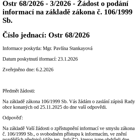
Ostr 68/2026 - 3/2026 - Žádost o podání
informací na základě zákona č. 106/1999
Sb.
Číslo jednací:
Ostr 68/2026
Informace poskytla: Mgr. Pavlína Stankayová
Datum poskytnutí iformací: 23.1.2026
Zveřejněno dne: 6.2.2026
Předmět žádosti:
Na základě zákona 106/1999 Sb. Vás žádám o zaslání zápisů Rady
obce konaných od 25.11.2025 do dne vaší odpovědi.
Odpověď:
Na základě Vaší žádosti o zpřístupnění informací ve smyslu zákona
č. 106/1999 Sb., o svobodném přístupu k informacím, ve znění
pozdějších předpisů (dále jen „InfoZ“), kterou jsme obdrželi dne