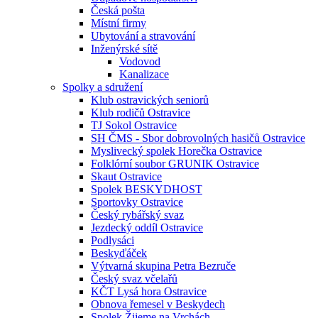
Česká pošta
Místní firmy
Ubytování a stravování
Inženýrské sítě
Vodovod
Kanalizace
Spolky a sdružení
Klub ostravických seniorů
Klub rodičů Ostravice
TJ Sokol Ostravice
SH ČMS - Sbor dobrovolných hasičů Ostravice
Myslivecký spolek Horečka Ostravice
Folklórní soubor GRUNIK Ostravice
Skaut Ostravice
Spolek BESKYDHOST
Sportovky Ostravice
Český rybářský svaz
Jezdecký oddíl Ostravice
Podlysáci
Beskyďáček
Výtvarná skupina Petra Bezruče
Český svaz včelařů
KČT Lysá hora Ostravice
Obnova řemesel v Beskydech
Spolek Žijeme na Vrchách