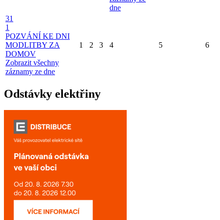
dne
31
1
POZVÁNÍ KE DNI
MODLITBY ZA
1
2
3
4
5
6
DOMOV
Zobrazit všechny
záznamy ze dne
Odstávky elektřiny