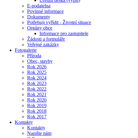
Úřední deska (výpis)
E-podatelna
Povinné informace
Dokumenty
Potřebuji vyřídit - Životní situace
Orgány obce
Informace pro zastupitele
Žádosti a formuláře
Veřejné zakázky
Fotogalerie
Příroda
Obec, stavby
Rok 2026
Rok 2025
Rok 2024
Rok 2023
Rok 2022
Rok 2021
Rok 2020
Rok 2019
Rok 2018
Rok 2017
Kontakty
Kontakty
Napište nám