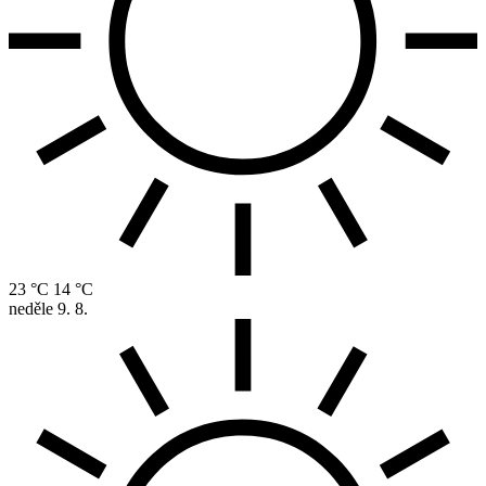
23 °C
14 °C
neděle
9. 8.