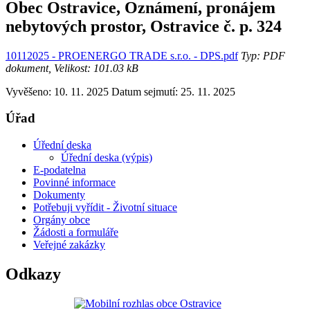
Obec Ostravice, Oznámení, pronájem
nebytových prostor, Ostravice č. p. 324
10112025 - PROENERGO TRADE s.r.o. - DPS.pdf
Typ: PDF
dokument, Velikost: 101.03 kB
Vyvěšeno: 10. 11. 2025
Datum sejmutí: 25. 11. 2025
Úřad
Úřední deska
Úřední deska (výpis)
E-podatelna
Povinné informace
Dokumenty
Potřebuji vyřídit - Životní situace
Orgány obce
Žádosti a formuláře
Veřejné zakázky
Odkazy