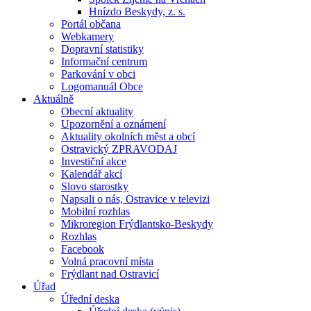
Hnízdo Beskydy, z. s.
Portál občana
Webkamery
Dopravní statistiky
Informační centrum
Parkování v obci
Logomanuál Obce
Aktuálně
Obecní aktuality
Upozornění a oznámení
Aktuality okolních měst a obcí
Ostravický ZPRAVODAJ
Investiční akce
Kalendář akcí
Slovo starostky
Napsali o nás, Ostravice v televizi
Mobilní rozhlas
Mikroregion Frýdlantsko-Beskydy
Rozhlas
Facebook
Volná pracovní místa
Frýdlant nad Ostravicí
Úřad
Úřední deska