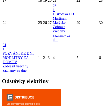
17
18
19
20
21
22
23
28
1
Diskotéka s DJ
Martinem
24
25
26
27
Matýskem
29
30
Zobrazit
všechny
záznamy ze
dne
31
1
POZVÁNÍ KE DNI
MODLITBY ZA
1
2
3
4
5
6
DOMOV
Zobrazit všechny
záznamy ze dne
Odstávky elektřiny