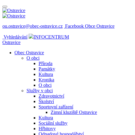
ou.ostravice@obec-ostravice.cz
Facebook Obce Ostravice
Vyhledávání
INFOCENTRUM
Ostravice
Obec Ostravice
O obci
Příroda
Památky
Kultura
Kronika
O obci
Služby v obci
Zdravotnictví
Školství
Sportovní zařízení
Zimní kluziště Ostravice
Kultura
Sociální služby
Hřbitovy
Odpadové hospodářství