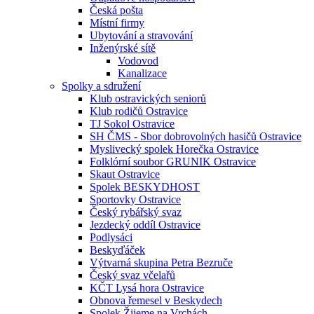
Česká pošta
Místní firmy
Ubytování a stravování
Inženýrské sítě
Vodovod
Kanalizace
Spolky a sdružení
Klub ostravických seniorů
Klub rodičů Ostravice
TJ Sokol Ostravice
SH ČMS - Sbor dobrovolných hasičů Ostravice
Myslivecký spolek Horečka Ostravice
Folklórní soubor GRUNIK Ostravice
Skaut Ostravice
Spolek BESKYDHOST
Sportovky Ostravice
Český rybářský svaz
Jezdecký oddíl Ostravice
Podlysáci
Beskyďáček
Výtvarná skupina Petra Bezruče
Český svaz včelařů
KČT Lysá hora Ostravice
Obnova řemesel v Beskydech
Spolek Žijeme na Vrchách