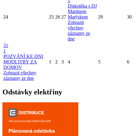
1
Diskotéka s DJ
Martinem
24
25
26
27
Matýskem
29
30
Zobrazit
všechny
záznamy ze
dne
31
1
POZVÁNÍ KE DNI
MODLITBY ZA
1
2
3
4
5
6
DOMOV
Zobrazit všechny
záznamy ze dne
Odstávky elektřiny