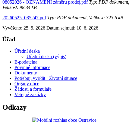
08052026 - OZNÁMENÍ záměru prodej.pdf
Typ: PDF dokument,
Velikost: 98.34 kB
20260525_085247.pdf
Typ: PDF dokument, Velikost: 323.6 kB
Vyvěšeno: 25. 5. 2026
Datum sejmutí: 10. 6. 2026
Úřad
Úřední deska
Úřední deska (výpis)
E-podatelna
Povinné informace
Dokumenty
Potřebuji vyřídit - Životní situace
Orgány obce
Žádosti a formuláře
Veřejné zakázky
Odkazy