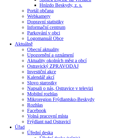
Hnízdo Beskydy, z. s.
Portál občana
Webkamery
Dopravní statistiky
Informační centrum
Parkování v obci
Logomanuál Obce
Aktuálně
Obecní aktuality
Upozornění a oznámení
Aktuality okolních měst a obcí
Ostravický ZPRAVODAJ
Investiční akce
Kalendář akcí
Slovo starostky
Napsali o nás, Ostravice v televizi
Mobilní rozhlas
Mikroregion Frýdlantsko-Beskydy
Rozhlas
Facebook
Volná pracovní místa
Frýdlant nad Ostravicí
Úřad
Úřední deska