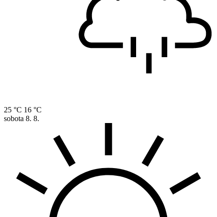
25 °C
16 °C
sobota
8. 8.