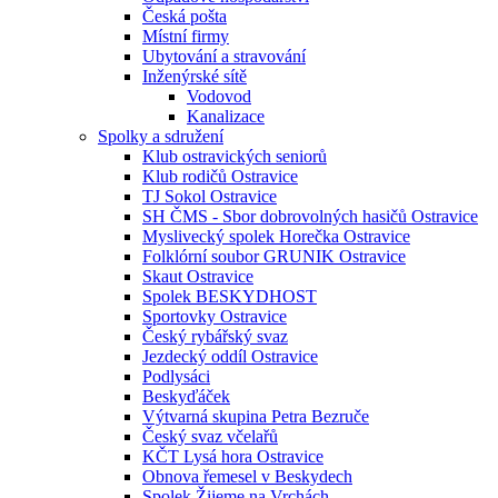
Česká pošta
Místní firmy
Ubytování a stravování
Inženýrské sítě
Vodovod
Kanalizace
Spolky a sdružení
Klub ostravických seniorů
Klub rodičů Ostravice
TJ Sokol Ostravice
SH ČMS - Sbor dobrovolných hasičů Ostravice
Myslivecký spolek Horečka Ostravice
Folklórní soubor GRUNIK Ostravice
Skaut Ostravice
Spolek BESKYDHOST
Sportovky Ostravice
Český rybářský svaz
Jezdecký oddíl Ostravice
Podlysáci
Beskyďáček
Výtvarná skupina Petra Bezruče
Český svaz včelařů
KČT Lysá hora Ostravice
Obnova řemesel v Beskydech
Spolek Žijeme na Vrchách