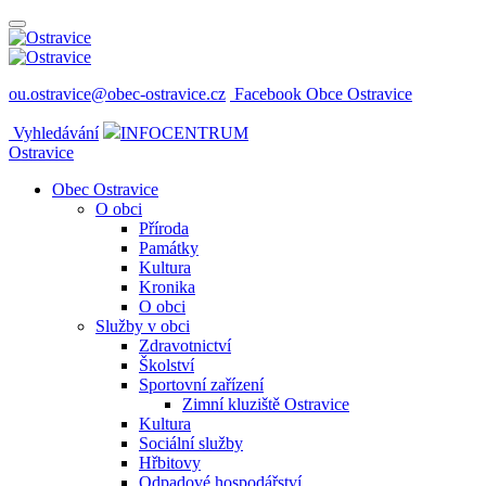
ou.ostravice@obec-ostravice.cz
Facebook Obce Ostravice
Vyhledávání
INFOCENTRUM
Ostravice
Obec Ostravice
O obci
Příroda
Památky
Kultura
Kronika
O obci
Služby v obci
Zdravotnictví
Školství
Sportovní zařízení
Zimní kluziště Ostravice
Kultura
Sociální služby
Hřbitovy
Odpadové hospodářství