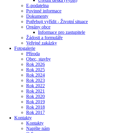
Úřední deska (výpis)
E-podatelna
Povinné informace
Dokumenty
Potřebuji vyřídit - Životní situace
Orgány obce
Informace pro zastupitele
Žádosti a formuláře
Veřejné zakázky
Fotogalerie
Příroda
Obec, stavby
Rok 2026
Rok 2025
Rok 2024
Rok 2023
Rok 2022
Rok 2021
Rok 2020
Rok 2019
Rok 2018
Rok 2017
Kontakty
Kontakty
Napište nám