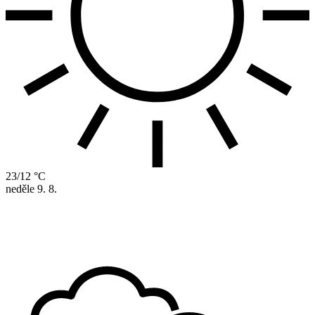
23/12 °C
neděle
9. 8.