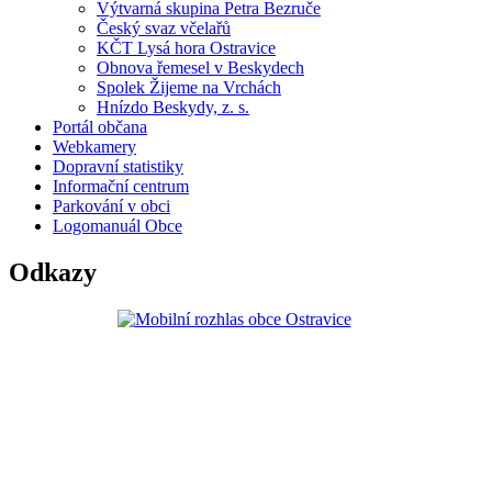
Výtvarná skupina Petra Bezruče
Český svaz včelařů
KČT Lysá hora Ostravice
Obnova řemesel v Beskydech
Spolek Žijeme na Vrchách
Hnízdo Beskydy, z. s.
Portál občana
Webkamery
Dopravní statistiky
Informační centrum
Parkování v obci
Logomanuál Obce
Odkazy