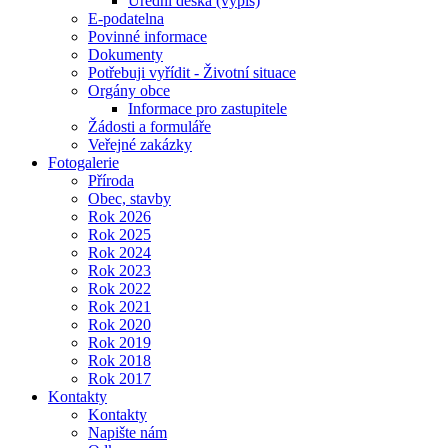
Úřední deska (výpis)
E-podatelna
Povinné informace
Dokumenty
Potřebuji vyřídit - Životní situace
Orgány obce
Informace pro zastupitele
Žádosti a formuláře
Veřejné zakázky
Fotogalerie
Příroda
Obec, stavby
Rok 2026
Rok 2025
Rok 2024
Rok 2023
Rok 2022
Rok 2021
Rok 2020
Rok 2019
Rok 2018
Rok 2017
Kontakty
Kontakty
Napište nám