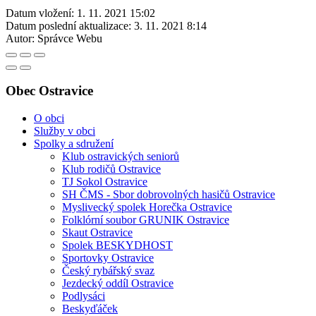
Datum vložení:
1. 11. 2021 15:02
Datum poslední aktualizace:
3. 11. 2021 8:14
Autor:
Správce Webu
Obec Ostravice
O obci
Služby v obci
Spolky a sdružení
Klub ostravických seniorů
Klub rodičů Ostravice
TJ Sokol Ostravice
SH ČMS - Sbor dobrovolných hasičů Ostravice
Myslivecký spolek Horečka Ostravice
Folklórní soubor GRUNIK Ostravice
Skaut Ostravice
Spolek BESKYDHOST
Sportovky Ostravice
Český rybářský svaz
Jezdecký oddíl Ostravice
Podlysáci
Beskyďáček