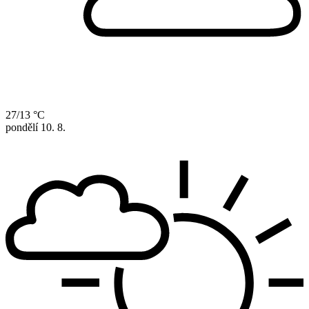
27/13 °C
pondělí
10. 8.