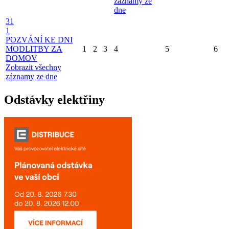
záznamy ze
dne
31
1
POZVÁNÍ KE DNI
MODLITBY ZA
1
2
3
4
5
6
DOMOV
Zobrazit všechny
záznamy ze dne
Odstávky elektřiny