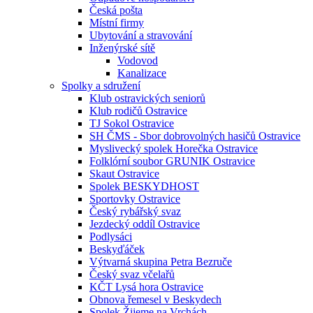
Česká pošta
Místní firmy
Ubytování a stravování
Inženýrské sítě
Vodovod
Kanalizace
Spolky a sdružení
Klub ostravických seniorů
Klub rodičů Ostravice
TJ Sokol Ostravice
SH ČMS - Sbor dobrovolných hasičů Ostravice
Myslivecký spolek Horečka Ostravice
Folklórní soubor GRUNIK Ostravice
Skaut Ostravice
Spolek BESKYDHOST
Sportovky Ostravice
Český rybářský svaz
Jezdecký oddíl Ostravice
Podlysáci
Beskyďáček
Výtvarná skupina Petra Bezruče
Český svaz včelařů
KČT Lysá hora Ostravice
Obnova řemesel v Beskydech
Spolek Žijeme na Vrchách