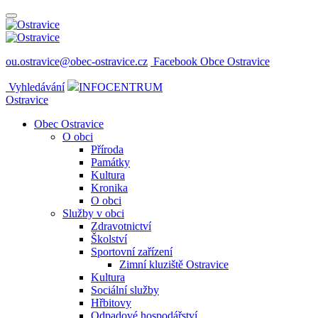
ou.ostravice@obec-ostravice.cz
Facebook Obce Ostravice
Vyhledávání
INFOCENTRUM
Ostravice
Obec Ostravice
O obci
Příroda
Památky
Kultura
Kronika
O obci
Služby v obci
Zdravotnictví
Školství
Sportovní zařízení
Zimní kluziště Ostravice
Kultura
Sociální služby
Hřbitovy
Odpadové hospodářství