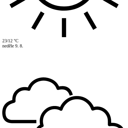
23/12 °C
neděle
9. 8.