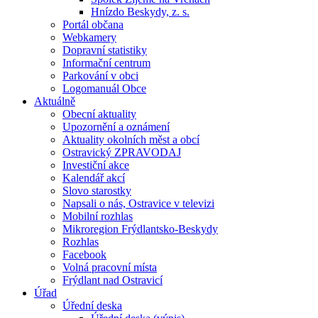
Hnízdo Beskydy, z. s.
Portál občana
Webkamery
Dopravní statistiky
Informační centrum
Parkování v obci
Logomanuál Obce
Aktuálně
Obecní aktuality
Upozornění a oznámení
Aktuality okolních měst a obcí
Ostravický ZPRAVODAJ
Investiční akce
Kalendář akcí
Slovo starostky
Napsali o nás, Ostravice v televizi
Mobilní rozhlas
Mikroregion Frýdlantsko-Beskydy
Rozhlas
Facebook
Volná pracovní místa
Frýdlant nad Ostravicí
Úřad
Úřední deska