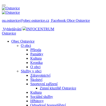
ou.ostravice@obec-ostravice.cz
Facebook Obce Ostravice
Vyhledávání
INFOCENTRUM
Ostravice
Obec Ostravice
O obci
Příroda
Památky
Kultura
Kronika
O obci
Služby v obci
Zdravotnictví
Školství
Sportovní zařízení
Zimní kluziště Ostravice
Kultura
Sociální služby
Hřbitovy
Odpadové hospodářství