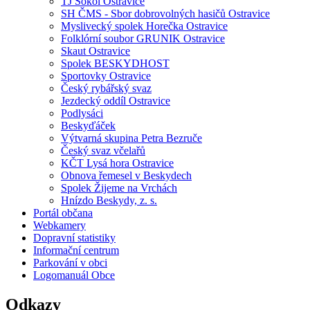
TJ Sokol Ostravice
SH ČMS - Sbor dobrovolných hasičů Ostravice
Myslivecký spolek Horečka Ostravice
Folklórní soubor GRUNIK Ostravice
Skaut Ostravice
Spolek BESKYDHOST
Sportovky Ostravice
Český rybářský svaz
Jezdecký oddíl Ostravice
Podlysáci
Beskyďáček
Výtvarná skupina Petra Bezruče
Český svaz včelařů
KČT Lysá hora Ostravice
Obnova řemesel v Beskydech
Spolek Žijeme na Vrchách
Hnízdo Beskydy, z. s.
Portál občana
Webkamery
Dopravní statistiky
Informační centrum
Parkování v obci
Logomanuál Obce
Odkazy