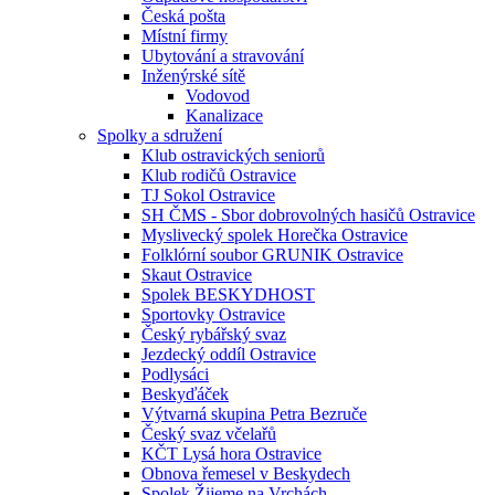
Česká pošta
Místní firmy
Ubytování a stravování
Inženýrské sítě
Vodovod
Kanalizace
Spolky a sdružení
Klub ostravických seniorů
Klub rodičů Ostravice
TJ Sokol Ostravice
SH ČMS - Sbor dobrovolných hasičů Ostravice
Myslivecký spolek Horečka Ostravice
Folklórní soubor GRUNIK Ostravice
Skaut Ostravice
Spolek BESKYDHOST
Sportovky Ostravice
Český rybářský svaz
Jezdecký oddíl Ostravice
Podlysáci
Beskyďáček
Výtvarná skupina Petra Bezruče
Český svaz včelařů
KČT Lysá hora Ostravice
Obnova řemesel v Beskydech
Spolek Žijeme na Vrchách