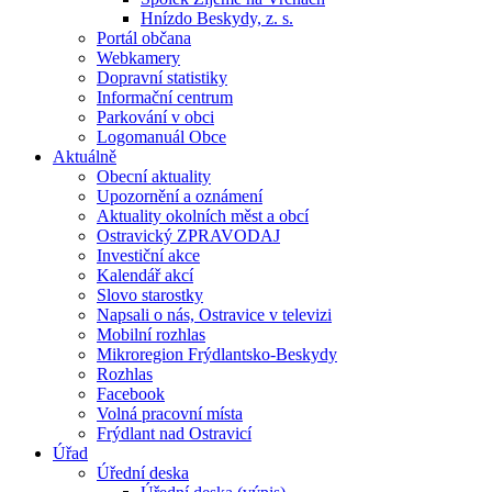
Hnízdo Beskydy, z. s.
Portál občana
Webkamery
Dopravní statistiky
Informační centrum
Parkování v obci
Logomanuál Obce
Aktuálně
Obecní aktuality
Upozornění a oznámení
Aktuality okolních měst a obcí
Ostravický ZPRAVODAJ
Investiční akce
Kalendář akcí
Slovo starostky
Napsali o nás, Ostravice v televizi
Mobilní rozhlas
Mikroregion Frýdlantsko-Beskydy
Rozhlas
Facebook
Volná pracovní místa
Frýdlant nad Ostravicí
Úřad
Úřední deska