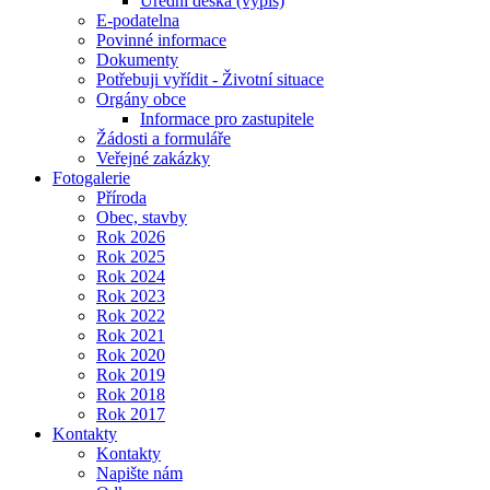
Úřední deska (výpis)
E-podatelna
Povinné informace
Dokumenty
Potřebuji vyřídit - Životní situace
Orgány obce
Informace pro zastupitele
Žádosti a formuláře
Veřejné zakázky
Fotogalerie
Příroda
Obec, stavby
Rok 2026
Rok 2025
Rok 2024
Rok 2023
Rok 2022
Rok 2021
Rok 2020
Rok 2019
Rok 2018
Rok 2017
Kontakty
Kontakty
Napište nám