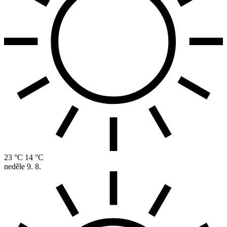
23 °C
14 °C
neděle
9. 8.