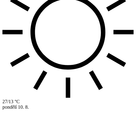
27/13 °C
pondělí
10. 8.