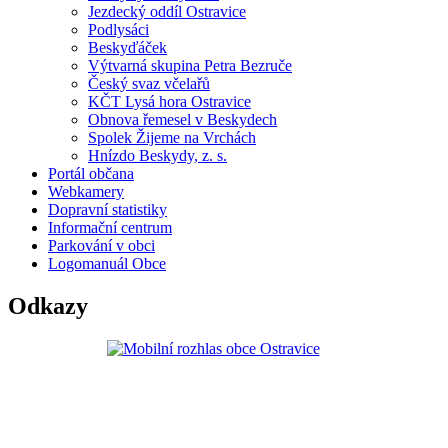
Jezdecký oddíl Ostravice
Podlysáci
Beskyďáček
Výtvarná skupina Petra Bezruče
Český svaz včelařů
KČT Lysá hora Ostravice
Obnova řemesel v Beskydech
Spolek Žijeme na Vrchách
Hnízdo Beskydy, z. s.
Portál občana
Webkamery
Dopravní statistiky
Informační centrum
Parkování v obci
Logomanuál Obce
Odkazy