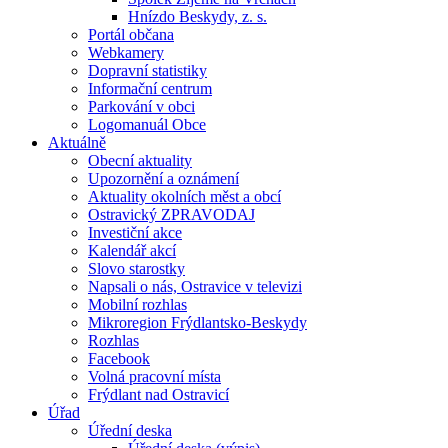
Hnízdo Beskydy, z. s.
Portál občana
Webkamery
Dopravní statistiky
Informační centrum
Parkování v obci
Logomanuál Obce
Aktuálně
Obecní aktuality
Upozornění a oznámení
Aktuality okolních měst a obcí
Ostravický ZPRAVODAJ
Investiční akce
Kalendář akcí
Slovo starostky
Napsali o nás, Ostravice v televizi
Mobilní rozhlas
Mikroregion Frýdlantsko-Beskydy
Rozhlas
Facebook
Volná pracovní místa
Frýdlant nad Ostravicí
Úřad
Úřední deska