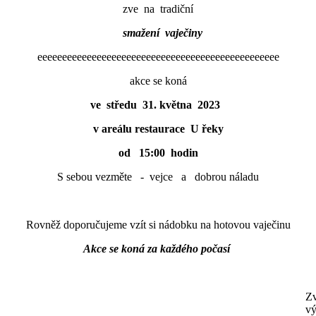
zve na tradiční
smažení vaječiny
eeeeeeeeeeeeeeeeeeeeeeeeeeeeeeeeeeeeeeeeeeeeeeeee
akce se koná
ve středu
31. května 2023
v areálu restaurace U řeky
od 15:00 hodin
S sebou vezměte - vejce a dobrou náladu
Rovněž doporučujeme vzít si nádobku na hotovou vaječinu
Akce se koná za každého počasí
Z
v