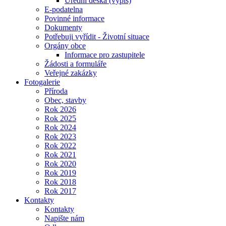
Úřední deska (výpis)
E-podatelna
Povinné informace
Dokumenty
Potřebuji vyřídit - Životní situace
Orgány obce
Informace pro zastupitele
Žádosti a formuláře
Veřejné zakázky
Fotogalerie
Příroda
Obec, stavby
Rok 2026
Rok 2025
Rok 2024
Rok 2023
Rok 2022
Rok 2021
Rok 2020
Rok 2019
Rok 2018
Rok 2017
Kontakty
Kontakty
Napište nám