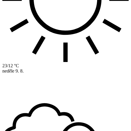
23/12 °C
neděle
9. 8.