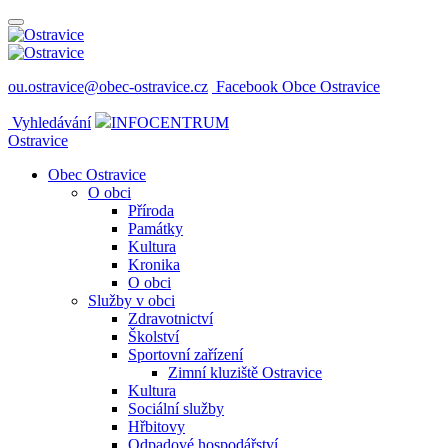
ou.ostravice@obec-ostravice.cz
Facebook Obce Ostravice
Vyhledávání
INFOCENTRUM
Ostravice
Obec Ostravice
O obci
Příroda
Památky
Kultura
Kronika
O obci
Služby v obci
Zdravotnictví
Školství
Sportovní zařízení
Zimní kluziště Ostravice
Kultura
Sociální služby
Hřbitovy
Odpadové hospodářství