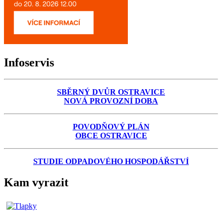
Infoservis
SBĚRNÝ DVŮR OSTRAVICE
NOVÁ PROVOZNÍ DOBA
POVODŇOVÝ PLÁN
OBCE OSTRAVICE
STUDIE ODPADOVÉHO HOSPODÁŘSTVÍ
Kam vyrazit