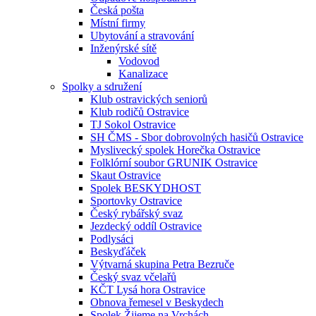
Česká pošta
Místní firmy
Ubytování a stravování
Inženýrské sítě
Vodovod
Kanalizace
Spolky a sdružení
Klub ostravických seniorů
Klub rodičů Ostravice
TJ Sokol Ostravice
SH ČMS - Sbor dobrovolných hasičů Ostravice
Myslivecký spolek Horečka Ostravice
Folklórní soubor GRUNIK Ostravice
Skaut Ostravice
Spolek BESKYDHOST
Sportovky Ostravice
Český rybářský svaz
Jezdecký oddíl Ostravice
Podlysáci
Beskyďáček
Výtvarná skupina Petra Bezruče
Český svaz včelařů
KČT Lysá hora Ostravice
Obnova řemesel v Beskydech
Spolek Žijeme na Vrchách