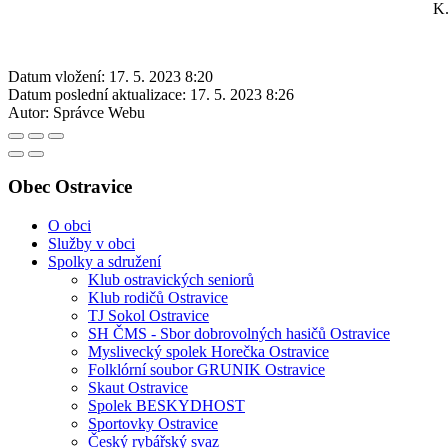
K.
Datum vložení:
17. 5. 2023 8:20
Datum poslední aktualizace:
17. 5. 2023 8:26
Autor:
Správce Webu
Obec Ostravice
O obci
Služby v obci
Spolky a sdružení
Klub ostravických seniorů
Klub rodičů Ostravice
TJ Sokol Ostravice
SH ČMS - Sbor dobrovolných hasičů Ostravice
Myslivecký spolek Horečka Ostravice
Folklórní soubor GRUNIK Ostravice
Skaut Ostravice
Spolek BESKYDHOST
Sportovky Ostravice
Český rybářský svaz