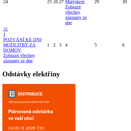
24
25
26
27
Matýskem
29
30
Zobrazit
všechny
záznamy ze
dne
31
1
POZVÁNÍ KE DNI
MODLITBY ZA
1
2
3
4
5
6
DOMOV
Zobrazit všechny
záznamy ze dne
Odstávky elektřiny