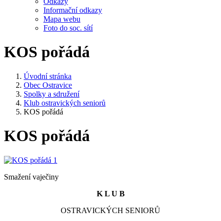
Odkazy
Informační odkazy
Mapa webu
Foto do soc. sítí
KOS pořádá
Úvodní stránka
Obec Ostravice
Spolky a sdružení
Klub ostravických seniorů
KOS pořádá
KOS pořádá
Smažení vaječiny
K L U B
OSTRAVICKÝCH SENIORŮ