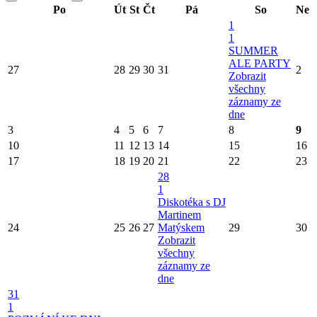
Po
Út
St
Čt
Pá
So
Ne
1
1
SUMMER
ALE PARTY
27
28
29
30
31
2
Zobrazit
všechny
záznamy ze
dne
3
4
5
6
7
8
9
10
11
12
13
14
15
16
17
18
19
20
21
22
23
28
1
Diskotéka s DJ
Martinem
24
25
26
27
Matýskem
29
30
Zobrazit
všechny
záznamy ze
dne
31
1