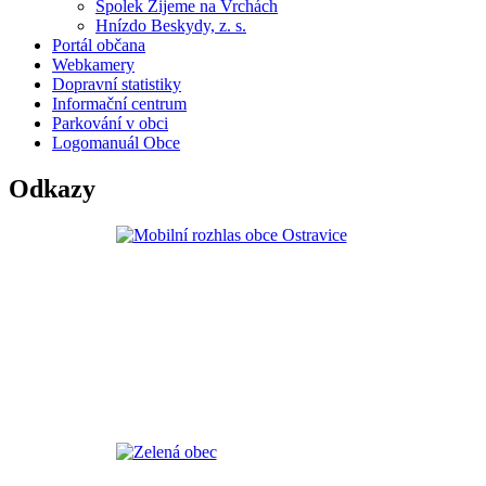
Spolek Žijeme na Vrchách
Hnízdo Beskydy, z. s.
Portál občana
Webkamery
Dopravní statistiky
Informační centrum
Parkování v obci
Logomanuál Obce
Odkazy