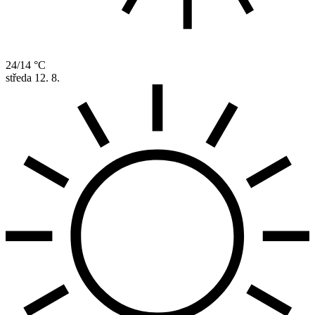
24/14 °C
středa
12. 8.