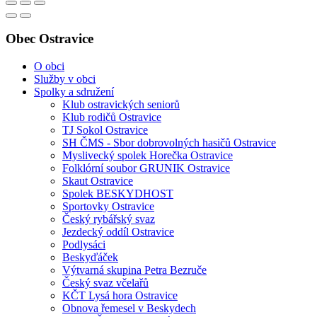
Obec Ostravice
O obci
Služby v obci
Spolky a sdružení
Klub ostravických seniorů
Klub rodičů Ostravice
TJ Sokol Ostravice
SH ČMS - Sbor dobrovolných hasičů Ostravice
Myslivecký spolek Horečka Ostravice
Folklórní soubor GRUNIK Ostravice
Skaut Ostravice
Spolek BESKYDHOST
Sportovky Ostravice
Český rybářský svaz
Jezdecký oddíl Ostravice
Podlysáci
Beskyďáček
Výtvarná skupina Petra Bezruče
Český svaz včelařů
KČT Lysá hora Ostravice
Obnova řemesel v Beskydech