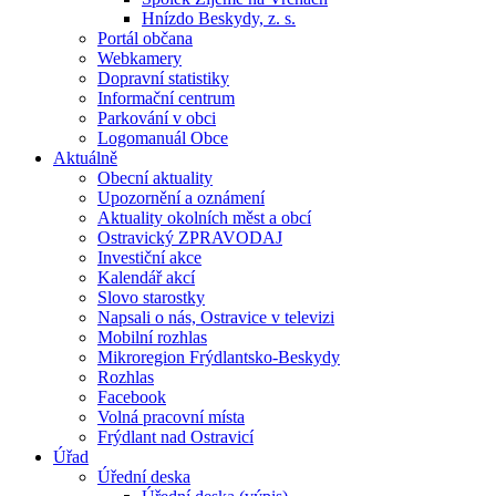
Hnízdo Beskydy, z. s.
Portál občana
Webkamery
Dopravní statistiky
Informační centrum
Parkování v obci
Logomanuál Obce
Aktuálně
Obecní aktuality
Upozornění a oznámení
Aktuality okolních měst a obcí
Ostravický ZPRAVODAJ
Investiční akce
Kalendář akcí
Slovo starostky
Napsali o nás, Ostravice v televizi
Mobilní rozhlas
Mikroregion Frýdlantsko-Beskydy
Rozhlas
Facebook
Volná pracovní místa
Frýdlant nad Ostravicí
Úřad
Úřední deska