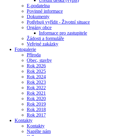
Úřední deska (výpis)
E-podatelna
Povinné informace
Dokumenty
Potřebuji vyřídit - Životní situace
Orgány obce
Informace pro zastupitele
Žádosti a formuláře
Veřejné zakázky
Fotogalerie
Příroda
Obec, stavby
Rok 2026
Rok 2025
Rok 2024
Rok 2023
Rok 2022
Rok 2021
Rok 2020
Rok 2019
Rok 2018
Rok 2017
Kontakty
Kontakty
Napište nám