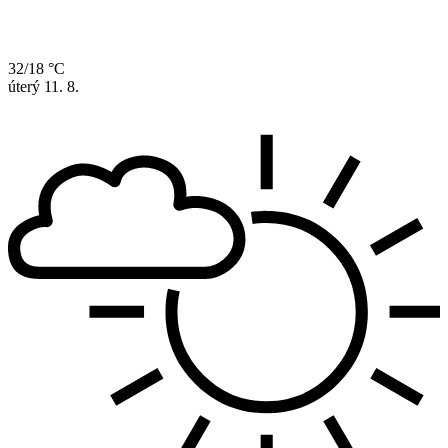
32/18 °C
úterý
11. 8.