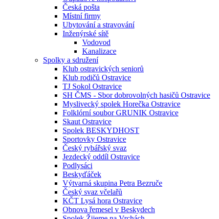
Česká pošta
Místní firmy
Ubytování a stravování
Inženýrské sítě
Vodovod
Kanalizace
Spolky a sdružení
Klub ostravických seniorů
Klub rodičů Ostravice
TJ Sokol Ostravice
SH ČMS - Sbor dobrovolných hasičů Ostravice
Myslivecký spolek Horečka Ostravice
Folklórní soubor GRUNIK Ostravice
Skaut Ostravice
Spolek BESKYDHOST
Sportovky Ostravice
Český rybářský svaz
Jezdecký oddíl Ostravice
Podlysáci
Beskyďáček
Výtvarná skupina Petra Bezruče
Český svaz včelařů
KČT Lysá hora Ostravice
Obnova řemesel v Beskydech
Spolek Žijeme na Vrchách