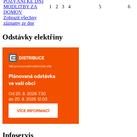
POZVÁNÍ KE DNI
MODLITBY ZA
1
2
3
4
5
6
DOMOV
Zobrazit všechny
záznamy ze dne
Odstávky elektřiny
Infoservis