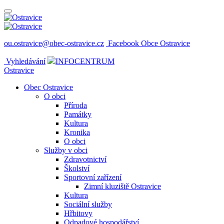
ou.ostravice@obec-ostravice.cz
Facebook Obce Ostravice
Vyhledávání
INFOCENTRUM
Ostravice
Obec Ostravice
O obci
Příroda
Památky
Kultura
Kronika
O obci
Služby v obci
Zdravotnictví
Školství
Sportovní zařízení
Zimní kluziště Ostravice
Kultura
Sociální služby
Hřbitovy
Odpadové hospodářství