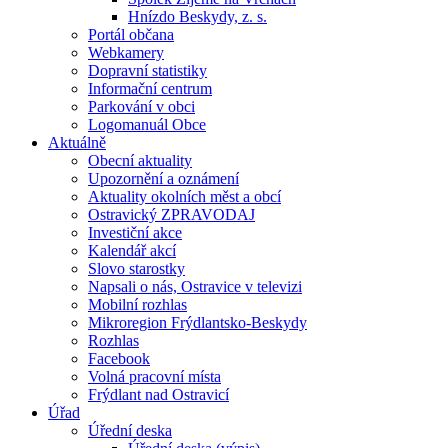
Hnízdo Beskydy, z. s.
Portál občana
Webkamery
Dopravní statistiky
Informační centrum
Parkování v obci
Logomanuál Obce
Aktuálně
Obecní aktuality
Upozornění a oznámení
Aktuality okolních měst a obcí
Ostravický ZPRAVODAJ
Investiční akce
Kalendář akcí
Slovo starostky
Napsali o nás, Ostravice v televizi
Mobilní rozhlas
Mikroregion Frýdlantsko-Beskydy
Rozhlas
Facebook
Volná pracovní místa
Frýdlant nad Ostravicí
Úřad
Úřední deska