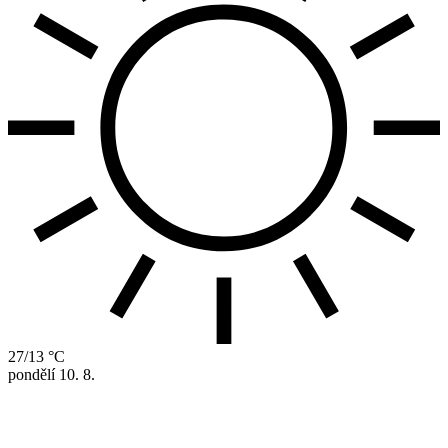
27/13 °C
pondělí
10. 8.