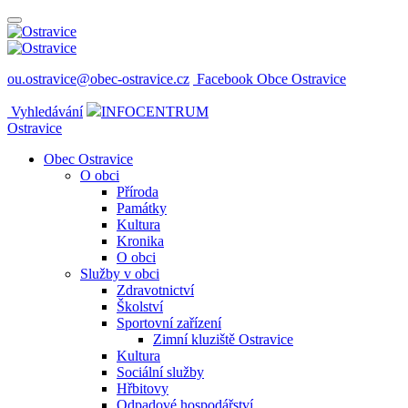
ou.ostravice@obec-ostravice.cz
Facebook Obce Ostravice
Vyhledávání
INFOCENTRUM
Ostravice
Obec Ostravice
O obci
Příroda
Památky
Kultura
Kronika
O obci
Služby v obci
Zdravotnictví
Školství
Sportovní zařízení
Zimní kluziště Ostravice
Kultura
Sociální služby
Hřbitovy
Odpadové hospodářství