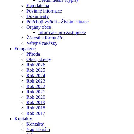
Úřední deska (výpis)
E-podatelna
Povinné informace
Dokumenty
Potřebuji vyřídit - Životní situace
Orgány obce
Informace pro zastupitele
Žádosti a formuláře
Veřejné zakázky
Fotogalerie
Příroda
Obec, stavby
Rok 2026
Rok 2025
Rok 2024
Rok 2023
Rok 2022
Rok 2021
Rok 2020
Rok 2019
Rok 2018
Rok 2017
Kontakty
Kontakty
Napište nám