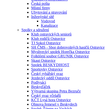
Česká pošta
Místní firmy
Ubytování a stravování
Inženýrské sítě
Vodovod
Kanalizace
Spolky a sdružení
Klub ostravických seniorů
Klub rodičů Ostravice
TJ Sokol Ostravice
SH ČMS - Sbor dobrovolných hasičů Ostravice
Myslivecký spolek Horečka Ostravice
Folklórní soubor GRUNIK Ostravice
Skaut Ostravice
Spolek BESKYDHOST
Sportovky Ostravice
Český rybářský svaz
Jezdecký oddíl Ostravice
Podlysáci
Beskyďáček
Výtvarná skupina Petra Bezruče
Český svaz včelařů
KČT Lysá hora Ostravice
Obnova řemesel v Beskydech
Spolek Žijeme na Vrchách