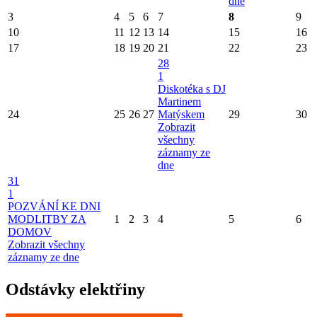
dne
3
4
5
6
7
8
9
10
11
12
13
14
15
16
17
18
19
20
21
22
23
28
1
Diskotéka s DJ
Martinem
24
25
26
27
Matýskem
29
30
Zobrazit
všechny
záznamy ze
dne
31
1
POZVÁNÍ KE DNI
MODLITBY ZA
1
2
3
4
5
6
DOMOV
Zobrazit všechny
záznamy ze dne
Odstávky elektřiny