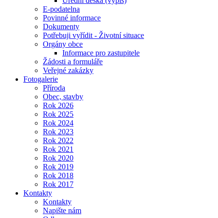
Úřední deska (výpis)
E-podatelna
Povinné informace
Dokumenty
Potřebuji vyřídit - Životní situace
Orgány obce
Informace pro zastupitele
Žádosti a formuláře
Veřejné zakázky
Fotogalerie
Příroda
Obec, stavby
Rok 2026
Rok 2025
Rok 2024
Rok 2023
Rok 2022
Rok 2021
Rok 2020
Rok 2019
Rok 2018
Rok 2017
Kontakty
Kontakty
Napište nám