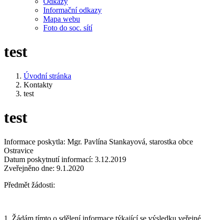
Odkazy
Informační odkazy
Mapa webu
Foto do soc. sítí
test
Úvodní stránka
Kontakty
test
test
Informace poskytla: Mgr. Pavlína Stankayová, starostka obce
Ostravice
Datum poskytnutí informací: 3.12.2019
Zveřejněno dne: 9.1.2020
Předmět žádosti:
1. Žádám tímto o sdělení informace týkající se výsledku veřejné