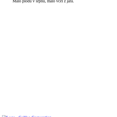
Málo plodů v srpnu, málo včel z jara.