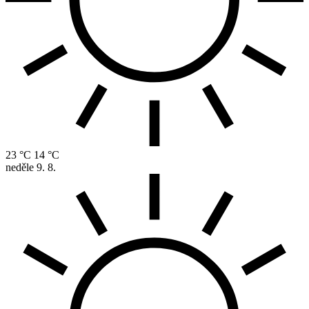
23 °C
14 °C
neděle
9. 8.