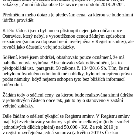
zakázky „Zimní údržba obce Ostravice pro období 2019-2020“.
Předmětem mého dotazu je především cena, za kterou se bude zimní
údržba provádět.
K této žádosti jsem byl nucen přistoupit nejen jako občan obce
Ostravice, který nebyl s vysoutěženou cenou žádným způsobem
seznámen (smlouva doposud není uveřejněna v Registru smluv), ale
rovněž jako účastník veřejné zakázky.
Sdělení, které jsem obdržel, obsahovalo pouze oznámení, že má
nabídka nebyla vybrána. Absentovalo však odůvodnění, jak to
předpokládá ust. paragrafu 50 zákona č. 134/2016 Sb. Tím, že mi
nebylo odůvodněno odmítnutí mé nabídky, bylo mi odepřeno právo
podat námitky, když nejsem schopen tyto bez bližších informací
odůvodnit.
Žádám tedy o sdělení ceny, za kterou bude realizována zimní údržba
v jednotlivých částech obce tak, jak to bylo stanoveno v zadání
veřejné zakázky.
Dále žádám o sdělení týkající se Registru smluv. V Registru smluv
mají být zveřejňovány smlouvy s plněním celkovým (tedy i součet
jednotlivých dílčích plnění) nad 50.000,- Kč. Za rok 2019 je
v registru zveřejněna jedná smlouva (z května 2019 s Českou