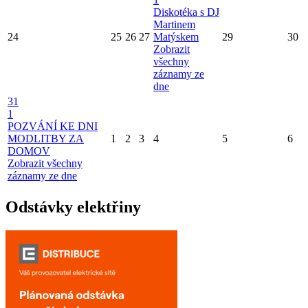
Diskotéka s DJ
Martinem
24
25
26
27
Matýskem
29
30
Zobrazit
všechny
záznamy ze
dne
31
1
POZVÁNÍ KE DNI
MODLITBY ZA
1
2
3
4
5
6
DOMOV
Zobrazit všechny
záznamy ze dne
Odstávky elektřiny