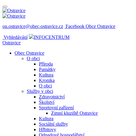
ou.ostravice@obec-ostravice.cz
Facebook Obce Ostravice
Vyhledávání
INFOCENTRUM
Ostravice
Obec Ostravice
O obci
Příroda
Památky
Kultura
Kronika
O obci
Služby v obci
Zdravotnictví
Školství
Sportovní zařízení
Zimní kluziště Ostravice
Kultura
Sociální služby
Hřbitovy
Odpadové hospodářství