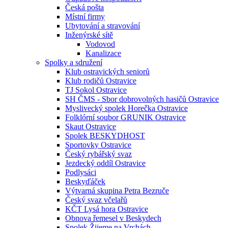
Česká pošta
Místní firmy
Ubytování a stravování
Inženýrské sítě
Vodovod
Kanalizace
Spolky a sdružení
Klub ostravických seniorů
Klub rodičů Ostravice
TJ Sokol Ostravice
SH ČMS - Sbor dobrovolných hasičů Ostravice
Myslivecký spolek Horečka Ostravice
Folklórní soubor GRUNIK Ostravice
Skaut Ostravice
Spolek BESKYDHOST
Sportovky Ostravice
Český rybářský svaz
Jezdecký oddíl Ostravice
Podlysáci
Beskyďáček
Výtvarná skupina Petra Bezruče
Český svaz včelařů
KČT Lysá hora Ostravice
Obnova řemesel v Beskydech
Spolek Žijeme na Vrchách