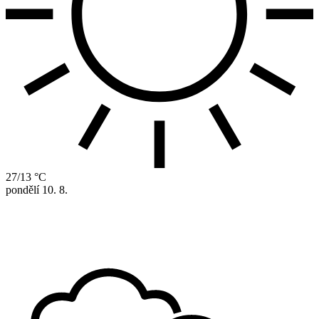
27/13 °C
pondělí
10. 8.