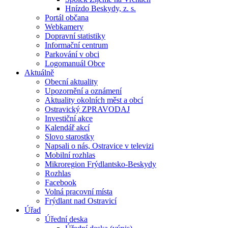
Hnízdo Beskydy, z. s.
Portál občana
Webkamery
Dopravní statistiky
Informační centrum
Parkování v obci
Logomanuál Obce
Aktuálně
Obecní aktuality
Upozornění a oznámení
Aktuality okolních měst a obcí
Ostravický ZPRAVODAJ
Investiční akce
Kalendář akcí
Slovo starostky
Napsali o nás, Ostravice v televizi
Mobilní rozhlas
Mikroregion Frýdlantsko-Beskydy
Rozhlas
Facebook
Volná pracovní místa
Frýdlant nad Ostravicí
Úřad
Úřední deska