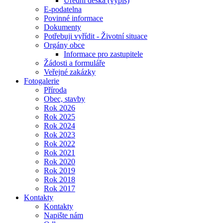
Úřední deska (výpis)
E-podatelna
Povinné informace
Dokumenty
Potřebuji vyřídit - Životní situace
Orgány obce
Informace pro zastupitele
Žádosti a formuláře
Veřejné zakázky
Fotogalerie
Příroda
Obec, stavby
Rok 2026
Rok 2025
Rok 2024
Rok 2023
Rok 2022
Rok 2021
Rok 2020
Rok 2019
Rok 2018
Rok 2017
Kontakty
Kontakty
Napište nám