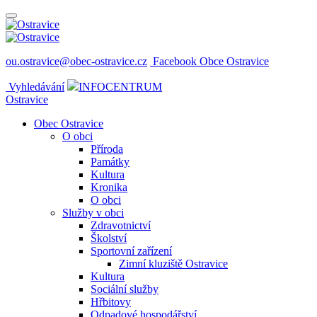
ou.ostravice@obec-ostravice.cz
Facebook Obce Ostravice
Vyhledávání
INFOCENTRUM
Ostravice
Obec Ostravice
O obci
Příroda
Památky
Kultura
Kronika
O obci
Služby v obci
Zdravotnictví
Školství
Sportovní zařízení
Zimní kluziště Ostravice
Kultura
Sociální služby
Hřbitovy
Odpadové hospodářství