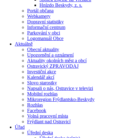
Hnízdo Beskydy, z. s.
Portál občana
Webkamery
Dopravní statistiky
Informační centrum
Parkování v obci
Logomanuál Obce
Aktuálně
Obecní aktuality
Upozornění a oznámení
Aktuality okolních měst a obcí
Ostravický ZPRAVODAJ
Investiční akce
Kalendář akcí
Slovo starostky
Napsali o nás, Ostravice v televizi
Mobilní rozhlas
Mikroregion Frýdlantsko-Beskydy
Rozhlas
Facebook
Volná pracovní místa
Frýdlant nad Ostravicí
Úřad
Úřední deska