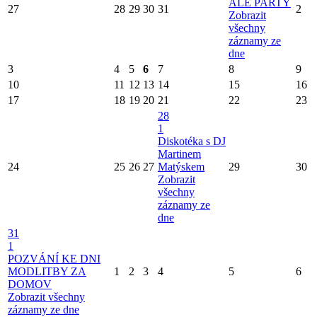
ALE PARTY
27
28
29
30
31
2
Zobrazit
všechny
záznamy ze
dne
3
4
5
6
7
8
9
10
11
12
13
14
15
16
17
18
19
20
21
22
23
28
1
Diskotéka s DJ
Martinem
24
25
26
27
Matýskem
29
30
Zobrazit
všechny
záznamy ze
dne
31
1
POZVÁNÍ KE DNI
MODLITBY ZA
1
2
3
4
5
6
DOMOV
Zobrazit všechny
záznamy ze dne