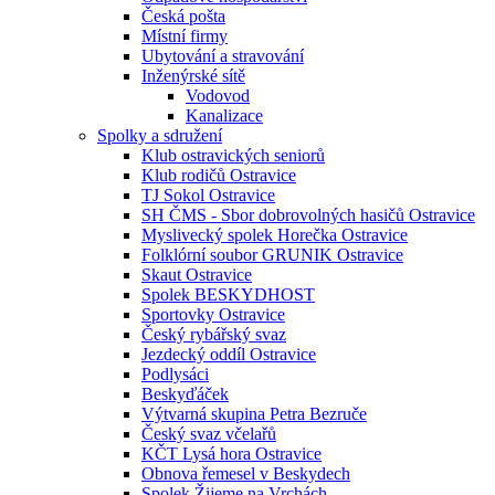
Česká pošta
Místní firmy
Ubytování a stravování
Inženýrské sítě
Vodovod
Kanalizace
Spolky a sdružení
Klub ostravických seniorů
Klub rodičů Ostravice
TJ Sokol Ostravice
SH ČMS - Sbor dobrovolných hasičů Ostravice
Myslivecký spolek Horečka Ostravice
Folklórní soubor GRUNIK Ostravice
Skaut Ostravice
Spolek BESKYDHOST
Sportovky Ostravice
Český rybářský svaz
Jezdecký oddíl Ostravice
Podlysáci
Beskyďáček
Výtvarná skupina Petra Bezruče
Český svaz včelařů
KČT Lysá hora Ostravice
Obnova řemesel v Beskydech
Spolek Žijeme na Vrchách