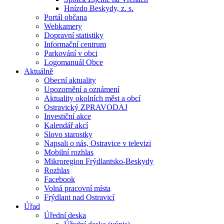
Hnízdo Beskydy, z. s.
Portál občana
Webkamery
Dopravní statistiky
Informační centrum
Parkování v obci
Logomanuál Obce
Aktuálně
Obecní aktuality
Upozornění a oznámení
Aktuality okolních měst a obcí
Ostravický ZPRAVODAJ
Investiční akce
Kalendář akcí
Slovo starostky
Napsali o nás, Ostravice v televizi
Mobilní rozhlas
Mikroregion Frýdlantsko-Beskydy
Rozhlas
Facebook
Volná pracovní místa
Frýdlant nad Ostravicí
Úřad
Úřední deska