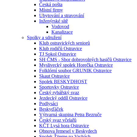
Česká pošta
Místní firmy
Ubytování a stravování
Inženýrské sítě
Vodovod
Kanalizace
Spolky a sdružení
Klub ostravických seniorů
Klub rodičů Ostravice
TJ Sokol Ostravice
SH ČMS - Sbor dobrovolných hasičů Ostravice
Myslivecký spolek Horečka Ostravice
Folklórní soubor GRUNIK Ostravice
Skaut Ostravice
Spolek BESKYDHOST
Sportovky Ostravice
Český rybářský svaz
Jezdecký oddíl Ostravice
Podlysáci
Beskyďáček
Výtvarná skupina Petra Bezruče
Český svaz včelařů
KČT Lysá hora Ostravice
Obnova řemesel v Beskydech
Spolek Žijeme na Vrchách