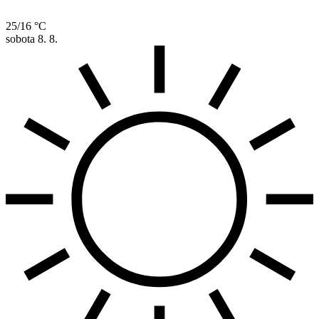
25/16 °C
sobota
8. 8.