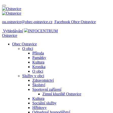
ou.ostravice@obec-ostravice.cz
Facebook Obce Ostravice
Vyhledávání
INFOCENTRUM
Ostravice
Obec Ostravice
O obci
Příroda
Památky
Kultura
Kronika
O obci
Služby v obci
Zdravotnictví
Školství
Sportovní zařízení
Zimní kluziště Ostravice
Kultura
Sociální služby
Hřbitovy
Odpadové hospodářství