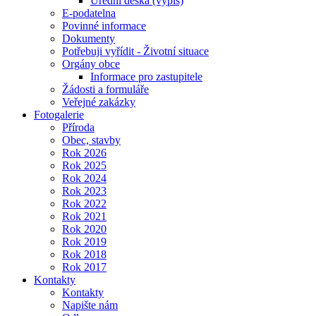
Úřední deska (výpis)
E-podatelna
Povinné informace
Dokumenty
Potřebuji vyřídit - Životní situace
Orgány obce
Informace pro zastupitele
Žádosti a formuláře
Veřejné zakázky
Fotogalerie
Příroda
Obec, stavby
Rok 2026
Rok 2025
Rok 2024
Rok 2023
Rok 2022
Rok 2021
Rok 2020
Rok 2019
Rok 2018
Rok 2017
Kontakty
Kontakty
Napište nám