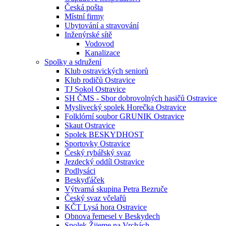
Česká pošta
Místní firmy
Ubytování a stravování
Inženýrské sítě
Vodovod
Kanalizace
Spolky a sdružení
Klub ostravických seniorů
Klub rodičů Ostravice
TJ Sokol Ostravice
SH ČMS - Sbor dobrovolných hasičů Ostravice
Myslivecký spolek Horečka Ostravice
Folklórní soubor GRUNIK Ostravice
Skaut Ostravice
Spolek BESKYDHOST
Sportovky Ostravice
Český rybářský svaz
Jezdecký oddíl Ostravice
Podlysáci
Beskyďáček
Výtvarná skupina Petra Bezruče
Český svaz včelařů
KČT Lysá hora Ostravice
Obnova řemesel v Beskydech
Spolek Žijeme na Vrchách