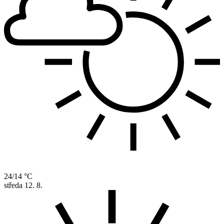
24/14 °C
středa
12. 8.