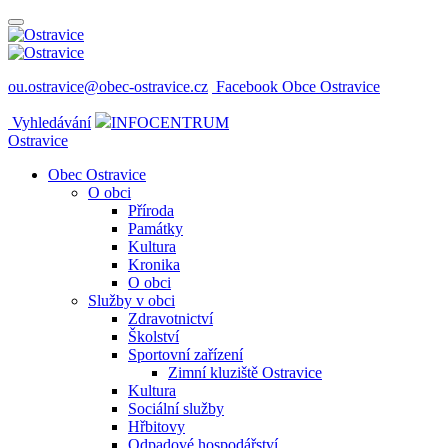
ou.ostravice@obec-ostravice.cz
Facebook Obce Ostravice
Vyhledávání
INFOCENTRUM
Ostravice
Obec Ostravice
O obci
Příroda
Památky
Kultura
Kronika
O obci
Služby v obci
Zdravotnictví
Školství
Sportovní zařízení
Zimní kluziště Ostravice
Kultura
Sociální služby
Hřbitovy
Odpadové hospodářství