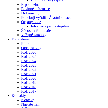
Úřední deska (výpis)
E-podatelna
Povinné informace
Dokumenty
Potřebuji vyřídit - Životní situace
Orgány obce
Informace pro zastupitele
Žádosti a formuláře
Veřejné zakázky
Fotogalerie
Příroda
Obec, stavby
Rok 2026
Rok 2025
Rok 2024
Rok 2023
Rok 2022
Rok 2021
Rok 2020
Rok 2019
Rok 2018
Rok 2017
Kontakty
Kontakty
Napište nám