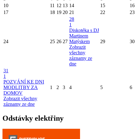
10
11
12
13
14
15
16
17
18
19
20
21
22
23
28
1
Diskotéka s DJ
Martinem
24
25
26
27
Matýskem
29
30
Zobrazit
všechny
záznamy ze
dne
31
1
POZVÁNÍ KE DNI
MODLITBY ZA
1
2
3
4
5
6
DOMOV
Zobrazit všechny
záznamy ze dne
Odstávky elektřiny