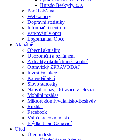
Hnízdo Beskydy, z. s.
Portál občana
Webkamery
Dopravní statistiky
Informační centrum
Parkování v obci
Logomanuál Obce
Aktuálně
Obecní aktuality
Upozornění a oznámení
Aktuality okolních měst a obcí
Ostravický ZPRAVODAJ
Investiční akce
Kalendář akcí
Slovo starostky
Napsali o nás, Ostravice v televizi
Mobilní rozhlas
Mikroregion Frýdlantsko-Beskydy
Rozhlas
Facebook
Volná pracovní místa
Frýdlant nad Ostravicí
Úřad
Úřední deska