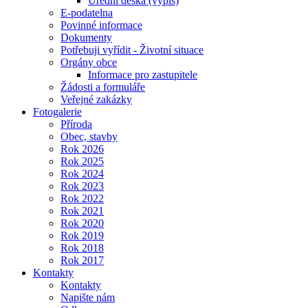
Úřední deska (výpis)
E-podatelna
Povinné informace
Dokumenty
Potřebuji vyřídit - Životní situace
Orgány obce
Informace pro zastupitele
Žádosti a formuláře
Veřejné zakázky
Fotogalerie
Příroda
Obec, stavby
Rok 2026
Rok 2025
Rok 2024
Rok 2023
Rok 2022
Rok 2021
Rok 2020
Rok 2019
Rok 2018
Rok 2017
Kontakty
Kontakty
Napište nám