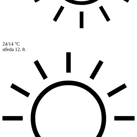
24/14 °C
středa
12. 8.