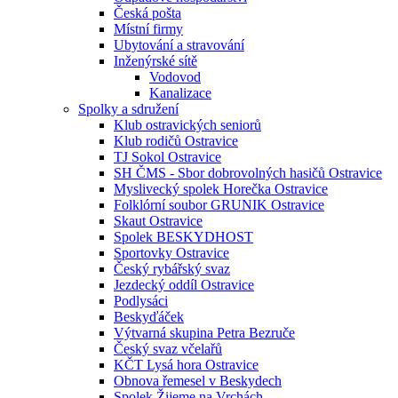
Česká pošta
Místní firmy
Ubytování a stravování
Inženýrské sítě
Vodovod
Kanalizace
Spolky a sdružení
Klub ostravických seniorů
Klub rodičů Ostravice
TJ Sokol Ostravice
SH ČMS - Sbor dobrovolných hasičů Ostravice
Myslivecký spolek Horečka Ostravice
Folklórní soubor GRUNIK Ostravice
Skaut Ostravice
Spolek BESKYDHOST
Sportovky Ostravice
Český rybářský svaz
Jezdecký oddíl Ostravice
Podlysáci
Beskyďáček
Výtvarná skupina Petra Bezruče
Český svaz včelařů
KČT Lysá hora Ostravice
Obnova řemesel v Beskydech
Spolek Žijeme na Vrchách