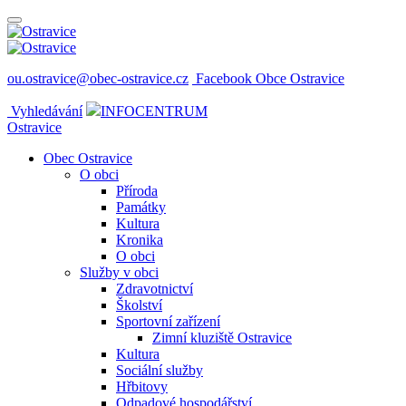
ou.ostravice@obec-ostravice.cz
Facebook Obce Ostravice
Vyhledávání
INFOCENTRUM
Ostravice
Obec Ostravice
O obci
Příroda
Památky
Kultura
Kronika
O obci
Služby v obci
Zdravotnictví
Školství
Sportovní zařízení
Zimní kluziště Ostravice
Kultura
Sociální služby
Hřbitovy
Odpadové hospodářství