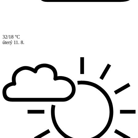
32/18 °C
úterý
11. 8.