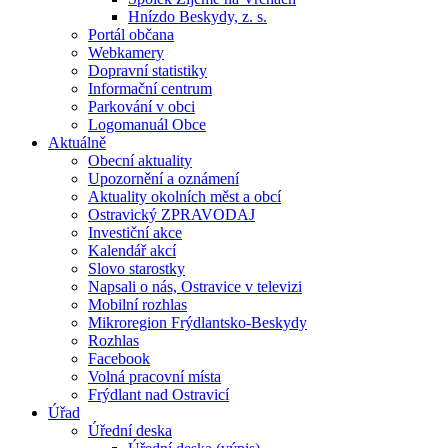
Hnízdo Beskydy, z. s.
Portál občana
Webkamery
Dopravní statistiky
Informační centrum
Parkování v obci
Logomanuál Obce
Aktuálně
Obecní aktuality
Upozornění a oznámení
Aktuality okolních měst a obcí
Ostravický ZPRAVODAJ
Investiční akce
Kalendář akcí
Slovo starostky
Napsali o nás, Ostravice v televizi
Mobilní rozhlas
Mikroregion Frýdlantsko-Beskydy
Rozhlas
Facebook
Volná pracovní místa
Frýdlant nad Ostravicí
Úřad
Úřední deska