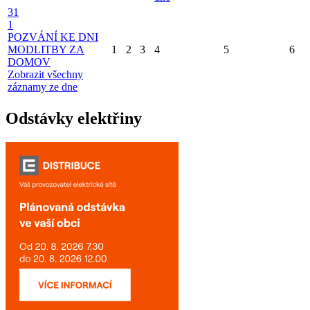
31
1
POZVÁNÍ KE DNI
MODLITBY ZA
1
2
3
4
5
6
DOMOV
Zobrazit všechny
záznamy ze dne
Odstávky elektřiny