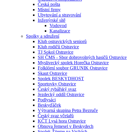
Česká pošta
Místní firmy
Ubytování a stravování
Inženýrské sítě
Vodovod
Kanalizace
Spolky a sdružení
Klub ostravických seniorů
Klub rodičů Ostravice
TJ Sokol Ostravice
SH ČMS - Sbor dobrovolných hasičů Ostravice
Myslivecký spolek Horečka Ostravice
Folklórní soubor GRUNIK Ostravice
Skaut Ostravice
Spolek BESKYDHOST
Sportovky Ostravice
Český rybářský svaz
Jezdecký oddíl Ostravice
Podlysáci
Beskyďáček
Výtvarná skupina Petra Bezruče
Český svaz včelařů
KČT Lysá hora Ostravice
Obnova řemesel v Beskydech
Spolek Žijeme na Vrchách