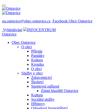
ou.ostravice@obec-ostravice.cz
Facebook Obce Ostravice
Vyhledávání
INFOCENTRUM
Ostravice
Obec Ostravice
O obci
Příroda
Památky
Kultura
Kronika
O obci
Služby v obci
Zdravotnictví
Školství
Sportovní zařízení
Zimní kluziště Ostravice
Kultura
Sociální služby
Hřbitovy
Odpadové hospodářství