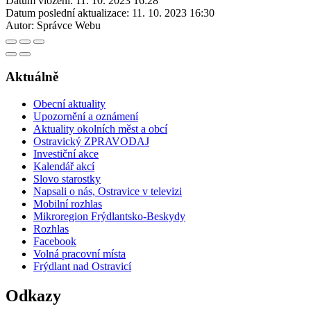
Datum vložení:
11. 10. 2023 16:28
Datum poslední aktualizace:
11. 10. 2023 16:30
Autor:
Správce Webu
Aktuálně
Obecní aktuality
Upozornění a oznámení
Aktuality okolních měst a obcí
Ostravický ZPRAVODAJ
Investiční akce
Kalendář akcí
Slovo starostky
Napsali o nás, Ostravice v televizi
Mobilní rozhlas
Mikroregion Frýdlantsko-Beskydy
Rozhlas
Facebook
Volná pracovní místa
Frýdlant nad Ostravicí
Odkazy