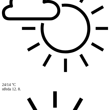
24/14 °C
středa
12. 8.