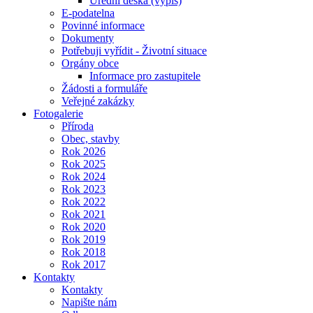
Úřední deska (výpis)
E-podatelna
Povinné informace
Dokumenty
Potřebuji vyřídit - Životní situace
Orgány obce
Informace pro zastupitele
Žádosti a formuláře
Veřejné zakázky
Fotogalerie
Příroda
Obec, stavby
Rok 2026
Rok 2025
Rok 2024
Rok 2023
Rok 2022
Rok 2021
Rok 2020
Rok 2019
Rok 2018
Rok 2017
Kontakty
Kontakty
Napište nám