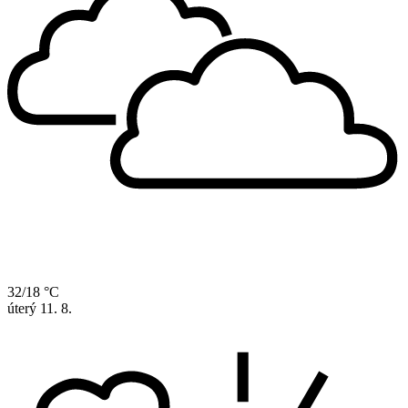
32/18 °C
úterý
11. 8.