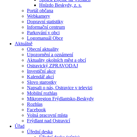
Hnízdo Beskydy, z. s.
Portál občana
Webkamery
Dopravní statistiky
Informační centrum
Parkování v obci
Logomanuál Obce
Aktuálně
Obecní aktuality
Upozornění a oznámení
Aktuality okolních měst a obcí
Ostravický ZPRAVODAJ
Investiční akce
Kalendář akcí
Slovo starostky
Napsali o nás, Ostravice v televizi
Mobilní rozhlas
Mikroregion Frýdlantsko-Beskydy
Rozhlas
Facebook
Volná pracovní místa
Frýdlant nad Ostravicí
Úřad
Úřední deska