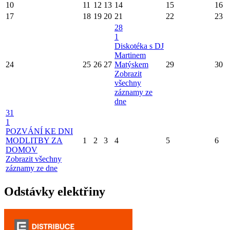
10
11
12
13
14
15
16
17
18
19
20
21
22
23
28
1
Diskotéka s DJ
Martinem
24
25
26
27
Matýskem
29
30
Zobrazit
všechny
záznamy ze
dne
31
1
POZVÁNÍ KE DNI
MODLITBY ZA
1
2
3
4
5
6
DOMOV
Zobrazit všechny
záznamy ze dne
Odstávky elektřiny