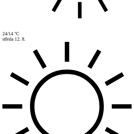
24/14 °C
středa
12. 8.