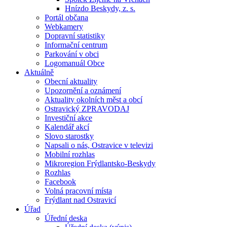
Hnízdo Beskydy, z. s.
Portál občana
Webkamery
Dopravní statistiky
Informační centrum
Parkování v obci
Logomanuál Obce
Aktuálně
Obecní aktuality
Upozornění a oznámení
Aktuality okolních měst a obcí
Ostravický ZPRAVODAJ
Investiční akce
Kalendář akcí
Slovo starostky
Napsali o nás, Ostravice v televizi
Mobilní rozhlas
Mikroregion Frýdlantsko-Beskydy
Rozhlas
Facebook
Volná pracovní místa
Frýdlant nad Ostravicí
Úřad
Úřední deska