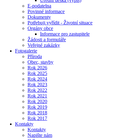
Úřední deska (výpis)
E-podatelna
Povinné informace
Dokumenty
Potřebuji vyřídit - Životní situace
Orgány obce
Informace pro zastupitele
Žádosti a formuláře
Veřejné zakázky
Fotogalerie
Příroda
Obec, stavby
Rok 2026
Rok 2025
Rok 2024
Rok 2023
Rok 2022
Rok 2021
Rok 2020
Rok 2019
Rok 2018
Rok 2017
Kontakty
Kontakty
Napište nám