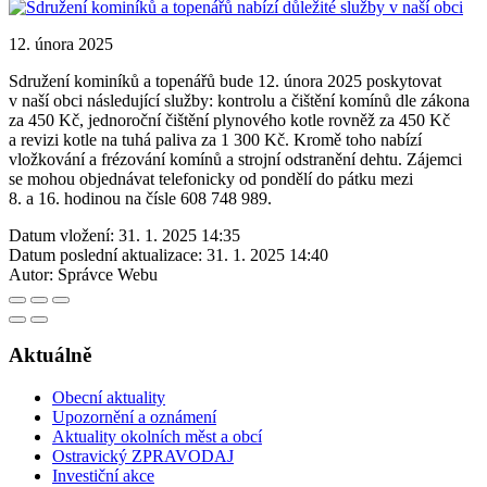
12. února 2025
Sdružení kominíků a topenářů bude 12. února 2025 poskytovat
v naší obci následující služby: kontrolu a čištění komínů dle zákona
za 450 Kč, jednoroční čištění plynového kotle rovněž za 450 Kč
a revizi kotle na tuhá paliva za 1 300 Kč. Kromě toho nabízí
vložkování a frézování komínů a strojní odstranění dehtu. Zájemci
se mohou objednávat telefonicky od pondělí do pátku mezi
8. a 16. hodinou na čísle 608 748 989.
Datum vložení:
31. 1. 2025 14:35
Datum poslední aktualizace:
31. 1. 2025 14:40
Autor:
Správce Webu
Aktuálně
Obecní aktuality
Upozornění a oznámení
Aktuality okolních měst a obcí
Ostravický ZPRAVODAJ
Investiční akce