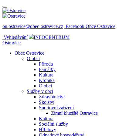
ou.ostravice@obec-ostravice.cz
Facebook Obce Ostravice
Vyhledávání
INFOCENTRUM
Ostravice
Obec Ostravice
O obci
Příroda
Památky
Kultura
Kronika
O obci
Služby v obci
Zdravotnictví
Školství
Sportovní zařízení
Zimní kluziště Ostravice
Kultura
Sociální služby
Hřbitovy
Odpadové hospodářství