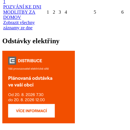
1
POZVÁNÍ KE DNI
MODLITBY ZA
1
2
3
4
5
6
DOMOV
Zobrazit všechny
záznamy ze dne
Odstávky elektřiny