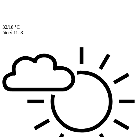
32/18 °C
úterý
11. 8.