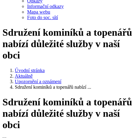
Odkazy
Informační odkazy
Mapa webu
Foto do soc. sítí
Sdružení kominíků a topenářů
nabízí důležité služby v naší
obci
Úvodní stránka
Aktuálně
Upozornění a oznámení
Sdružení kominíků a topenářů nabízí ...
Sdružení kominíků a topenářů
nabízí důležité služby v naší
obci