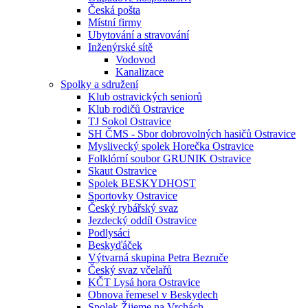
Česká pošta
Místní firmy
Ubytování a stravování
Inženýrské sítě
Vodovod
Kanalizace
Spolky a sdružení
Klub ostravických seniorů
Klub rodičů Ostravice
TJ Sokol Ostravice
SH ČMS - Sbor dobrovolných hasičů Ostravice
Myslivecký spolek Horečka Ostravice
Folklórní soubor GRUNIK Ostravice
Skaut Ostravice
Spolek BESKYDHOST
Sportovky Ostravice
Český rybářský svaz
Jezdecký oddíl Ostravice
Podlysáci
Beskyďáček
Výtvarná skupina Petra Bezruče
Český svaz včelařů
KČT Lysá hora Ostravice
Obnova řemesel v Beskydech
Spolek Žijeme na Vrchách