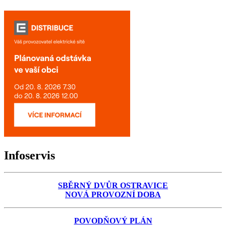
Infoservis
SBĚRNÝ DVŮR OSTRAVICE
NOVÁ PROVOZNÍ DOBA
POVODŇOVÝ PLÁN