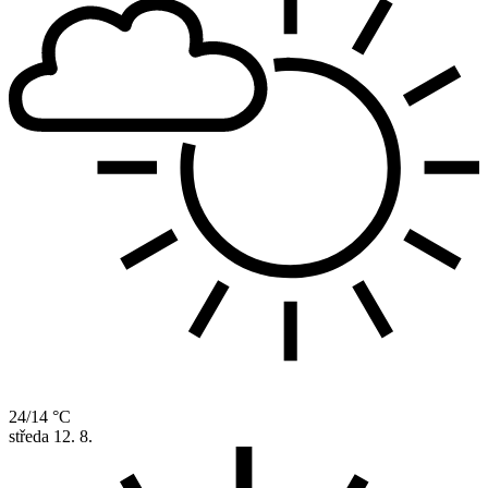
24/14 °C
středa
12. 8.