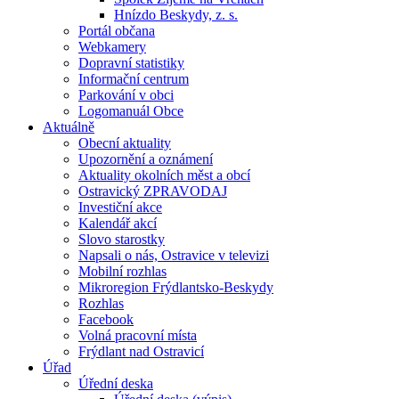
Hnízdo Beskydy, z. s.
Portál občana
Webkamery
Dopravní statistiky
Informační centrum
Parkování v obci
Logomanuál Obce
Aktuálně
Obecní aktuality
Upozornění a oznámení
Aktuality okolních měst a obcí
Ostravický ZPRAVODAJ
Investiční akce
Kalendář akcí
Slovo starostky
Napsali o nás, Ostravice v televizi
Mobilní rozhlas
Mikroregion Frýdlantsko-Beskydy
Rozhlas
Facebook
Volná pracovní místa
Frýdlant nad Ostravicí
Úřad
Úřední deska