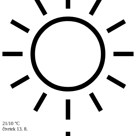
21/10 °C
čtvrtek
13. 8.