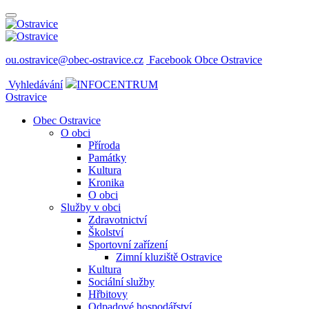
ou.ostravice@obec-ostravice.cz
Facebook Obce Ostravice
Vyhledávání
INFOCENTRUM
Ostravice
Obec Ostravice
O obci
Příroda
Památky
Kultura
Kronika
O obci
Služby v obci
Zdravotnictví
Školství
Sportovní zařízení
Zimní kluziště Ostravice
Kultura
Sociální služby
Hřbitovy
Odpadové hospodářství