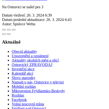
Na Ostravici se našel pes 3
Datum vložení:
26. 3. 2024 6:39
Datum poslední aktualizace:
26. 3. 2024 6:43
Autor:
Správce Webu
Aktuálně
Obecní aktuality
Upozornění a oznámení
Aktuality okolních měst a obcí
Ostravický ZPRAVODAJ
Investiční akce
Kalendář akcí
Slovo starostky
Napsali o nás, Ostravice v televizi
Mobilní rozhlas
Mikroregion Frýdlantsko-Beskydy
Rozhlas
Facebook
Volná pracovní místa
Frýdlant nad Ostravicí