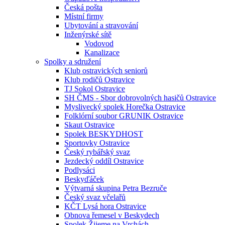
Česká pošta
Místní firmy
Ubytování a stravování
Inženýrské sítě
Vodovod
Kanalizace
Spolky a sdružení
Klub ostravických seniorů
Klub rodičů Ostravice
TJ Sokol Ostravice
SH ČMS - Sbor dobrovolných hasičů Ostravice
Myslivecký spolek Horečka Ostravice
Folklórní soubor GRUNIK Ostravice
Skaut Ostravice
Spolek BESKYDHOST
Sportovky Ostravice
Český rybářský svaz
Jezdecký oddíl Ostravice
Podlysáci
Beskyďáček
Výtvarná skupina Petra Bezruče
Český svaz včelařů
KČT Lysá hora Ostravice
Obnova řemesel v Beskydech
Spolek Žijeme na Vrchách