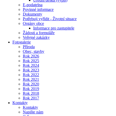
Úřední deska (výpis)
E-podatelna
Povinné informace
Dokumenty
Potřebuji vyřídit - Životní situace
Orgány obce
Informace pro zastupitele
Žádosti a formuláře
Veřejné zakázky
Fotogalerie
Příroda
Obec, stavby
Rok 2026
Rok 2025
Rok 2024
Rok 2023
Rok 2022
Rok 2021
Rok 2020
Rok 2019
Rok 2018
Rok 2017
Kontakty
Kontakty
Napište nám