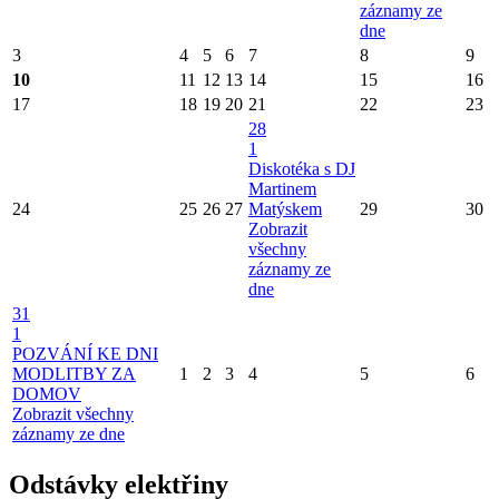
záznamy ze
dne
3
4
5
6
7
8
9
10
11
12
13
14
15
16
17
18
19
20
21
22
23
28
1
Diskotéka s DJ
Martinem
24
25
26
27
Matýskem
29
30
Zobrazit
všechny
záznamy ze
dne
31
1
POZVÁNÍ KE DNI
MODLITBY ZA
1
2
3
4
5
6
DOMOV
Zobrazit všechny
záznamy ze dne
Odstávky elektřiny