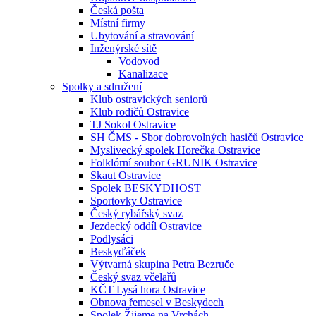
Česká pošta
Místní firmy
Ubytování a stravování
Inženýrské sítě
Vodovod
Kanalizace
Spolky a sdružení
Klub ostravických seniorů
Klub rodičů Ostravice
TJ Sokol Ostravice
SH ČMS - Sbor dobrovolných hasičů Ostravice
Myslivecký spolek Horečka Ostravice
Folklórní soubor GRUNIK Ostravice
Skaut Ostravice
Spolek BESKYDHOST
Sportovky Ostravice
Český rybářský svaz
Jezdecký oddíl Ostravice
Podlysáci
Beskyďáček
Výtvarná skupina Petra Bezruče
Český svaz včelařů
KČT Lysá hora Ostravice
Obnova řemesel v Beskydech
Spolek Žijeme na Vrchách