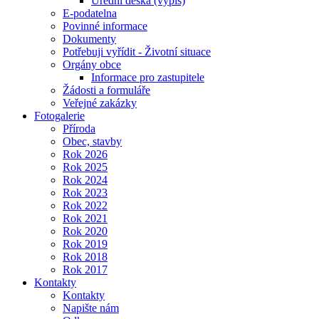
Úřední deska (výpis)
E-podatelna
Povinné informace
Dokumenty
Potřebuji vyřídit - Životní situace
Orgány obce
Informace pro zastupitele
Žádosti a formuláře
Veřejné zakázky
Fotogalerie
Příroda
Obec, stavby
Rok 2026
Rok 2025
Rok 2024
Rok 2023
Rok 2022
Rok 2021
Rok 2020
Rok 2019
Rok 2018
Rok 2017
Kontakty
Kontakty
Napište nám