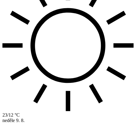
23/12 °C
neděle
9. 8.