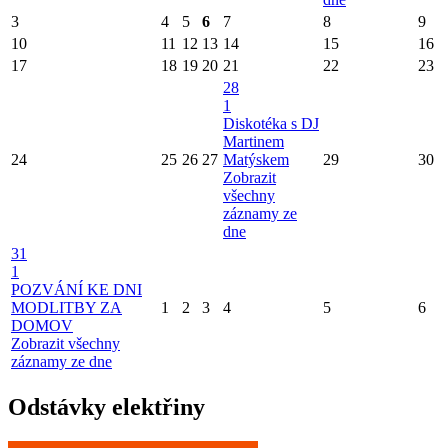
3
4
5
6
7
8
9
10
11
12
13
14
15
16
17
18
19
20
21
22
23
28
1
Diskotéka s DJ
Martinem
24
25
26
27
Matýskem
29
30
Zobrazit
všechny
záznamy ze
dne
31
1
POZVÁNÍ KE DNI
MODLITBY ZA
1
2
3
4
5
6
DOMOV
Zobrazit všechny
záznamy ze dne
Odstávky elektřiny