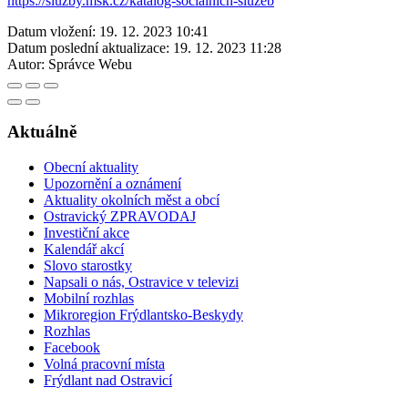
https://sluzby.msk.cz/katalog-socialnich-sluzeb
Datum vložení:
19. 12. 2023 10:41
Datum poslední aktualizace:
19. 12. 2023 11:28
Autor:
Správce Webu
Aktuálně
Obecní aktuality
Upozornění a oznámení
Aktuality okolních měst a obcí
Ostravický ZPRAVODAJ
Investiční akce
Kalendář akcí
Slovo starostky
Napsali o nás, Ostravice v televizi
Mobilní rozhlas
Mikroregion Frýdlantsko-Beskydy
Rozhlas
Facebook
Volná pracovní místa
Frýdlant nad Ostravicí