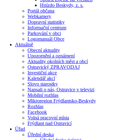
Hnízdo Beskydy, z. s.
Portál občana
Webkamery
Dopravní statistiky
Informační centrum
Parkování v obci
Logomanuál Obce
Aktuálně
Obecní aktuality
Upozornění a oznámení
Aktuality okolních měst a obcí
Ostravický ZPRAVODAJ
Investiční akce
Kalendář akcí
Slovo starostky
Napsali o nás, Ostravice v televizi
Mobilní rozhlas
Mikroregion Frýdlantsko-Beskydy
Rozhlas
Facebook
Volná pracovní místa
Frýdlant nad Ostravicí
Úřad
Úřední deska