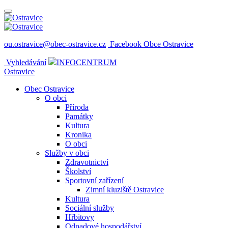
ou.ostravice@obec-ostravice.cz
Facebook Obce Ostravice
Vyhledávání
INFOCENTRUM
Ostravice
Obec Ostravice
O obci
Příroda
Památky
Kultura
Kronika
O obci
Služby v obci
Zdravotnictví
Školství
Sportovní zařízení
Zimní kluziště Ostravice
Kultura
Sociální služby
Hřbitovy
Odpadové hospodářství