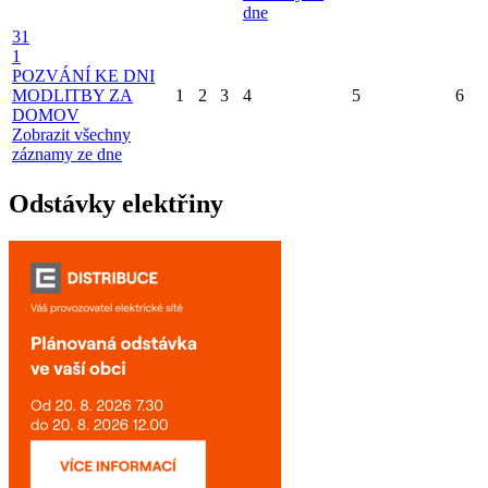
dne
31
1
POZVÁNÍ KE DNI
MODLITBY ZA
1
2
3
4
5
6
DOMOV
Zobrazit všechny
záznamy ze dne
Odstávky elektřiny