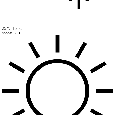
25 °C
16 °C
sobota
8. 8.