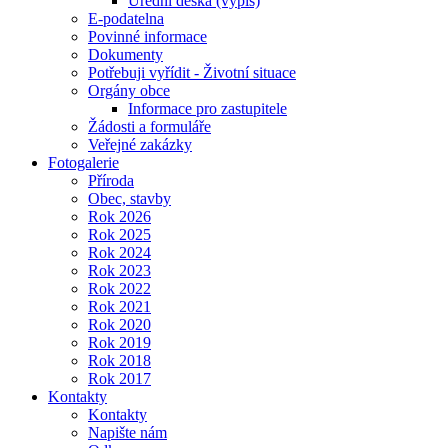
Úřední deska (výpis)
E-podatelna
Povinné informace
Dokumenty
Potřebuji vyřídit - Životní situace
Orgány obce
Informace pro zastupitele
Žádosti a formuláře
Veřejné zakázky
Fotogalerie
Příroda
Obec, stavby
Rok 2026
Rok 2025
Rok 2024
Rok 2023
Rok 2022
Rok 2021
Rok 2020
Rok 2019
Rok 2018
Rok 2017
Kontakty
Kontakty
Napište nám