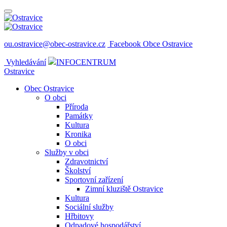
ou.ostravice@obec-ostravice.cz
Facebook Obce Ostravice
Vyhledávání
INFOCENTRUM
Ostravice
Obec Ostravice
O obci
Příroda
Památky
Kultura
Kronika
O obci
Služby v obci
Zdravotnictví
Školství
Sportovní zařízení
Zimní kluziště Ostravice
Kultura
Sociální služby
Hřbitovy
Odpadové hospodářství