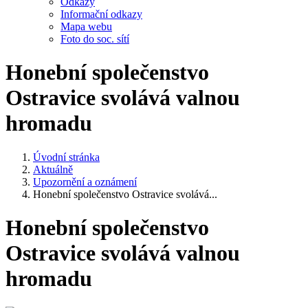
Odkazy
Informační odkazy
Mapa webu
Foto do soc. sítí
Honební společenstvo
Ostravice svolává valnou
hromadu
Úvodní stránka
Aktuálně
Upozornění a oznámení
Honební společenstvo Ostravice svolává...
Honební společenstvo
Ostravice svolává valnou
hromadu