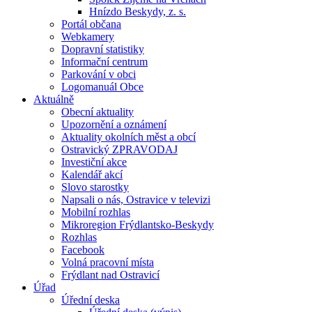
Hnízdo Beskydy, z. s.
Portál občana
Webkamery
Dopravní statistiky
Informační centrum
Parkování v obci
Logomanuál Obce
Aktuálně
Obecní aktuality
Upozornění a oznámení
Aktuality okolních měst a obcí
Ostravický ZPRAVODAJ
Investiční akce
Kalendář akcí
Slovo starostky
Napsali o nás, Ostravice v televizi
Mobilní rozhlas
Mikroregion Frýdlantsko-Beskydy
Rozhlas
Facebook
Volná pracovní místa
Frýdlant nad Ostravicí
Úřad
Úřední deska