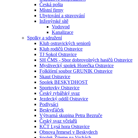
Česká pošta
Místní firmy
Ubytování a stravování
Inženýrské sítě
Vodovod
Kanalizace
Spolky a sdružení
Klub ostravických seniorů
Klub rodičů Ostravice
TJ Sokol Ostravice
SH ČMS - Sbor dobrovolných hasičů Ostravice
Myslivecký spolek Horečka Ostravice
Folklórní soubor GRUNIK Ostravice
Skaut Ostravice
Spolek BESKYDHOST
Sportovky Ostravice
Český rybářský svaz
Jezdecký oddíl Ostravice
Podlysáci
Beskyďáček
Výtvarná skupina Petra Bezruče
Český svaz včelařů
KČT Lysá hora Ostravice
Obnova řemesel v Beskydech
Spolek Žijeme na Vrchách