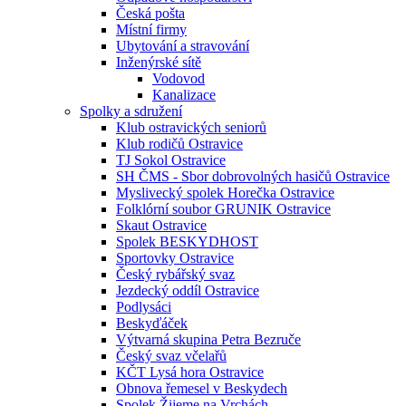
Česká pošta
Místní firmy
Ubytování a stravování
Inženýrské sítě
Vodovod
Kanalizace
Spolky a sdružení
Klub ostravických seniorů
Klub rodičů Ostravice
TJ Sokol Ostravice
SH ČMS - Sbor dobrovolných hasičů Ostravice
Myslivecký spolek Horečka Ostravice
Folklórní soubor GRUNIK Ostravice
Skaut Ostravice
Spolek BESKYDHOST
Sportovky Ostravice
Český rybářský svaz
Jezdecký oddíl Ostravice
Podlysáci
Beskyďáček
Výtvarná skupina Petra Bezruče
Český svaz včelařů
KČT Lysá hora Ostravice
Obnova řemesel v Beskydech
Spolek Žijeme na Vrchách