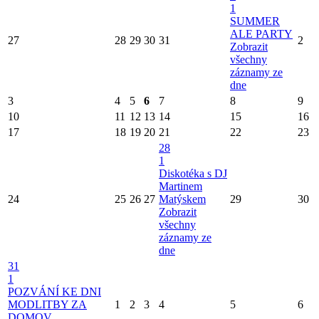
1
SUMMER
ALE PARTY
27
28
29
30
31
2
Zobrazit
všechny
záznamy ze
dne
3
4
5
6
7
8
9
10
11
12
13
14
15
16
17
18
19
20
21
22
23
28
1
Diskotéka s DJ
Martinem
24
25
26
27
Matýskem
29
30
Zobrazit
všechny
záznamy ze
dne
31
1
POZVÁNÍ KE DNI
MODLITBY ZA
1
2
3
4
5
6
DOMOV