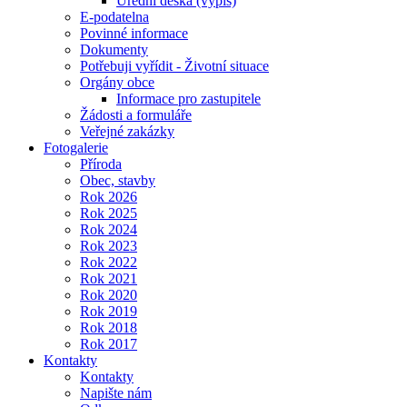
Úřední deska (výpis)
E-podatelna
Povinné informace
Dokumenty
Potřebuji vyřídit - Životní situace
Orgány obce
Informace pro zastupitele
Žádosti a formuláře
Veřejné zakázky
Fotogalerie
Příroda
Obec, stavby
Rok 2026
Rok 2025
Rok 2024
Rok 2023
Rok 2022
Rok 2021
Rok 2020
Rok 2019
Rok 2018
Rok 2017
Kontakty
Kontakty
Napište nám