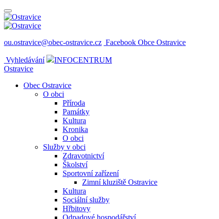
ou.ostravice@obec-ostravice.cz
Facebook Obce Ostravice
Vyhledávání
INFOCENTRUM
Ostravice
Obec Ostravice
O obci
Příroda
Památky
Kultura
Kronika
O obci
Služby v obci
Zdravotnictví
Školství
Sportovní zařízení
Zimní kluziště Ostravice
Kultura
Sociální služby
Hřbitovy
Odpadové hospodářství