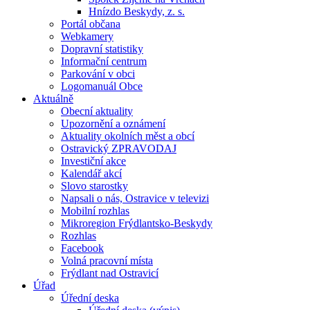
Hnízdo Beskydy, z. s.
Portál občana
Webkamery
Dopravní statistiky
Informační centrum
Parkování v obci
Logomanuál Obce
Aktuálně
Obecní aktuality
Upozornění a oznámení
Aktuality okolních měst a obcí
Ostravický ZPRAVODAJ
Investiční akce
Kalendář akcí
Slovo starostky
Napsali o nás, Ostravice v televizi
Mobilní rozhlas
Mikroregion Frýdlantsko-Beskydy
Rozhlas
Facebook
Volná pracovní místa
Frýdlant nad Ostravicí
Úřad
Úřední deska