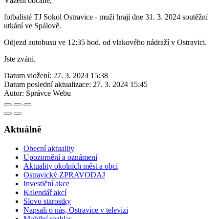
Vážení občané,
fotbalisté TJ Sokol Ostravice - muži hrají dne 31. 3. 2024 soutěžní
utkání ve Spálově.
Odjezd autobusu ve 12:35 hod. od vlakového nádraží v Ostravici.
Jste zváni.
Datum vložení:
27. 3. 2024 15:38
Datum poslední aktualizace:
27. 3. 2024 15:45
Autor:
Správce Webu
Aktuálně
Obecní aktuality
Upozornění a oznámení
Aktuality okolních měst a obcí
Ostravický ZPRAVODAJ
Investiční akce
Kalendář akcí
Slovo starostky
Napsali o nás, Ostravice v televizi
Mobilní rozhlas