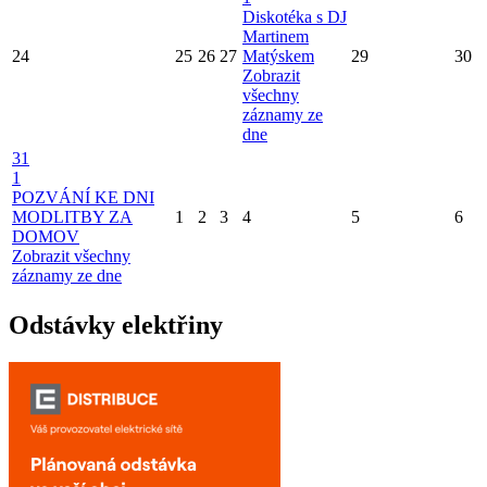
Diskotéka s DJ
Martinem
24
25
26
27
Matýskem
29
30
Zobrazit
všechny
záznamy ze
dne
31
1
POZVÁNÍ KE DNI
MODLITBY ZA
1
2
3
4
5
6
DOMOV
Zobrazit všechny
záznamy ze dne
Odstávky elektřiny