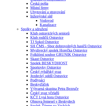
Česká pošta
Místní firmy
Ubytování a stravování
Inženýrské sítě
Vodovod
Kanalizace
Spolky a sdružení
Klub ostravických seniorů
Klub rodičů Ostravice
TJ Sokol Ostravice
SH ČMS - Sbor dobrovolných hasičů Ostravice
Myslivecký spolek Horečka Ostravice
Folklórní soubor GRUNIK Ostravice
Skaut Ostravice
Spolek BESKYDHOST
Sportovky Ostravice
Český rybářský svaz
Jezdecký oddíl Ostravice
Podlysáci
Beskyďáček
Výtvarná skupina Petra Bezruče
Český svaz včelařů
KČT Lysá hora Ostravice
Obnova řemesel v Beskydech
Spolek Žijeme na Vrchách