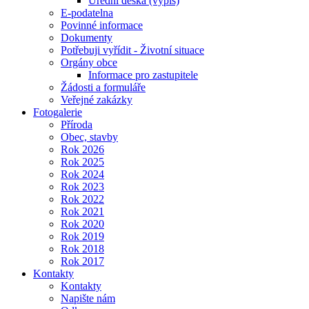
Úřední deska (výpis)
E-podatelna
Povinné informace
Dokumenty
Potřebuji vyřídit - Životní situace
Orgány obce
Informace pro zastupitele
Žádosti a formuláře
Veřejné zakázky
Fotogalerie
Příroda
Obec, stavby
Rok 2026
Rok 2025
Rok 2024
Rok 2023
Rok 2022
Rok 2021
Rok 2020
Rok 2019
Rok 2018
Rok 2017
Kontakty
Kontakty
Napište nám