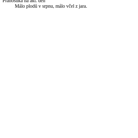
Pranostika na akt. den
Málo plodů v srpnu, málo včel z jara.