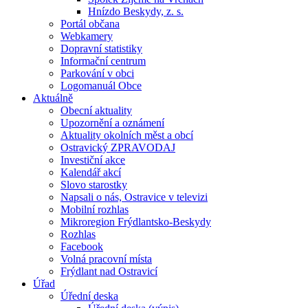
Hnízdo Beskydy, z. s.
Portál občana
Webkamery
Dopravní statistiky
Informační centrum
Parkování v obci
Logomanuál Obce
Aktuálně
Obecní aktuality
Upozornění a oznámení
Aktuality okolních měst a obcí
Ostravický ZPRAVODAJ
Investiční akce
Kalendář akcí
Slovo starostky
Napsali o nás, Ostravice v televizi
Mobilní rozhlas
Mikroregion Frýdlantsko-Beskydy
Rozhlas
Facebook
Volná pracovní místa
Frýdlant nad Ostravicí
Úřad
Úřední deska