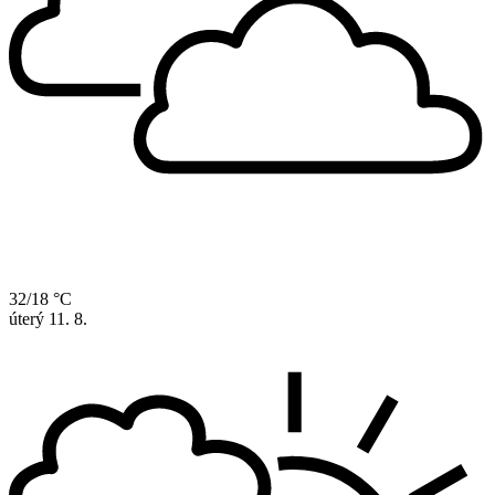
32/18 °C
úterý
11. 8.