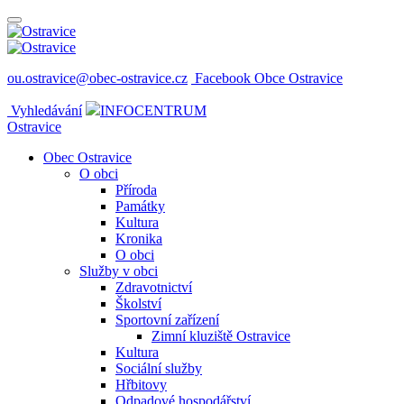
ou.ostravice@obec-ostravice.cz
Facebook Obce Ostravice
Vyhledávání
INFOCENTRUM
Ostravice
Obec Ostravice
O obci
Příroda
Památky
Kultura
Kronika
O obci
Služby v obci
Zdravotnictví
Školství
Sportovní zařízení
Zimní kluziště Ostravice
Kultura
Sociální služby
Hřbitovy
Odpadové hospodářství