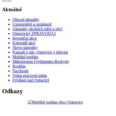
Aktuálně
Obecní aktuality
Upozornění a oznámení
Aktuality okolních měst a obcí
Ostravický ZPRAVODAJ
Investiční akce
Kalendář akcí
Slovo starostky
Napsali o nás, Ostravice v televizi
Mobilní rozhlas
Mikroregion Frýdlantsko-Beskydy
Rozhlas
Facebook
Volná pracovní místa
Frýdlant nad Ostravicí
Odkazy