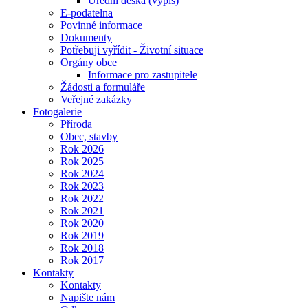
Úřední deska (výpis)
E-podatelna
Povinné informace
Dokumenty
Potřebuji vyřídit - Životní situace
Orgány obce
Informace pro zastupitele
Žádosti a formuláře
Veřejné zakázky
Fotogalerie
Příroda
Obec, stavby
Rok 2026
Rok 2025
Rok 2024
Rok 2023
Rok 2022
Rok 2021
Rok 2020
Rok 2019
Rok 2018
Rok 2017
Kontakty
Kontakty
Napište nám