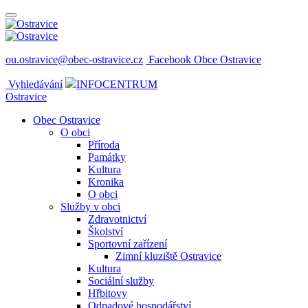
ou.ostravice@obec-ostravice.cz
Facebook Obce Ostravice
Vyhledávání
INFOCENTRUM
Ostravice
Obec Ostravice
O obci
Příroda
Památky
Kultura
Kronika
O obci
Služby v obci
Zdravotnictví
Školství
Sportovní zařízení
Zimní kluziště Ostravice
Kultura
Sociální služby
Hřbitovy
Odpadové hospodářství