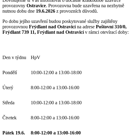
Dovolujeme si Vás informovat o dočasné krátkodobé uzavírce
provozovny
Ostravice
. Provozovna bude uzavřena na nezbytně
nutnou dobu dne
19.6.2026
z provozních důvodů.
Po dobu jejího uzavření budou poskytované služby zajištěny
provozovnou
Frýdlant nad Ostravicí
na adrese
Poštovní 310/0,
Frýdlant 739 11, Frýdlant nad Ostravicí
v rámci otevírací doby:
Den v týdnu
HpV
Pondělí
10:00-12:00 a 13:00-18:00
Úterý
8:00-12:00 a 13:00-16:00
Středa
10:00-12:00 a 13:00-18:00
Čtvrtek
8:00-12:00 a 13:00-16:00
Pátek 19.6.
8:00-12:00 a 13:00-16:00