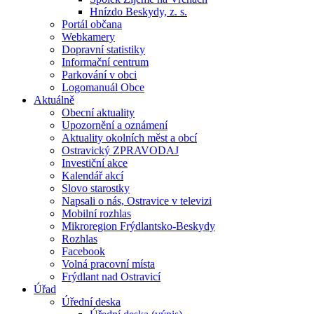
Hnízdo Beskydy, z. s.
Portál občana
Webkamery
Dopravní statistiky
Informační centrum
Parkování v obci
Logomanuál Obce
Aktuálně
Obecní aktuality
Upozornění a oznámení
Aktuality okolních měst a obcí
Ostravický ZPRAVODAJ
Investiční akce
Kalendář akcí
Slovo starostky
Napsali o nás, Ostravice v televizi
Mobilní rozhlas
Mikroregion Frýdlantsko-Beskydy
Rozhlas
Facebook
Volná pracovní místa
Frýdlant nad Ostravicí
Úřad
Úřední deska