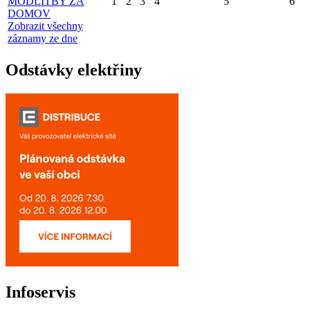
MODLITBY ZA
1
2
3
4
5
6
DOMOV
Zobrazit všechny
záznamy ze dne
Odstávky elektřiny
Infoservis