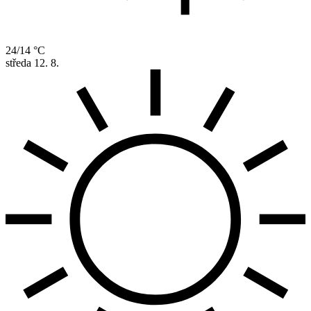
24/14 °C
středa
12. 8.