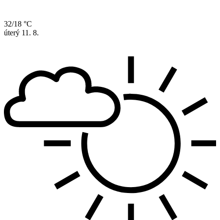
32/18 °C
úterý
11. 8.