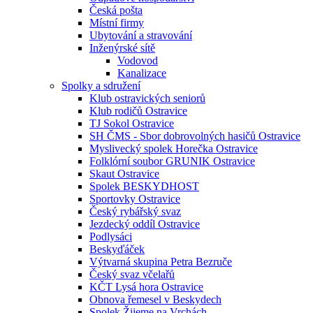
Česká pošta
Místní firmy
Ubytování a stravování
Inženýrské sítě
Vodovod
Kanalizace
Spolky a sdružení
Klub ostravických seniorů
Klub rodičů Ostravice
TJ Sokol Ostravice
SH ČMS - Sbor dobrovolných hasičů Ostravice
Myslivecký spolek Horečka Ostravice
Folklórní soubor GRUNIK Ostravice
Skaut Ostravice
Spolek BESKYDHOST
Sportovky Ostravice
Český rybářský svaz
Jezdecký oddíl Ostravice
Podlysáci
Beskyďáček
Výtvarná skupina Petra Bezruče
Český svaz včelařů
KČT Lysá hora Ostravice
Obnova řemesel v Beskydech
Spolek Žijeme na Vrchách