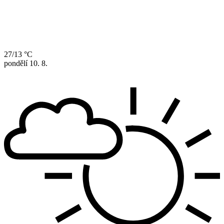
27/13 °C
pondělí
10. 8.