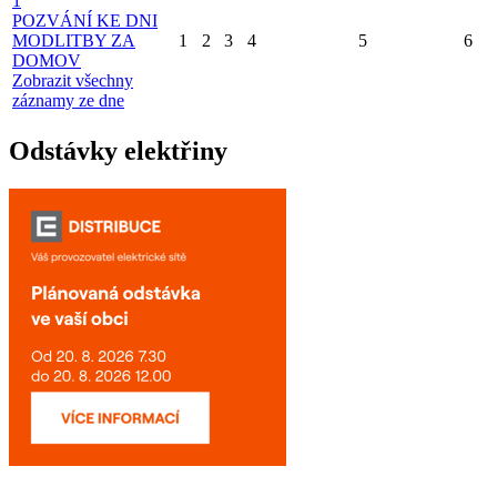
1
POZVÁNÍ KE DNI
MODLITBY ZA
1
2
3
4
5
6
DOMOV
Zobrazit všechny
záznamy ze dne
Odstávky elektřiny