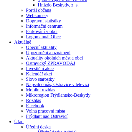
Hnízdo Beskydy, z. s.
Portál občana
Webkamery
Dopravní statistiky
Informační centrum
Parkování v obci
Logomanuál Obce
Aktuálně
Obecní aktuality
Upozornění a oznámení
Aktuality okolních měst a obcí
Ostravický ZPRAVODAJ
Investiční akce
Kalendář akcí
Slovo starostky
Napsali o nás, Ostravice v televizi
Mobilní rozhlas
Mikroregion Frýdlantsko-Beskydy
Rozhlas
Facebook
Volná pracovní místa
Frýdlant nad Ostravicí
Úřad
Úřední deska