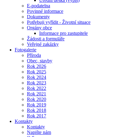
Úřední deska (výpis)
E-podatelna
Povinné informace
Dokumenty
Potřebuji vyřídit - Životní situace
Orgány obce
Informace pro zastupitele
Žádosti a formuláře
Veřejné zakázky
Fotogalerie
Příroda
Obec, stavby
Rok 2026
Rok 2025
Rok 2024
Rok 2023
Rok 2022
Rok 2021
Rok 2020
Rok 2019
Rok 2018
Rok 2017
Kontakty
Kontakty
Napište nám