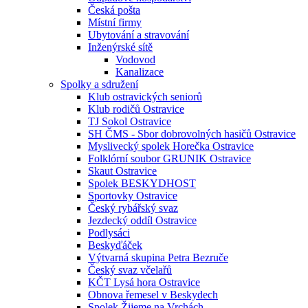
Česká pošta
Místní firmy
Ubytování a stravování
Inženýrské sítě
Vodovod
Kanalizace
Spolky a sdružení
Klub ostravických seniorů
Klub rodičů Ostravice
TJ Sokol Ostravice
SH ČMS - Sbor dobrovolných hasičů Ostravice
Myslivecký spolek Horečka Ostravice
Folklórní soubor GRUNIK Ostravice
Skaut Ostravice
Spolek BESKYDHOST
Sportovky Ostravice
Český rybářský svaz
Jezdecký oddíl Ostravice
Podlysáci
Beskyďáček
Výtvarná skupina Petra Bezruče
Český svaz včelařů
KČT Lysá hora Ostravice
Obnova řemesel v Beskydech
Spolek Žijeme na Vrchách