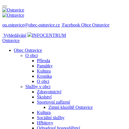
ou.ostravice@obec-ostravice.cz
Facebook Obce Ostravice
Vyhledávání
INFOCENTRUM
Ostravice
Obec Ostravice
O obci
Příroda
Památky
Kultura
Kronika
O obci
Služby v obci
Zdravotnictví
Školství
Sportovní zařízení
Zimní kluziště Ostravice
Kultura
Sociální služby
Hřbitovy
Odpadové hospodářství