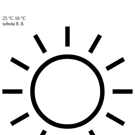
25 °C
16 °C
sobota
8. 8.