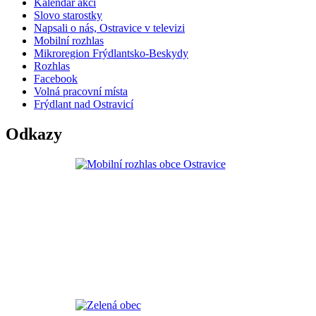
Kalendář akcí
Slovo starostky
Napsali o nás, Ostravice v televizi
Mobilní rozhlas
Mikroregion Frýdlantsko-Beskydy
Rozhlas
Facebook
Volná pracovní místa
Frýdlant nad Ostravicí
Odkazy