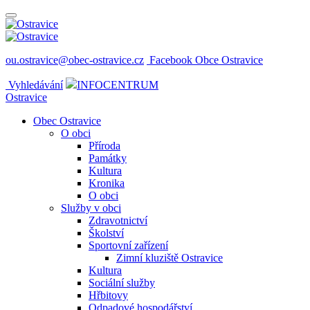
ou.ostravice@obec-ostravice.cz
Facebook Obce Ostravice
Vyhledávání
INFOCENTRUM
Ostravice
Obec Ostravice
O obci
Příroda
Památky
Kultura
Kronika
O obci
Služby v obci
Zdravotnictví
Školství
Sportovní zařízení
Zimní kluziště Ostravice
Kultura
Sociální služby
Hřbitovy
Odpadové hospodářství