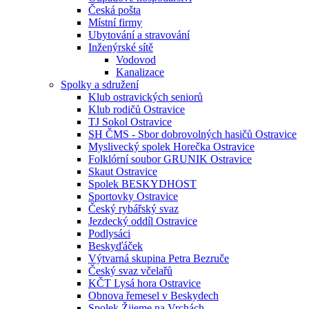
Česká pošta
Místní firmy
Ubytování a stravování
Inženýrské sítě
Vodovod
Kanalizace
Spolky a sdružení
Klub ostravických seniorů
Klub rodičů Ostravice
TJ Sokol Ostravice
SH ČMS - Sbor dobrovolných hasičů Ostravice
Myslivecký spolek Horečka Ostravice
Folklórní soubor GRUNIK Ostravice
Skaut Ostravice
Spolek BESKYDHOST
Sportovky Ostravice
Český rybářský svaz
Jezdecký oddíl Ostravice
Podlysáci
Beskyďáček
Výtvarná skupina Petra Bezruče
Český svaz včelařů
KČT Lysá hora Ostravice
Obnova řemesel v Beskydech
Spolek Žijeme na Vrchách