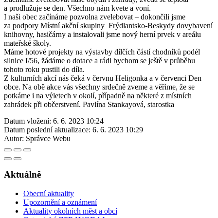
a prodlužuje se den. Všechno nám kvete a voní.
I naši obec začínáme pozvolna zvelebovat – dokončili jsme
za podpory Místní akční skupiny Frýdlantsko-Beskydy dovybavení
knihovny, hasičárny a instalovali jsme nový herní prvek v areálu
mateřské školy.
Máme hotové projekty na výstavby dílčích částí chodníků podél
silnice I/56, žádáme o dotace a rádi bychom se ještě v průběhu
tohoto roku pustili do díla.
Z kulturních akcí nás čeká v červnu Heligonka a v červenci Den
obce. Na obě akce vás všechny srdečně zveme a věříme, že se
potkáme i na výletech v okolí, případně na některé z místních
zahrádek při občerstvení. Pavlína Stankayová, starostka
Datum vložení:
6. 6. 2023 10:24
Datum poslední aktualizace:
6. 6. 2023 10:29
Autor:
Správce Webu
Aktuálně
Obecní aktuality
Upozornění a oznámení
Aktuality okolních měst a obcí