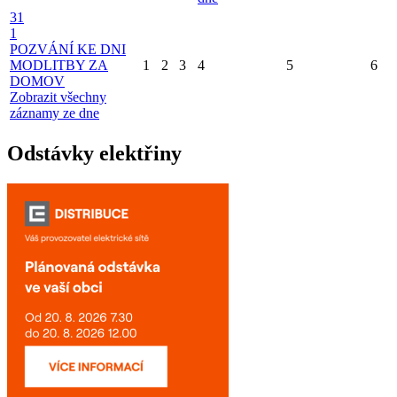
31
1
POZVÁNÍ KE DNI
MODLITBY ZA
1
2
3
4
5
6
DOMOV
Zobrazit všechny
záznamy ze dne
Odstávky elektřiny