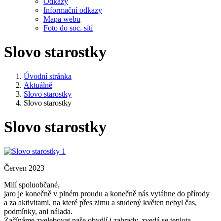
Odkazy
Informační odkazy
Mapa webu
Foto do soc. sítí
Slovo starostky
Úvodní stránka
Aktuálně
Slovo starostky
Slovo starostky
Slovo starostky
Červen 2023
Milí spoluobčané,
jaro je konečně v plném proudu a konečně nás vytáhne do přírody
a za aktivitami, na které přes zimu a studený květen nebyl čas,
podmínky, ani nálada.
Začínáme zvelebovat naše obydlí i zahrady, zvedá se teplota