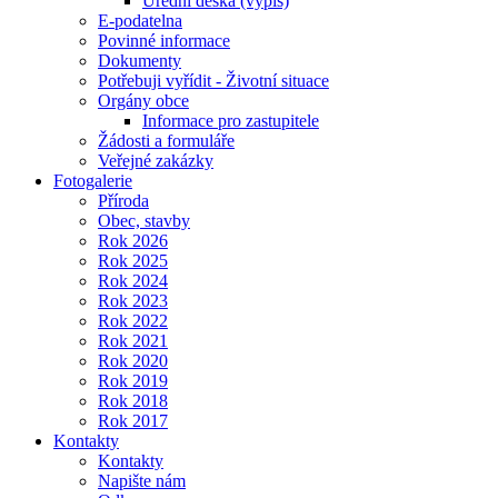
Úřední deska (výpis)
E-podatelna
Povinné informace
Dokumenty
Potřebuji vyřídit - Životní situace
Orgány obce
Informace pro zastupitele
Žádosti a formuláře
Veřejné zakázky
Fotogalerie
Příroda
Obec, stavby
Rok 2026
Rok 2025
Rok 2024
Rok 2023
Rok 2022
Rok 2021
Rok 2020
Rok 2019
Rok 2018
Rok 2017
Kontakty
Kontakty
Napište nám