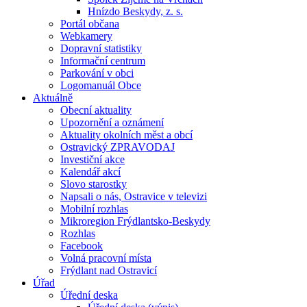
Hnízdo Beskydy, z. s.
Portál občana
Webkamery
Dopravní statistiky
Informační centrum
Parkování v obci
Logomanuál Obce
Aktuálně
Obecní aktuality
Upozornění a oznámení
Aktuality okolních měst a obcí
Ostravický ZPRAVODAJ
Investiční akce
Kalendář akcí
Slovo starostky
Napsali o nás, Ostravice v televizi
Mobilní rozhlas
Mikroregion Frýdlantsko-Beskydy
Rozhlas
Facebook
Volná pracovní místa
Frýdlant nad Ostravicí
Úřad
Úřední deska