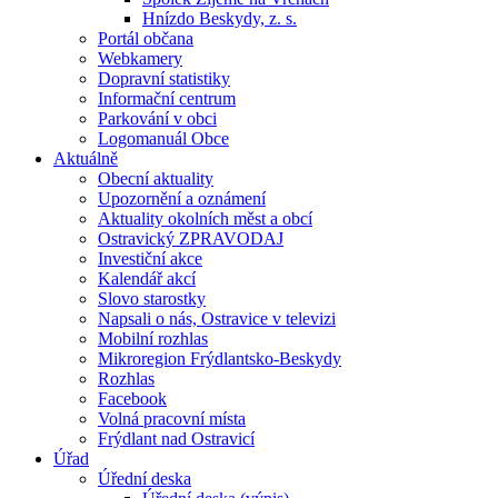
Hnízdo Beskydy, z. s.
Portál občana
Webkamery
Dopravní statistiky
Informační centrum
Parkování v obci
Logomanuál Obce
Aktuálně
Obecní aktuality
Upozornění a oznámení
Aktuality okolních měst a obcí
Ostravický ZPRAVODAJ
Investiční akce
Kalendář akcí
Slovo starostky
Napsali o nás, Ostravice v televizi
Mobilní rozhlas
Mikroregion Frýdlantsko-Beskydy
Rozhlas
Facebook
Volná pracovní místa
Frýdlant nad Ostravicí
Úřad
Úřední deska