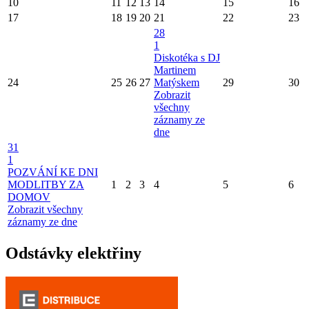
10
11
12
13
14
15
16
17
18
19
20
21
22
23
28
1
Diskotéka s DJ
Martinem
24
25
26
27
Matýskem
29
30
Zobrazit
všechny
záznamy ze
dne
31
1
POZVÁNÍ KE DNI
MODLITBY ZA
1
2
3
4
5
6
DOMOV
Zobrazit všechny
záznamy ze dne
Odstávky elektřiny