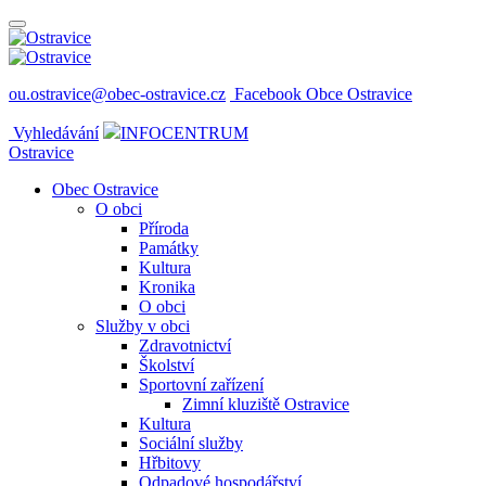
ou.ostravice@obec-ostravice.cz
Facebook Obce Ostravice
Vyhledávání
INFOCENTRUM
Ostravice
Obec Ostravice
O obci
Příroda
Památky
Kultura
Kronika
O obci
Služby v obci
Zdravotnictví
Školství
Sportovní zařízení
Zimní kluziště Ostravice
Kultura
Sociální služby
Hřbitovy
Odpadové hospodářství