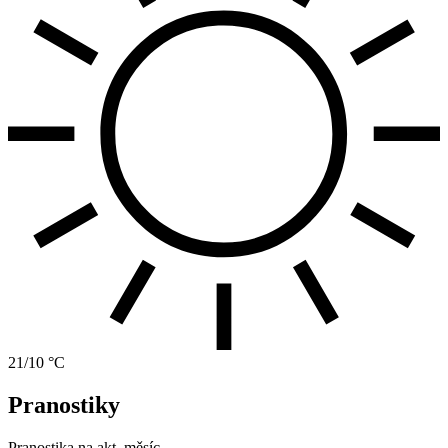
21/10 °C
Pranostiky
Pranostika na akt. měsíc