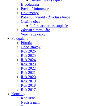
Úřední deska (výpis)
E-podatelna
Povinné informace
Dokumenty
Potřebuji vyřídit - Životní situace
Orgány obce
Informace pro zastupitele
Žádosti a formuláře
Veřejné zakázky
Fotogalerie
Příroda
Obec, stavby
Rok 2026
Rok 2025
Rok 2024
Rok 2023
Rok 2022
Rok 2021
Rok 2020
Rok 2019
Rok 2018
Rok 2017
Kontakty
Kontakty
Napište nám