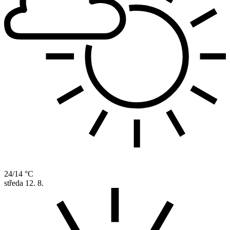
24/14 °C
středa
12. 8.