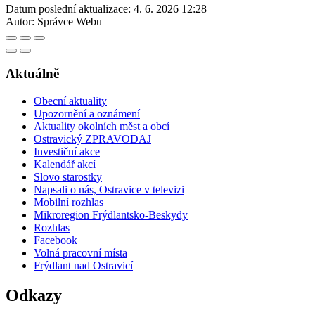
Datum poslední aktualizace:
4. 6. 2026 12:28
Autor:
Správce Webu
Aktuálně
Obecní aktuality
Upozornění a oznámení
Aktuality okolních měst a obcí
Ostravický ZPRAVODAJ
Investiční akce
Kalendář akcí
Slovo starostky
Napsali o nás, Ostravice v televizi
Mobilní rozhlas
Mikroregion Frýdlantsko-Beskydy
Rozhlas
Facebook
Volná pracovní místa
Frýdlant nad Ostravicí
Odkazy