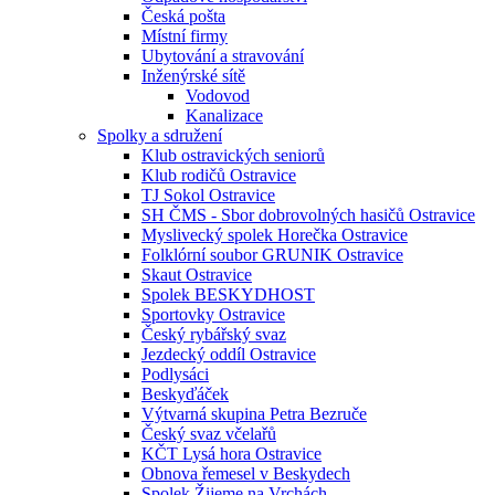
Česká pošta
Místní firmy
Ubytování a stravování
Inženýrské sítě
Vodovod
Kanalizace
Spolky a sdružení
Klub ostravických seniorů
Klub rodičů Ostravice
TJ Sokol Ostravice
SH ČMS - Sbor dobrovolných hasičů Ostravice
Myslivecký spolek Horečka Ostravice
Folklórní soubor GRUNIK Ostravice
Skaut Ostravice
Spolek BESKYDHOST
Sportovky Ostravice
Český rybářský svaz
Jezdecký oddíl Ostravice
Podlysáci
Beskyďáček
Výtvarná skupina Petra Bezruče
Český svaz včelařů
KČT Lysá hora Ostravice
Obnova řemesel v Beskydech
Spolek Žijeme na Vrchách