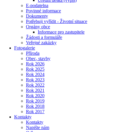
Úřední deska (výpis)
E-podatelna
Povinné informace
Dokumenty
Potřebuji vyřídit - Životní situace
Orgány obce
Informace pro zastupitele
Žádosti a formuláře
Veřejné zakázky
Fotogalerie
Příroda
Obec, stavby
Rok 2026
Rok 2025
Rok 2024
Rok 2023
Rok 2022
Rok 2021
Rok 2020
Rok 2019
Rok 2018
Rok 2017
Kontakty
Kontakty
Napište nám