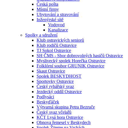
Česká pošta
Místní firmy
Ubytování a stravování
Inženýrské sítě
Vodovod
Kanalizace
Spolky a sdružení
Klub ostravických seniorů
Klub rodičů Ostravice
TJ Sokol Ostravice
SH ČMS - Sbor dobrovolných hasičů Ostravice
Myslivecký spolek Horečka Ostravice
Folklórní soubor GRUNIK Ostravice
Skaut Ostravice
Spolek BESKYDHOST
Sportovky Ostravice
Český rybářský svaz
Jezdecký oddíl Ostravice
Podlysáci
Beskyďáček
Výtvarná skupina Petra Bezruče
Český svaz včelařů
KČT Lysá hora Ostravice
Obnova řemesel v Beskydech
Spolek Žijeme na Vrchách