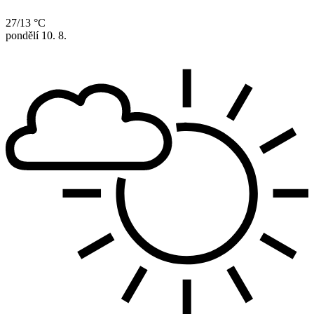
27/13 °C
pondělí
10. 8.