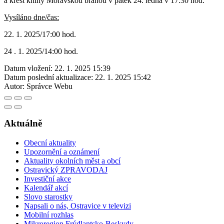
a křest knihy Moravskou branou v pátek 24. ledna v 17:30 hod.
Vysíláno dne/čas:
22. 1. 2025/17:00 hod.
24 . 1. 2025/14:00 hod.
Datum vložení:
22. 1. 2025 15:39
Datum poslední aktualizace:
22. 1. 2025 15:42
Autor:
Správce Webu
Aktuálně
Obecní aktuality
Upozornění a oznámení
Aktuality okolních měst a obcí
Ostravický ZPRAVODAJ
Investiční akce
Kalendář akcí
Slovo starostky
Napsali o nás, Ostravice v televizi
Mobilní rozhlas
Mikroregion Frýdlantsko-Beskydy