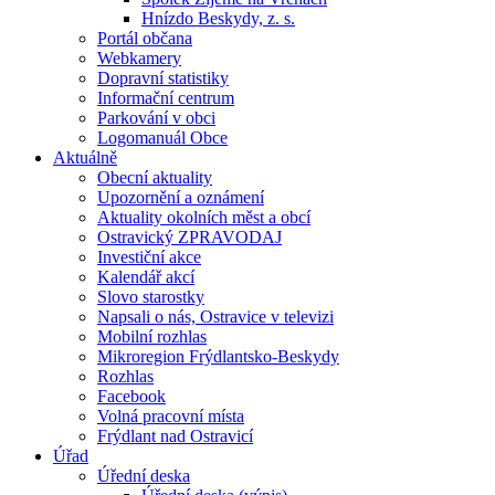
Hnízdo Beskydy, z. s.
Portál občana
Webkamery
Dopravní statistiky
Informační centrum
Parkování v obci
Logomanuál Obce
Aktuálně
Obecní aktuality
Upozornění a oznámení
Aktuality okolních měst a obcí
Ostravický ZPRAVODAJ
Investiční akce
Kalendář akcí
Slovo starostky
Napsali o nás, Ostravice v televizi
Mobilní rozhlas
Mikroregion Frýdlantsko-Beskydy
Rozhlas
Facebook
Volná pracovní místa
Frýdlant nad Ostravicí
Úřad
Úřední deska