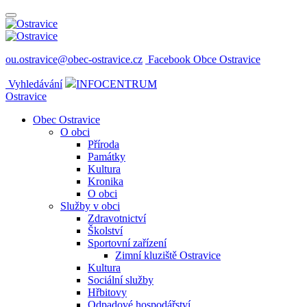
ou.ostravice@obec-ostravice.cz
Facebook Obce Ostravice
Vyhledávání
INFOCENTRUM
Ostravice
Obec Ostravice
O obci
Příroda
Památky
Kultura
Kronika
O obci
Služby v obci
Zdravotnictví
Školství
Sportovní zařízení
Zimní kluziště Ostravice
Kultura
Sociální služby
Hřbitovy
Odpadové hospodářství