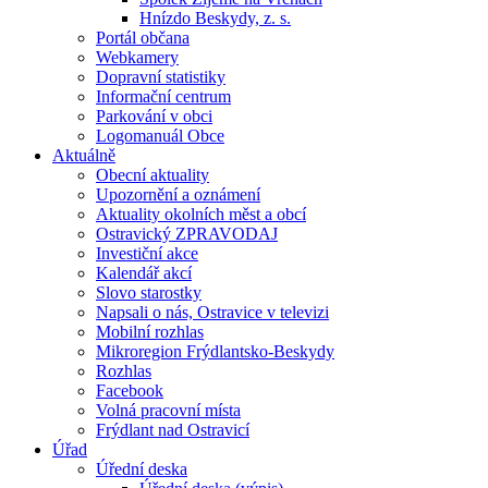
Hnízdo Beskydy, z. s.
Portál občana
Webkamery
Dopravní statistiky
Informační centrum
Parkování v obci
Logomanuál Obce
Aktuálně
Obecní aktuality
Upozornění a oznámení
Aktuality okolních měst a obcí
Ostravický ZPRAVODAJ
Investiční akce
Kalendář akcí
Slovo starostky
Napsali o nás, Ostravice v televizi
Mobilní rozhlas
Mikroregion Frýdlantsko-Beskydy
Rozhlas
Facebook
Volná pracovní místa
Frýdlant nad Ostravicí
Úřad
Úřední deska