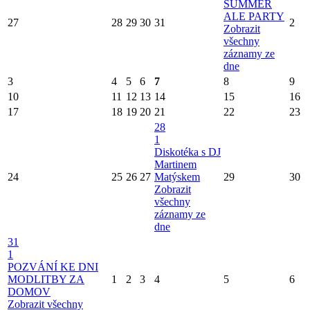
SUMMER
ALE PARTY
27
28
29
30
31
2
Zobrazit
všechny
záznamy ze
dne
3
4
5
6
7
8
9
10
11
12
13
14
15
16
17
18
19
20
21
22
23
28
1
Diskotéka s DJ
Martinem
24
25
26
27
Matýskem
29
30
Zobrazit
všechny
záznamy ze
dne
31
1
POZVÁNÍ KE DNI
MODLITBY ZA
1
2
3
4
5
6
DOMOV
Zobrazit všechny