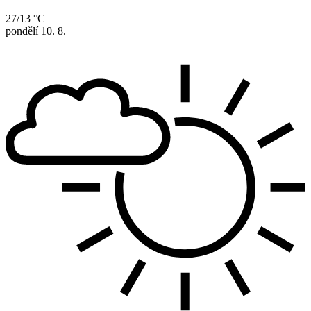
27/13 °C
pondělí
10. 8.