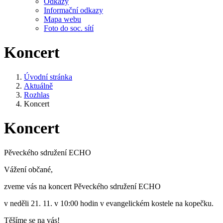
Odkazy
Informační odkazy
Mapa webu
Foto do soc. sítí
Koncert
Úvodní stránka
Aktuálně
Rozhlas
Koncert
Koncert
Pěveckého sdružení ECHO
Vážení občané,
zveme vás na koncert Pěveckého sdružení ECHO
v neděli 21. 11. v 10:00 hodin v evangelickém kostele na kopečku.
Těšíme se na vás!