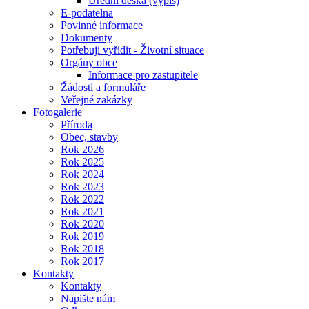
Úřední deska (výpis)
E-podatelna
Povinné informace
Dokumenty
Potřebuji vyřídit - Životní situace
Orgány obce
Informace pro zastupitele
Žádosti a formuláře
Veřejné zakázky
Fotogalerie
Příroda
Obec, stavby
Rok 2026
Rok 2025
Rok 2024
Rok 2023
Rok 2022
Rok 2021
Rok 2020
Rok 2019
Rok 2018
Rok 2017
Kontakty
Kontakty
Napište nám