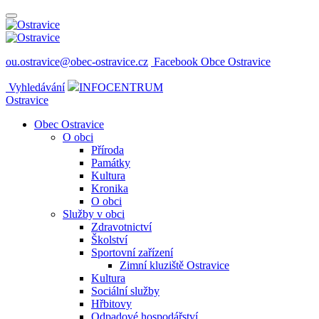
ou.ostravice@obec-ostravice.cz
Facebook Obce Ostravice
Vyhledávání
INFOCENTRUM
Ostravice
Obec Ostravice
O obci
Příroda
Památky
Kultura
Kronika
O obci
Služby v obci
Zdravotnictví
Školství
Sportovní zařízení
Zimní kluziště Ostravice
Kultura
Sociální služby
Hřbitovy
Odpadové hospodářství