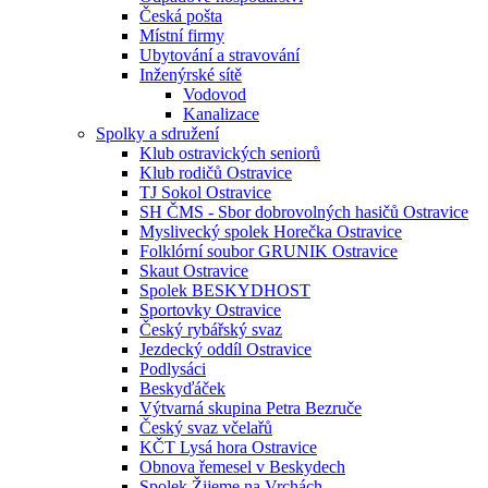
Česká pošta
Místní firmy
Ubytování a stravování
Inženýrské sítě
Vodovod
Kanalizace
Spolky a sdružení
Klub ostravických seniorů
Klub rodičů Ostravice
TJ Sokol Ostravice
SH ČMS - Sbor dobrovolných hasičů Ostravice
Myslivecký spolek Horečka Ostravice
Folklórní soubor GRUNIK Ostravice
Skaut Ostravice
Spolek BESKYDHOST
Sportovky Ostravice
Český rybářský svaz
Jezdecký oddíl Ostravice
Podlysáci
Beskyďáček
Výtvarná skupina Petra Bezruče
Český svaz včelařů
KČT Lysá hora Ostravice
Obnova řemesel v Beskydech
Spolek Žijeme na Vrchách