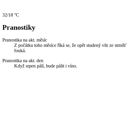
32/18 °C
Pranostiky
Pranostika na akt. měsíc
Z počátku toho měsíce říká se, že opět studený vítr ze strnišť
fouká.
Pranostika na akt. den
Když srpen pálí, bude pálit i víno.