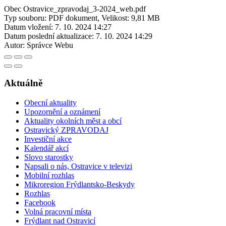
Obec Ostravice_zpravodaj_3-2024_web.pdf
Typ souboru: PDF dokument, Velikost: 9,81 MB
Datum vložení:
7. 10. 2024 14:27
Datum poslední aktualizace:
7. 10. 2024 14:29
Autor:
Správce Webu
Aktuálně
Obecní aktuality
Upozornění a oznámení
Aktuality okolních měst a obcí
Ostravický ZPRAVODAJ
Investiční akce
Kalendář akcí
Slovo starostky
Napsali o nás, Ostravice v televizi
Mobilní rozhlas
Mikroregion Frýdlantsko-Beskydy
Rozhlas
Facebook
Volná pracovní místa
Frýdlant nad Ostravicí