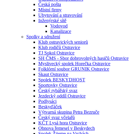
Česká pošta
Místní firmy
Ubytování a stravování
Inženýrské sítě
Vodovod
Kanalizace
Spolky a sdružení
Klub ostravických seniorů
Klub rodičů Ostravice
TJ Sokol Ostravice
SH ČMS - Sbor dobrovolných hasičů Ostravice
Myslivecký spolek Horečka Ostravice
Folklórní soubor GRUNIK Ostravice
Skaut Ostravice
Spolek BESKYDHOST
Sportovky Ostravice
Český rybářský svaz
Jezdecký oddíl Ostravice
Podlysáci
Beskyďáček
Výtvarná skupina Petra Bezruče
Český svaz včelařů
KČT Lysá hora Ostravice
Obnova řemesel v Beskydech
Spolek Žijeme na Vrchách