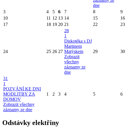
záznamy ze
dne
3
4
5
6
7
8
9
10
11
12
13
14
15
16
17
18
19
20
21
22
23
28
1
Diskotéka s DJ
Martinem
24
25
26
27
Matýskem
29
30
Zobrazit
všechny
záznamy ze
dne
31
1
POZVÁNÍ KE DNI
MODLITBY ZA
1
2
3
4
5
6
DOMOV
Zobrazit všechny
záznamy ze dne
Odstávky elektřiny