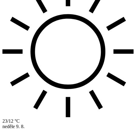
23/12 °C
neděle
9. 8.