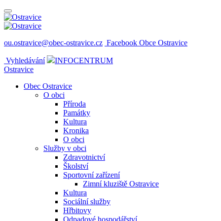
ou.ostravice@obec-ostravice.cz
Facebook Obce Ostravice
Vyhledávání
INFOCENTRUM
Ostravice
Obec Ostravice
O obci
Příroda
Památky
Kultura
Kronika
O obci
Služby v obci
Zdravotnictví
Školství
Sportovní zařízení
Zimní kluziště Ostravice
Kultura
Sociální služby
Hřbitovy
Odpadové hospodářství