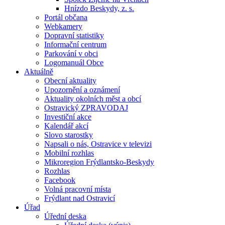
Hnízdo Beskydy, z. s.
Portál občana
Webkamery
Dopravní statistiky
Informační centrum
Parkování v obci
Logomanuál Obce
Aktuálně
Obecní aktuality
Upozornění a oznámení
Aktuality okolních měst a obcí
Ostravický ZPRAVODAJ
Investiční akce
Kalendář akcí
Slovo starostky
Napsali o nás, Ostravice v televizi
Mobilní rozhlas
Mikroregion Frýdlantsko-Beskydy
Rozhlas
Facebook
Volná pracovní místa
Frýdlant nad Ostravicí
Úřad
Úřední deska