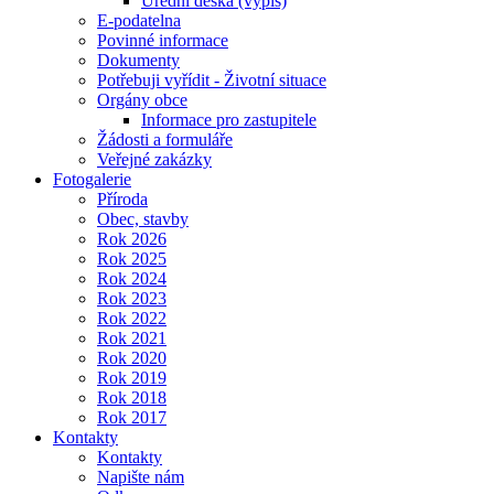
Úřední deska (výpis)
E-podatelna
Povinné informace
Dokumenty
Potřebuji vyřídit - Životní situace
Orgány obce
Informace pro zastupitele
Žádosti a formuláře
Veřejné zakázky
Fotogalerie
Příroda
Obec, stavby
Rok 2026
Rok 2025
Rok 2024
Rok 2023
Rok 2022
Rok 2021
Rok 2020
Rok 2019
Rok 2018
Rok 2017
Kontakty
Kontakty
Napište nám